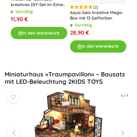
kreatives DIY-Set im Eimer,
(2)
26 Teile
Vorrätig
Aqu
Aqua Gelz kreative Mega-
Kre
Box mit 13 Gelfarben
11,90 €
Mee
V
Vorrätig
Zub
21,
28,90 €
In den Warenkorb
In den Warenkorb
Miniaturhaus »Traumpavillon« – Bausatz
mit LED-Beleuchtung 2KIDS TOYS
1
/
7