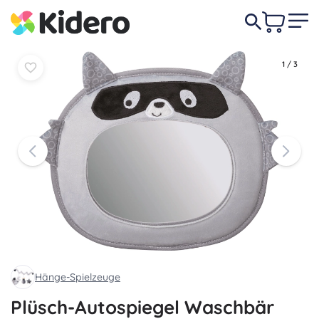
In den
In den
17,50 €
Warenkorb
Warenkorb
1
/
3
Hänge-Spielzeuge
Plüsch-Autospiegel Waschbär