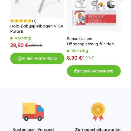
(1)
Holz-Babyspielbogen VIGA
PolarB
TOM
Vorrätig
Sensorisches
Hän
Hängespielzeug für den
28,90 €
Söc
29,90 €
V
Kinderwagen für die
Vorrätig
14,
Kleinsten
8,90 €
9,90 €
In den Warenkorb
In den Warenkorb
Kostenloser Versand
Zufriedenheitsgarantie