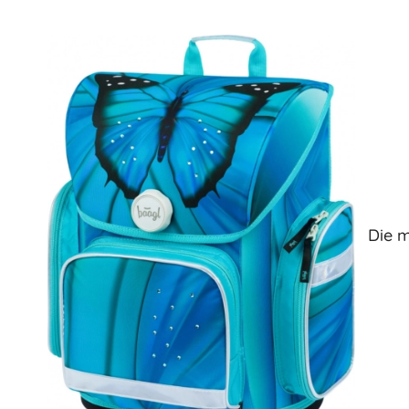
Spielzeug für die Kleinsten
Rasseln, Beißringe und Schnuller
Interaktive Spielzeuge
Steckspiele, Klopfspiele, Bausteine
Kuscheltiere und Schmusetücher
Schiebe- und Ziehspielzeug
+
Mehr anzeigen
Badewannenspielzeug
Die m