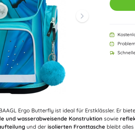
Ninjago
Harry Potter
PAW Patrol
Disney
Disney Lilo & Stitch
Minecraft
Kostenl
Maulwurf
Problem
+
Mehr anzeigen
Schnelle
DREAMZzz
Beutel und Rucksäcke
Figuren
Tierfiguren
Märchen- und Filmfiguren
Classic
Dinosaurier-Figuren
Kinderkoffer
Roboterfiguren
Playmobil
AGL Ergo Butterfly ist ideal für Erstklässler. Er biet
Fortnite
+
Mehr anzeigen
ile und wasserabweisende Konstruktion
sowie
refle
ufteilung
und der
isolierten Fronttasche
bleibt alles
Outdoor-Spielzeug