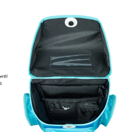
Für Mädchen
Schmuck
Handtaschen
Schmuckkästchen
zwei
s