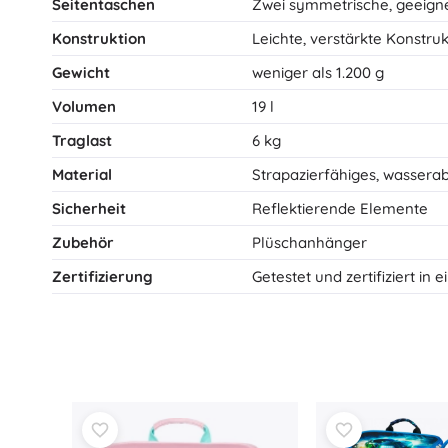
Seitentaschen
Zwei symmetrische, geeigne
Konstruktion
Leichte, verstärkte Konstruk
Gewicht
weniger als 1.200 g
Volumen
19 l
Traglast
6 kg
Material
Strapazierfähiges, wassera
Sicherheit
Reflektierende Elemente
Zubehör
Plüschanhänger
Zertifizierung
Getestet und zertifiziert in