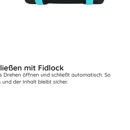
Waffen
Pistolen
Schwerter und Dolche
Wasserpistolen
Bögen
Armbrüste
+
Mehr anzeigen
ließen mit Fidlock
Kinderkleidung
es Drehen öffnen und schließt automatisch. So
Babybekleidung
nd der Inhalt bleibt sicher.
T-Shirts
Schuhe
Sweatshirts und Pullover
Socken und Strumpfwaren
+
Mehr anzeigen