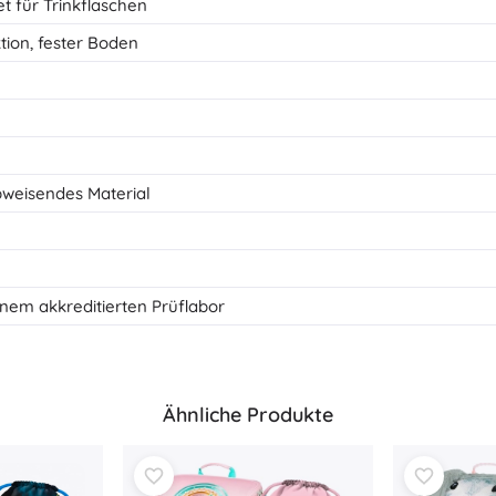
t für Trinkflaschen
tion, fester Boden
bweisendes Material
 einem akkreditierten Prüflabor
Ähnliche Produkte