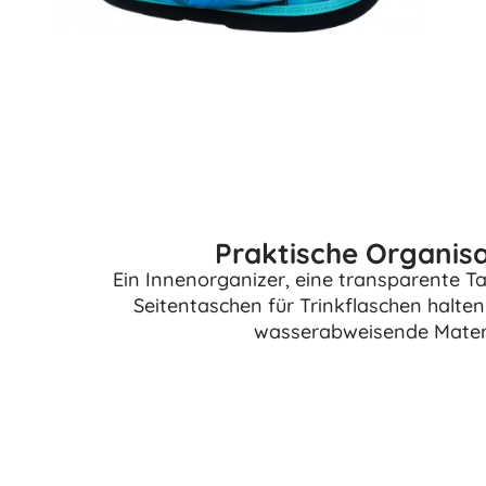
Zubehör
Batterien
Ersatzteile
Pumpen
Praktische Organisa
Geschenkgutscheine
Ein Innenorganizer, eine transparente Ta
Seitentaschen für Trinkflaschen halten
wasserabweisende Materia