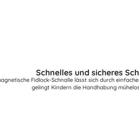
Ausstattung für Kinder
Sicherheit
Füttern und Stillen
Baden
Schlaf
Kinderwagen
+
Mehr anzeigen
Schnelles und sicheres Sch
Elektronisches Spielzeug
agnetische Fidlock-Schnalle lässt sich durch einfach
Ferngesteuertes Spielzeug
gelingt Kindern die Handhabung mühelos u
Spielkonsolen
Drohnen
Siehe
Mikroskope und Teleskope
+
Mehr anzeigen