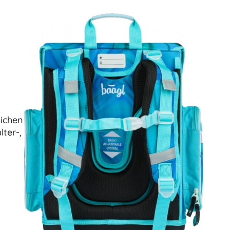
Art
Plüschtiere
Plüschfiguren aus Filmen und Märchen
Interaktive Plüschtiere
One Piece
Anhänger
Plüschtiere und Schmusetücher für die Kleinsten
+
Mehr anzeigen
Gabbys magisches Haus
Kinderzimmer
ichen
ter-,
Dekorationen
Avatar
Nachtlichter und Projektoren
Stauraum
Hüpfspielzeuge und Wippgeräte
Zelte und Spielhäuser
+
Mehr anzeigen