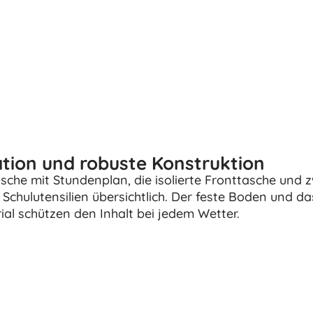
Bücher
Arbeits- und Spaßhefte
Für die Kleinsten
Buchzubehör
Postkarten
Für kleine Erzählerinnen und Erzähler
+
Mehr anzeigen
tion und robuste Konstruktion
Ladenausstattung
sche mit Stundenplan, die isolierte Fronttasche und 
 Schulutensilien übersichtlich. Der feste Boden und da
l schützen den Inhalt bei jedem Wetter.