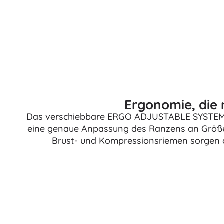
Architecture
Autos
Fernsteuerung
Züge
Dots
Landwirtschaftsfahrzeuge
Integrierter Rettungsdienst
+
Mehr anzeigen
Batman
Ergonomie, die
Party und Feiern
Das verschiebbare ERGO ADJUSTABLE SYSTEM 
eine genaue Anpassung des Ranzens an Größe u
Feiern
Vidiyo
Brust- und Kompressionsriemen sorgen a
Kostüme
Kostümzubehör
Halloween
Der Herr der Ringe
Ostern