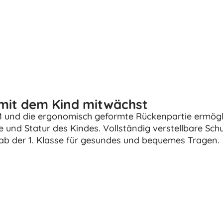
Bluey
Outdoor-Spiele
Kinderfahrzeuge
Sandspielzeug
Jurassic World
Wasserspielzeug
Seifenblasen
+
Mehr anzeigen
DC
 mit dem Kind mitwächst
Puppen und Babys
und die ergonomisch geformte Rückenpartie ermögl
nd Statur des Kindes. Vollständig verstellbare Schul
Puppen
Wednesday
b der 1. Klasse für gesundes und bequemes Tragen.
Zubehör für Baby-Puppen
Babypuppen
Zubehör für Puppen
Die Eiskönigin
Stoffpuppen
+
Mehr anzeigen