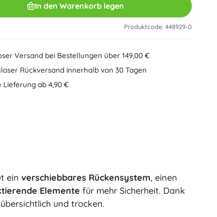
In den Warenkorb legen
Sonstiges
Kreatives Spielzeug
Malen
Produktcode: 448929-0
Musikspielzeug
Antistress-Spielzeuge
Speed Champions
oser Versand bei Bestellungen über 149,00 €
Lernspielzeug
loser Rückversand innerhalb von 30 Tagen
+
Mehr anzeigen
 Lieferung ab 4,90 €
Minifiguren
Heftumschläge
Gesellschaftsspiele und Knobelspiele
Puzzle
Brettspiele
Ideas
Knobelspiele
Globen
Partyspiele
Kartenspiele
et ein
verschiebbares Rückensystem
, einen
Wicked (Die Hexe)
+
Mehr anzeigen
ktierende Elemente
für mehr Sicherheit. Dank
 übersichtlich und trocken.
Plüschspielzeug