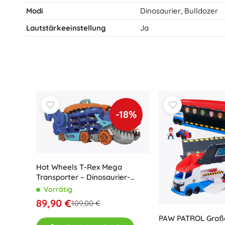
Spielzeug für die Kleinsten
Modi
Dinosaurier, Bulldozer
Rasseln, Beißringe und Schnuller
Lautstärkeeinstellung
Ja
Interaktive Spielzeuge
Steckspiele, Klopfspiele, Bausteine
Kuscheltiere und Schmusetücher
Schiebe- und Ziehspielzeug
+
Mehr anzeigen
-18%
Badewannenspielzeug
Hot Wheels T-Rex Mega
Transporter – Dinosaurier-
Transporter und Rennstrecke
Vorrätig
89,90 €
109,00 €
PAW PATROL Große