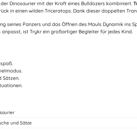
 der Dinosaurier mit der Kraft eines Bulldozers kombiniert.
T
Bluey
Outdoor-Spiele
ück in einen wilden Triceratops. Dank dieser doppelten Tran
Kinderfahrzeuge
ng seines Panzers und das Öffnen des Mauls Dynamik ins Spi
Sandspielzeug
Jurassic World
passt, ist Trykr ein großartiger Begleiter für jedes Kind.
Wasserspielzeug
Seifenblasen
+
Mehr anzeigen
DC
lspaß.
Puppen und Babys
pielmodus.
d Sätzen.
Puppen
Wednesday
tuationen.
Zubehör für Baby-Puppen
Babypuppen
Zubehör für Puppen
Die Eiskönigin
saurier
Stoffpuppen
+
Mehr anzeigen
usche und Sätze