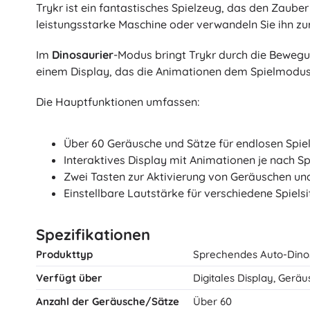
Trykr ist ein fantastisches Spielzeug, das den Zauber
Architecture
Autos
leistungsstarke Maschine oder verwandeln Sie ihn zur
Fernsteuerung
Im
Dinosaurier
-Modus bringt Trykr durch die Bewegu
Züge
Dots
einem Display, das die Animationen dem Spielmodus an
Landwirtschaftsfahrzeuge
Integrierter Rettungsdienst
Die Hauptfunktionen umfassen:
+
Mehr anzeigen
Batman
Über 60 Geräusche und Sätze für endlosen Spie
Party und Feiern
Interaktives Display mit Animationen je nach S
Zwei Tasten zur Aktivierung von Geräuschen un
Feiern
Vidiyo
Einstellbare Lautstärke für verschiedene Spielsi
Kostüme
Kostümzubehör
Spezifikationen
Halloween
Der Herr der Ringe
Produkttyp
Ostern
Sprechendes Auto-Dino
Verfügt über
Digitales Display, Gerä
Anzahl der Geräusche/Sätze
Über 60