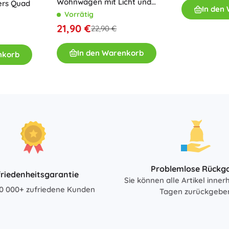
Wohnwagen mit Licht und
ers Quad
In den
Sound 1:32 – rot
Bücher
Vorrätig
21,90 €
22,90 €
Arbeits- und Spaßhefte
Für die Kleinsten
In den Warenkorb
nkorb
Buchzubehör
Postkarten
Für kleine Erzählerinnen und Erzähler
+
Mehr anzeigen
Ladenausstattung
Problemlose Rückg
riedenheitsgarantie
Sie können alle Artikel inner
0 000+ zufriedene Kunden
Tagen zurückgebe