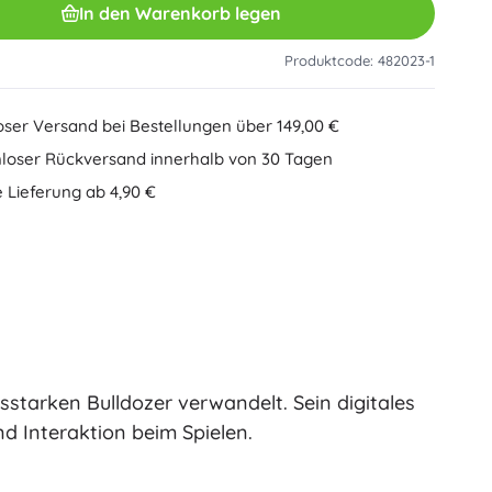
In den Warenkorb legen
Sonstiges
Kreatives Spielzeug
Malen
Produktcode: 482023-1
Musikspielzeug
Antistress-Spielzeuge
Speed Champions
oser Versand bei Bestellungen über 149,00 €
Lernspielzeug
loser Rückversand innerhalb von 30 Tagen
+
Mehr anzeigen
 Lieferung ab 4,90 €
Minifiguren
Heftumschläge
Gesellschaftsspiele und Knobelspiele
Puzzle
Brettspiele
Ideas
Knobelspiele
Globen
Kartenspiele
Partyspiele
sstarken Bulldozer verwandelt. Sein digitales
Wicked (Die Hexe)
+
Mehr anzeigen
d Interaktion beim Spielen.
Plüschspielzeug