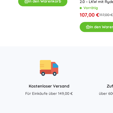
In den Warenkorb
2.0 – LKW mit Ryd
Zubehör
Vorrätig
107,00 €
Batterien
117,00 €
Ersatzteile
In den Ware
Pumpen
Geschenkgutscheine
Kostenloser Versand
Zuf
Für Einkäufe über 149,00 €
über 60