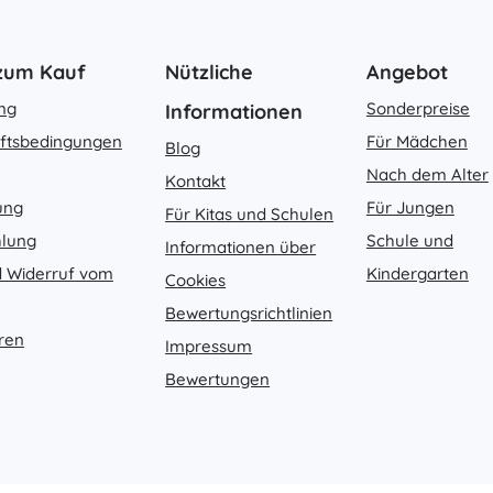
 zum Kauf
Nützliche
Angebot
ung
Sonderpreise
Informationen
ftsbedingungen
Für Mädchen
Blog
Nach dem Alter
Kontakt
ung
Für Jungen
Für Kitas und Schulen
hlung
Schule und
Informationen über
 Widerruf vom
Kindergarten
Cookies
Bewertungsrichtlinien
ren
Impressum
Bewertungen