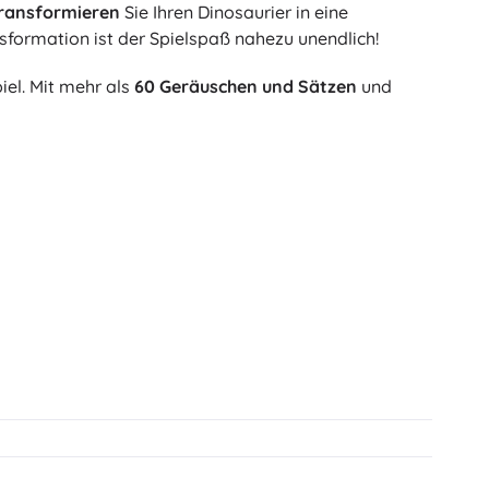
ransformieren
Sie Ihren Dinosaurier in eine
Art
Plüschtiere
sformation ist der Spielspaß nahezu unendlich!
Plüschfiguren aus Filmen und Märchen
el. Mit mehr als
60 Geräuschen und Sätzen
und
Interaktive Plüschtiere
One Piece
Anhänger
Plüschtiere und Schmusetücher für die Kleinsten
+
Mehr anzeigen
Gabbys magisches Haus
Kinderzimmer
Dekorationen
Avatar
Nachtlichter und Projektoren
Stauraum
Hüpfspielzeuge und Wippgeräte
Zelte und Spielhäuser
+
Mehr anzeigen