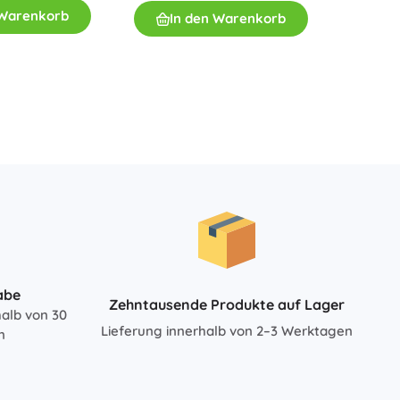
Contain
 Warenkorb
In den Warenkorb
Für Mädchen
Hoflade
Vorrä
59,90
Schmuck
Handtaschen
I
Schmuckkästchen
abe
Zehntausende Produkte auf Lager
halb von 30
Lieferung innerhalb von 2–3 Werktagen
n