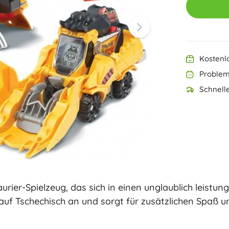
Ninjago
PAW Patrol
Harry Potter
Disney
Disney Lilo & Stitch
Minecraft
Kostenl
Minecraft
Problem
+
Mehr anzeigen
Schnelle
DREAMZzz
Beutel und Rucksäcke
Figuren
Tierfiguren
Märchen- und Filmfiguren
Classic
Dinosaurier-Figuren
Kinderkoffer
Roboterfiguren
Playmobil
rier-Spielzeug, das sich in einen unglaublich leistung
Fortnite
+
Mehr anzeigen
auf Tschechisch an und sorgt für zusätzlichen Spaß un
Outdoor-Spielzeug