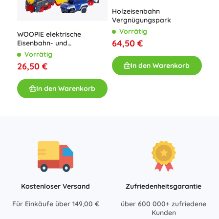
Holzeisenbahn
Vergnügungspark
Vorrätig
WOOPIE elektrische
Zug
64,50 €
Eisenbahn- und
Sou
Rennstrecke 2-in-1 mit
Vorrätig
V
Viadukt, Zug und Auto, 192
26,50 €
20
In den Warenkorb
Teile
In den Warenkorb
Kostenloser Versand
Zufriedenheitsgarantie
Für Einkäufe über 149,00 €
über 600 000+ zufriedene
Kunden