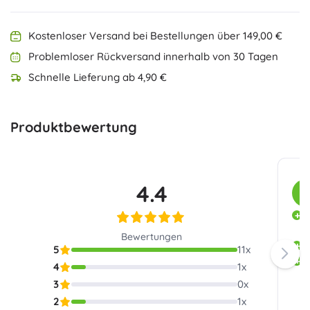
Kostenloser Versand bei Bestellungen über 149,00 €
Problemloser Rückversand innerhalb von 30 Tagen
Schnelle Lieferung ab 4,90 €
Produktbewertung
4.4
K
E
R
Bewertungen
E
5
11
x
F
4
1
x
w
3
0
x
2
1
x