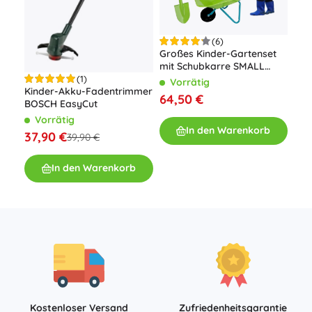
(6)
Großes Kinder-Gartenset
Bla
mit Schubkarre SMALL
82 
FOOT
(1)
Vorrätig
V
Kinder-Akku-Fadentrimmer
64,50 €
18,
BOSCH EasyCut
Vorrätig
In den Warenkorb
37,90 €
39,90 €
In den Warenkorb
Kostenloser Versand
Zufriedenheitsgarantie