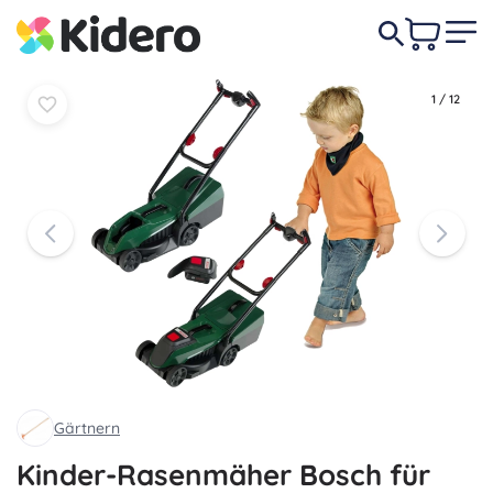
In den
In den
40,50 €
Warenkorb
Warenkorb
1
/
12
Gärtnern
Kinder-Rasenmäher Bosch für