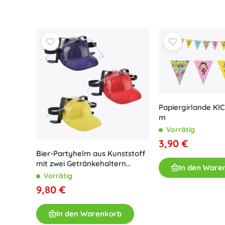
Spielzeug für die Kleinsten
Rasseln, Beißringe und Schnuller
Interaktive Spielzeuge
Steckspiele, Klopfspiele, Bausteine
Kuscheltiere und Schmusetücher
Schiebe- und Ziehspielzeug
+
Mehr anzeigen
Papiergirlande KIC
m
Badewannenspielzeug
Vorrätig
3,90 €
Bier-Partyhelm aus Kunststoff
mit zwei Getränkehaltern
In den Ware
(Farbmix)
Vorrätig
9,80 €
In den Warenkorb