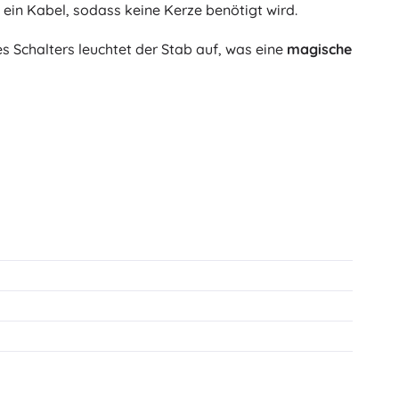
h ein Kabel, sodass keine Kerze benötigt wird.
Art
Plüschtiere
s Schalters leuchtet der Stab auf, was eine
magische
Plüschfiguren aus Filmen und Märchen
Interaktive Plüschtiere
One Piece
Anhänger
Plüschtiere und Schmusetücher für die Kleinsten
+
Mehr anzeigen
Gabbys magisches Haus
Kinderzimmer
Dekorationen
Avatar
Nachtlichter und Projektoren
Stauraum
Hüpfspielzeuge und Wippgeräte
Zelte und Spielhäuser
+
Mehr anzeigen