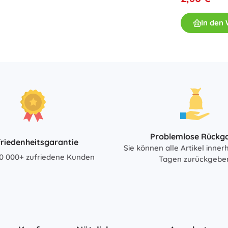
Bücher
In den
Arbeits- und Spaßhefte
Für die Kleinsten
Buchzubehör
Postkarten
Für kleine Erzählerinnen und Erzähler
+
Mehr anzeigen
Ladenausstattung
Problemlose Rückg
riedenheitsgarantie
Sie können alle Artikel inner
0 000+ zufriedene Kunden
Tagen zurückgebe