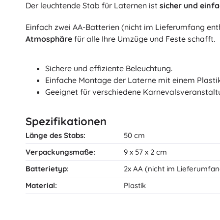
Der leuchtende Stab für Laternen ist
sicher und einf
Architecture
Autos
Einfach zwei AA-Batterien (nicht im Lieferumfang en
Fernsteuerung
Atmosphäre
für alle Ihre Umzüge und Feste schafft.
Züge
Dots
Landwirtschaftsfahrzeuge
Integrierter Rettungsdienst
Sichere und effiziente Beleuchtung.
Einfache Montage der Laterne mit einem Plasti
+
Mehr anzeigen
Geeignet für verschiedene Karnevalsveranstalt
Batman
Party und Feiern
Spezifikationen
Feiern
Länge des Stabs:
50 cm
Vidiyo
Kostüme
Verpackungsmaße:
9 x 57 x 2 cm
Kostümzubehör
Halloween
Batterietyp:
2x AA (nicht im Lieferumfan
Der Herr der Ringe
Ostern
Material:
Plastik