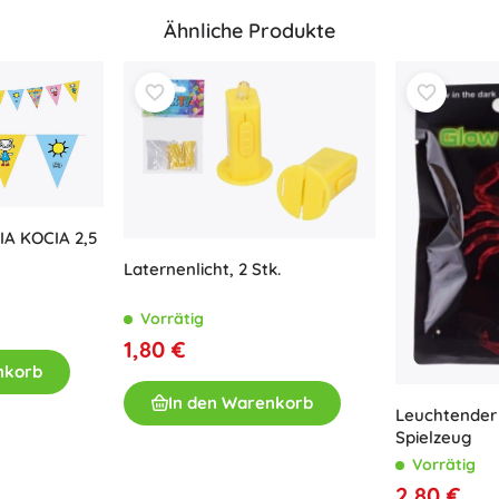
Ausstattung für Kinder
Ähnliche Produkte
Sicherheit
Füttern und Stillen
Baden
Schlaf
Kinderwagen
+
Mehr anzeigen
IA KOCIA 2,5
Laternenlicht, 2 Stk.
Elektronisches Spielzeug
Ferngesteuertes Spielzeug
Vorrätig
Spielkonsolen
1,80 €
Drohnen
nkorb
Mikroskope und Teleskope
In den Warenkorb
Leuchtender 
Siehe
Spielzeug
+
Mehr anzeigen
Vorrätig
2,80 €