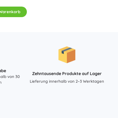
Für Mädchen
 Warenkorb
Schmuck
Handtaschen
Schmuckkästchen
abe
Zehntausende Produkte auf Lager
halb von 30
Lieferung innerhalb von 2–3 Werktagen
n