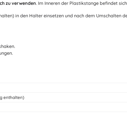
ach zu verwenden
. Im Inneren der Plastikstange befindet sic
Bluey
Outdoor-Spiele
thalten) in den Halter einsetzen und nach dem Umschalten de
Kinderfahrzeuge
Sandspielzeug
Jurassic World
Wasserspielzeug
Seifenblasen
khaken.
+
Mehr anzeigen
ungen.
DC
Puppen und Babys
Puppen
Wednesday
Zubehör für Baby-Puppen
Babypuppen
Zubehör für Puppen
g enthalten)
Die Eiskönigin
Stoffpuppen
+
Mehr anzeigen