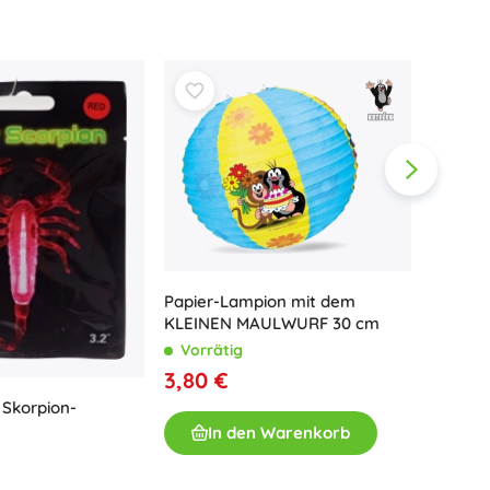
Waffen
Pistolen
Schwerter und Dolche
Wasserpistolen
Bögen
Armbrüste
+
Mehr anzeigen
Kinderkleidung
Papier-Lampion mit dem
Babybekleidung
KLEINEN MAULWURF 30 cm
T-Shirts
Partym
Vorrätig
Schuhe
3,80 €
Vorrä
Sweatshirts und Pullover
Skorpion-
2,80 
Socken und Strumpfwaren
In den Warenkorb
+
Mehr anzeigen
I