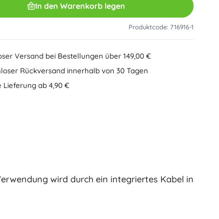
In den Warenkorb legen
Sonstiges
Kreatives Spielzeug
Malen
Produktcode: 716916-1
Musikspielzeug
Antistress-Spielzeuge
Speed Champions
oser Versand bei Bestellungen über 149,00 €
Lernspielzeug
loser Rückversand innerhalb von 30 Tagen
+
Mehr anzeigen
 Lieferung ab 4,90 €
Minifiguren
Heftumschläge
Gesellschaftsspiele und Knobelspiele
Puzzle
Brettspiele
Ideas
Knobelspiele
Globen
Kartenspiele
Partyspiele
Verwendung wird durch ein integriertes Kabel in
Wicked (Die Hexe)
+
Mehr anzeigen
Plüschspielzeug