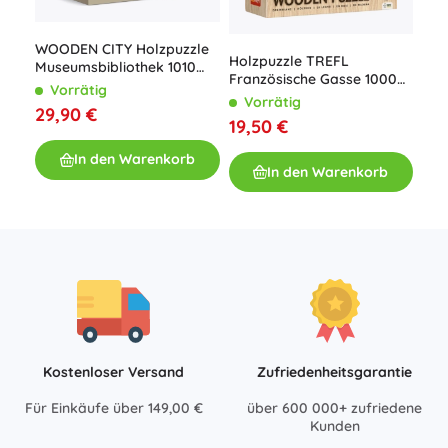
WOODEN CITY Holzpuzzle
Hol
Holzpuzzle TREFL
Museumsbibliothek 1010
300
Französische Gasse 1000
Teile
Vorrätig
V
Teile
Vorrätig
29,90 €
25
19,50 €
In den Warenkorb
In den Warenkorb
Kostenloser Versand
Zufriedenheitsgarantie
Für Einkäufe über 149,00 €
über 600 000+ zufriedene
Kunden