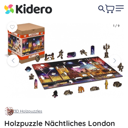
In den
In den
10,90 €
Warenkorb
Warenkorb
1
/
9
3D Holzpuzzles
Holzpuzzle Nächtliches London