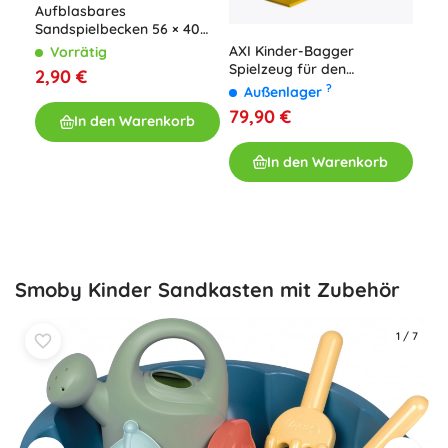
Aufblasbares
Sandspielbecken 56 × 40
cm
AXI Kinder-Bagger
Vorrätig
Spielzeug für den
2,90 €
Sandkasten Justin
Tra
?
Außenlager
WOO
79,90 €
In den Warenkorb
Zub
A
33
In den Warenkorb
Smoby Kinder Sandkasten mit Zubehör
1
/
7