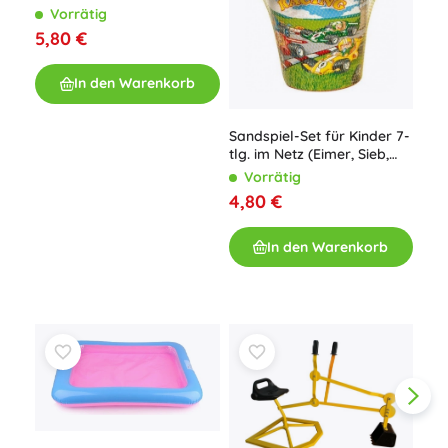
Zubehör
Smo
Vorrätig
für
5,80 €
V
64
In den Warenkorb
Sandspiel-Set für Kinder 7-
tlg. im Netz (Eimer, Sieb,
Schaufel, 4 Förmchen)
Vorrätig
4,80 €
In den Warenkorb