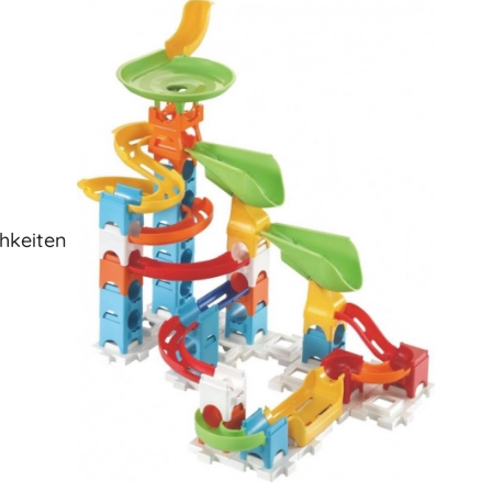
Jurassic World
Plüschtiere
Plüschfiguren aus Filmen und Märchen
Interaktive Plüschtiere
One Piece
Anhänger
Plüschtiere und Schmusetücher für die Kleinsten
+
Mehr anzeigen
Gabbys magisches Haus
hkeiten
Puppen und Babys
Puppen
Avatar
Zubehör für Baby-Puppen
Babypuppen
Zubehör für Puppen
Stoffpuppen
+
Mehr anzeigen