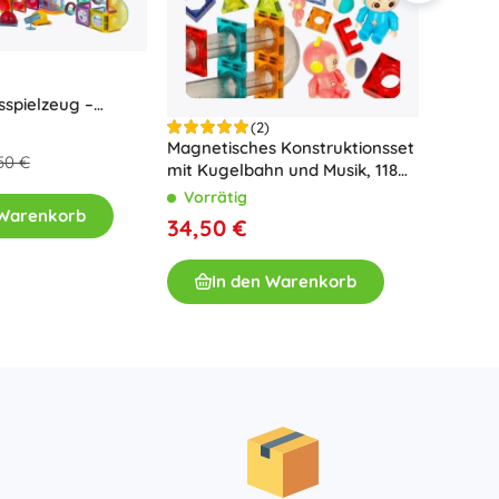
sspielzeug –
34 Stück
(2)
Magnetisches Konstruktionsset
Magnet
50 €
mit Kugelbahn und Musik, 118
Konstr
Teile
228 Teil
Vorrätig
Vorrä
 Warenkorb
34,50 €
47,90
In den Warenkorb
I