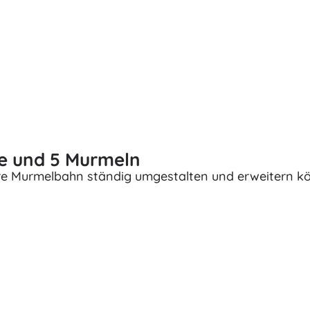
Zubehör
Batterien
Ersatzteile
Pumpen
le und 5 Murmeln
ihre Murmelbahn ständig umgestalten und erweitern k
Ladenausstattung