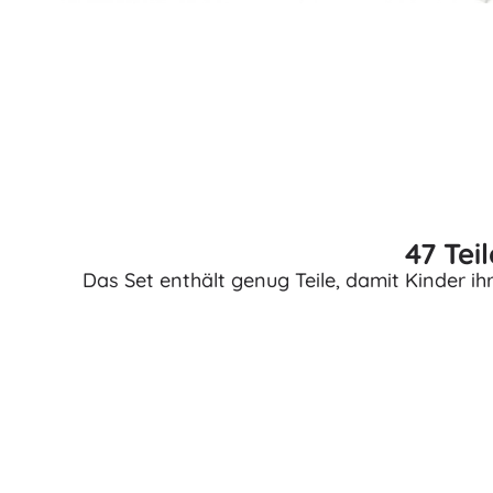
Bücher
Arbeits- und Spaßhefte
Für die Kleinsten
Buchzubehör
Postkarten
Für kleine Erzählerinnen und Erzähler
+
Mehr anzeigen
47 Tei
Das Set enthält genug Teile, damit Kinder 
Geschenkgutscheine