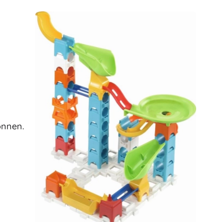
Für Mädchen
Schmuck
Handtaschen
Schmuckkästchen
önnen.