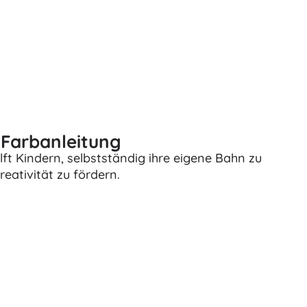
Waffen
Pistolen
Schwerter und Dolche
Wasserpistolen
Bögen
Armbrüste
+
Mehr anzeigen
e Farbanleitung
ilft Kindern, selbstständig ihre eigene Bahn zu
Kinderkleidung
eativität zu fördern.
Babybekleidung
T-Shirts
Schuhe
Sweatshirts und Pullover
Socken und Strumpfwaren
+
Mehr anzeigen