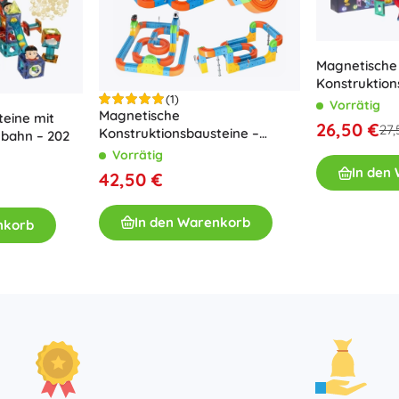
Magnetische
Konstruktion
(1)
Kugelbahn 1
Vorrätig
Magnetische
eine mit
26,50 €
27,
Konstruktionsbausteine –
bahn – 202
Renn- und Zugstrecke (140
Vorrätig
Teile)
In den
42,50 €
In den Warenkorb
nkorb