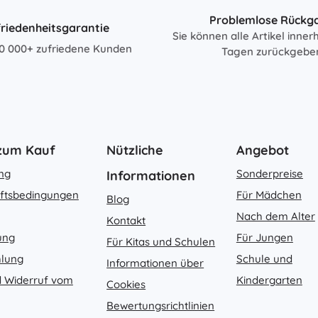
Problemlose Rückg
riedenheitsgarantie
Sie können alle Artikel inner
0 000+ zufriedene Kunden
Tagen zurückgebe
 zum Kauf
Nützliche
Angebot
ung
Sonderpreise
Informationen
ftsbedingungen
Für Mädchen
Blog
Nach dem Alter
Kontakt
ung
Für Jungen
Für Kitas und Schulen
hlung
Schule und
Informationen über
 Widerruf vom
Kindergarten
Cookies
Bewertungsrichtlinien