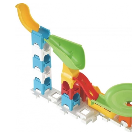
Spielzeug für die Kleinsten
Rasseln, Beißringe und Schnuller
Interaktive Spielzeuge
Steckspiele, Klopfspiele, Bausteine
Kuscheltiere und Schmusetücher
Schiebe- und Ziehspielzeug
+
Mehr anzeigen
Badewannenspielzeug