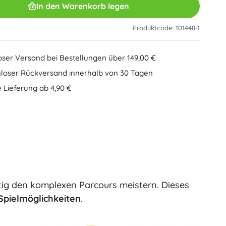
In den Warenkorb legen
Sonstiges
Kreatives Spielzeug
Malen
Produktcode: 101448-1
Musikspielzeug
Antistress-Spielzeuge
Speed Champions
oser Versand bei Bestellungen über 149,00 €
Lernspielzeug
loser Rückversand innerhalb von 30 Tagen
+
Mehr anzeigen
 Lieferung ab 4,90 €
DREAMZzz
Heftumschläge
Autos, Züge, Flugzeuge, Schiffe
Autos
Fernsteuerung
Ideas
Züge
Globen
Landwirtschaftsfahrzeuge
Integrierter Rettungsdienst
ig den komplexen Parcours meistern. Dieses
Wicked (Die Hexe)
+
Mehr anzeigen
Spielmöglichkeiten
.
Plüschspielzeug