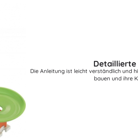
Ausstattung für Kinder
Sicherheit
Füttern und Stillen
Baden
Kinderwagen
Schlaf
+
Mehr anzeigen
Detailliert
Die Anleitung ist leicht verständlich und h
Elektronisches Spielzeug
bauen und ihre Kr
Ferngesteuertes Spielzeug
Spielkonsolen
Drohnen
Siehe
Mikroskope und Teleskope
+
Mehr anzeigen