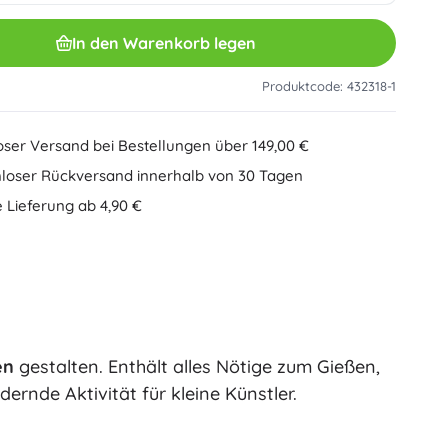
Sonstiges
Kreatives Spielzeug
In den Warenkorb legen
Malen
Musikspielzeug
Produktcode: 432318-1
Antistress-Spielzeuge
Minecraft
Lernspielzeug
oser Versand bei Bestellungen über 149,00 €
+
Mehr anzeigen
loser Rückversand innerhalb von 30 Tagen
Minifiguren
 Lieferung ab 4,90 €
Heftumschläge
Gesellschaftsspiele und Knobelspiele
Puzzle
Brettspiele
Ideas
Knobelspiele
Globen
Kartenspiele
Partyspiele
en
gestalten. Enthält alles Nötige zum Gießen,
Wicked (Die Hexe)
+
Mehr anzeigen
rnde Aktivität für kleine Künstler.
Plüschspielzeug