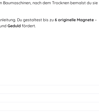
 von Baumaschinen, nach dem Trocknen bemalst du sie
Art
Plüschtiere
Plüschfiguren aus Filmen und Märchen
nleitung. Du gestaltest bis zu
6 originelle Magnete
–
Interaktive Plüschtiere
One Piece
und
Geduld
fördert.
Anhänger
Plüschtiere und Schmusetücher für die Kleinsten
+
Mehr anzeigen
Gabbys magisches Haus
Kinderzimmer
Dekorationen
Avatar
Nachtlichter und Projektoren
Stauraum
Hüpfspielzeuge und Wippgeräte
Zelte und Spielhäuser
+
Mehr anzeigen