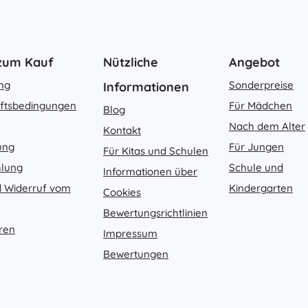
 zum Kauf
Nützliche
Angebot
ung
Sonderpreise
Informationen
ftsbedingungen
Für Mädchen
Blog
Nach dem Alter
Kontakt
ung
Für Jungen
Für Kitas und Schulen
hlung
Schule und
Informationen über
 Widerruf vom
Kindergarten
Cookies
Bewertungsrichtlinien
ren
Impressum
Bewertungen