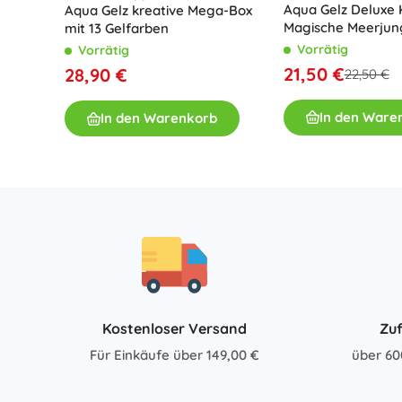
Aqua Gelz Deluxe 
Aqua Gelz kreative Mega-Box
Zubehör
Magische Meerjun
mit 13 Gelfarben
Gele + Zubehör
Vorrätig
Vorrätig
Batterien
21,50 €
28,90 €
22,50 €
Ersatzteile
Pumpen
In den Ware
In den Warenkorb
Geschenkgutscheine
Kostenloser Versand
Zuf
Für Einkäufe über 149,00 €
über 60