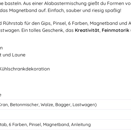
gerne basteln. Aus einer Alabastermischung gießt du Formen
Bluey
Outdoor-Spiele
das Magnetband auf. Einfach, sauber und riesig spaßig!
Kinderfahrzeuge
nd Rührstab für den Gips, Pinsel, 6 Farben, Magnetband und A
Sandspielzeug
Jurassic World
stwagen. Ein tolles Geschenk, das
Kreativität
,
Feinmotorik
Wasserspielzeug
Seifenblasen
en
+
Mehr anzeigen
t und Laune
DC
Puppen und Babys
 Kühlschrankdekoration
Puppen
Wednesday
Zubehör für Baby-Puppen
Babypuppen
e
Zubehör für Puppen
ran, Betonmischer, Walze, Bagger, Lastwagen)
Die Eiskönigin
Stoffpuppen
+
Mehr anzeigen
stab, 6 Farben, Pinsel, Magnetband, Anleitung