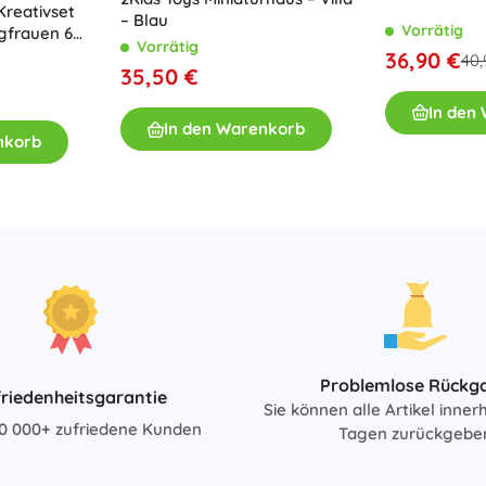
Kreativset
– Blau
Bücher
Vorrätig
gfrauen 6
Vorrätig
36,90 €
40,
Arbeits- und Spaßhefte
35,50 €
Für die Kleinsten
In den
Buchzubehör
In den Warenkorb
nkorb
Postkarten
Für kleine Erzählerinnen und Erzähler
+
Mehr anzeigen
Ladenausstattung
Problemlose Rückg
riedenheitsgarantie
Sie können alle Artikel inner
0 000+ zufriedene Kunden
Tagen zurückgebe