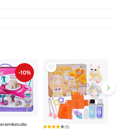
Waffen
Pistolen
Schwerter und Dolche
Wasserpistolen
Bögen
Armbrüste
+
Mehr anzeigen
Kinderkleidung
-10%
Babybekleidung
T-Shirts
Schuhe
Sweatshirts und Pullover
Socken und Strumpfwaren
+
Mehr anzeigen
eramikstudio
(1)