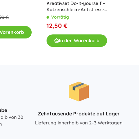
Kreativset Do-it-yourself –
Miniat
Für Mädchen
Katzenschleim-Antistress-
Blauen 
Anhänger
mit LE
Vorrätig
Vorrä
90 €
Schmuck
12,50 €
47,90
Handtaschen
 Warenkorb
Schmuckkästchen
In den Warenkorb
I
abe
Zehntausende Produkte auf Lager
halb von 30
Lieferung innerhalb von 2–3 Werktagen
n