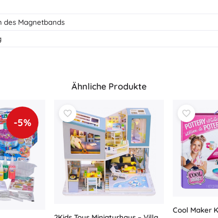
Ausstattung für Kinder
n des Magnetbands
Sicherheit
Füttern und Stillen
g
Baden
Kinderwagen
Schlaf
Ähnliche Produkte
+
Mehr anzeigen
Elektronisches Spielzeug
-5%
Ferngesteuertes Spielzeug
Spielkonsolen
Drohnen
Mikroskope und Teleskope
Siehe
+
Mehr anzeigen
Cool Maker K
2Kids Toys Miniaturhaus – Villa