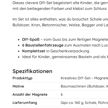
Dieses clevere DIY-Set begeistert alle Kinder, die 
Architecture
Autos
mit den beiliegenden Farben und klebst zum Schluss 
Fernsteuerung
Im Set ist alles enthalten, was du brauchst: Schale u
Züge
Dots
Bulldozer, Kran, Betonmischer, Walze, Bagger und La
Landwirtschaftsfahrzeuge
Integrierter Rettungsdienst
DIY-Spaß
– vom Guss bis zum fertigen Magnet
+
Mehr anzeigen
6 Baustellenfahrzeuge
zum Ausmalen nach Lus
Batman
Komplettset
in Geschenkverpackung
Party und Feiern
Ideal für Kinder, gemeinsames Basteln und als
Feiern
Vidiyo
Kostüme
Spezifikationen
Kostümzubehör
Produkttyp
Kreatives DIY-Set – Magnet
Halloween
Motive
Baumaschinen (Bulldozer, K
Der Herr der Ringe
Ostern
Anzahl der Magnete
6
Lieferumfang
Gips ca. 160 g, Schale, Rühr