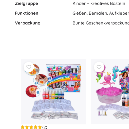
Zielgruppe
Spielzeug für die Kleinsten
Kinder – kreatives Basteln
Funktionen
Rasseln, Beißringe und Schnuller
Gießen, Bemalen, Aufklebe
Interaktive Spielzeuge
Verpackung
Bunte Geschenkverpackun
Steckspiele, Klopfspiele, Bausteine
Kuscheltiere und Schmusetücher
Schiebe- und Ziehspielzeug
+
Mehr anzeigen
Badewannenspielzeug
(2)