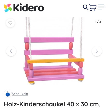
In den
In den
28,50 €
Warenkorb
Warenkorb
1
/
2
Schaukeln
Holz-Kinderschaukel 40 × 30 cm,