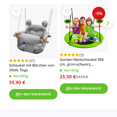
-5%
(5)
Garten-Nestschaukel 100
Hol
(27)
cm, grün‑schwarz,
Nat
Schaukel mit Bärchen von
Tragkraft 150 kg
2Kids Toys
Vorrätig
V
23,50 €
26
Vorrätig
24,50 €
35,90 €
In den Warenkorb
In den Warenkorb