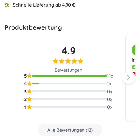
Schnelle Lieferung ab 4,90 €
Produktbewertung
4.9
K
Ins
D
Bewertungen
D
5
11
x
m
4
1
x
3
0
x
2
0
x
1
0
x
Alle Bewertungen
(
12
)