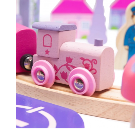
Spielzeug für die Kleinsten
Rasseln, Beißringe und Schnuller
Interaktive Spielzeuge
Steckspiele, Klopfspiele, Bausteine
Kuscheltiere und Schmusetücher
Schiebe- und Ziehspielzeug
+
Mehr anzeigen
Badewannenspielzeug