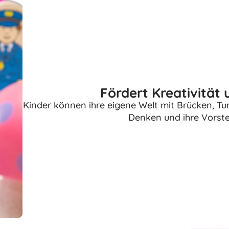
Ausstattung für Kinder
Sicherheit
Füttern und Stillen
Baden
Kinderwagen
Schlaf
Fördert Kreativität 
+
Mehr anzeigen
Kinder können ihre eigene Welt mit Brücken, Tu
Denken und ihre Vorste
Elektronisches Spielzeug
Ferngesteuertes Spielzeug
Spielkonsolen
Drohnen
Siehe
Mikroskope und Teleskope
+
Mehr anzeigen