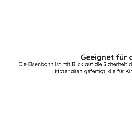
Bücher
Arbeits- und Spaßhefte
Für die Kleinsten
Buchzubehör
Postkarten
Für kleine Erzählerinnen und Erzähler
Geeignet für d
+
Mehr anzeigen
Die Eisenbahn ist mit Blick auf die Sicherhei
Materialien gefertigt, die für K
Geschenkgutscheine