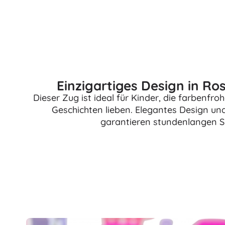
Architecture
Puzzle
Brettspiele
Knobelspiele
Art
Kartenspiele
Partyspiele
Einzigartiges Design in Ros
+
Mehr anzeigen
Batman
Dieser Zug ist ideal für Kinder, die farbenf
Geschichten lieben. Elegantes Design u
Party und Feiern
garantieren stundenlangen S
Feiern
Vidiyo
Kostüme
Kostümzubehör
Halloween
Der Herr der Ringe
Ostern