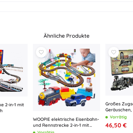
Ähnliche Produkte
Großes Zugse
e 2-in-1 mit
Geräuschen, 
/h
Rauch mit F
Vorrätig
WOOPIE elektrische Eisenbahn-
46,50 €
und Rennstrecke 2-in-1 mit
Viadukt, Zug und Auto, 192
Vorrätig