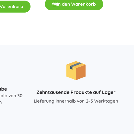
In den Warenkorb
 Warenkorb
20,50
I
abe
Zehntausende Produkte auf Lager
halb von 30
Lieferung innerhalb von 2–3 Werktagen
n