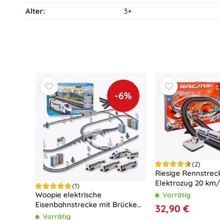
Alter:
3+
-6%
(2)
Riesige Rennstreck
Elektrozug 20 km
(1)
Woopie elektrische
Vorrätig
Eisenbahnstrecke mit Brücke
32,90 €
und Tunnel, 86 Teile, Strecke
Vorrätig