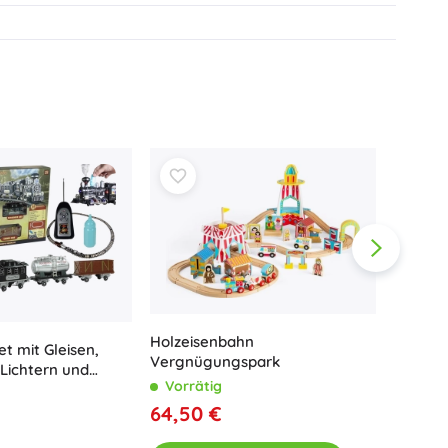
Holzeisenbahn
t mit Gleisen,
Vergnügungspark
Lichtern und
Vorrätig
ernbedienung
Zugset
64,50 €
und Lic
Vorrä