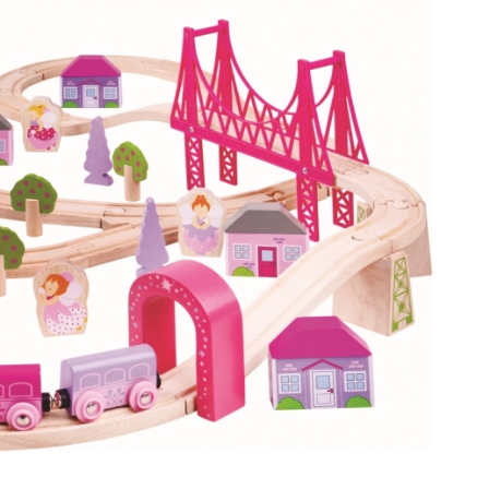
Jurassic World
Plüschtiere
Plüschfiguren aus Filmen und Märchen
Interaktive Plüschtiere
One Piece
Anhänger
Plüschtiere und Schmusetücher für die Kleinsten
+
Mehr anzeigen
Gabbys magisches Haus
Puppen und Babys
Puppen
Avatar
Zubehör für Baby-Puppen
Babypuppen
Zubehör für Puppen
Stoffpuppen
+
Mehr anzeigen