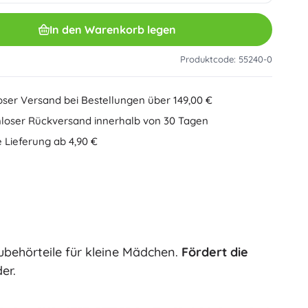
Sonstiges
Kreatives Spielzeug
In den Warenkorb legen
Malen
Musikspielzeug
Produktcode: 55240-0
Antistress-Spielzeuge
Speed Champions
Lernspielzeug
oser Versand bei Bestellungen über 149,00 €
+
Mehr anzeigen
loser Rückversand innerhalb von 30 Tagen
DREAMZzz
 Lieferung ab 4,90 €
Heftumschläge
Autos, Züge, Flugzeuge, Schiffe
Autos
Fernsteuerung
Ideas
Züge
Globen
Landwirtschaftsfahrzeuge
Integrierter Rettungsdienst
ubehörteile für kleine Mädchen.
Fördert die
Wicked (Die Hexe)
+
Mehr anzeigen
er.
Plüschspielzeug