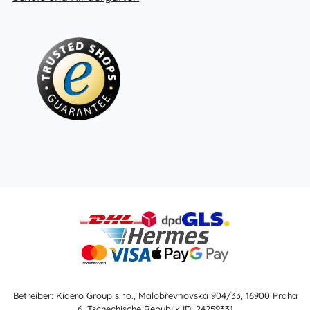
Betreiber: Kidero Group s.r.o., Malobřevnovská 904/33, 16900 Praha
6, Tschechische Republik ID: 24259331