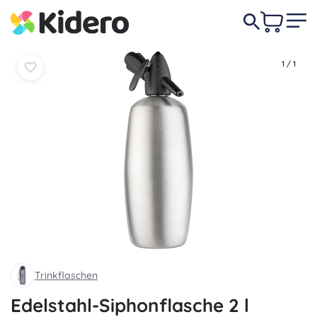
89,90 €
-22%
In den
In den
69,90 €
Warenkorb
Warenkorb
1
/
1
Trinkflaschen
Edelstahl-Siphonflasche 2 l