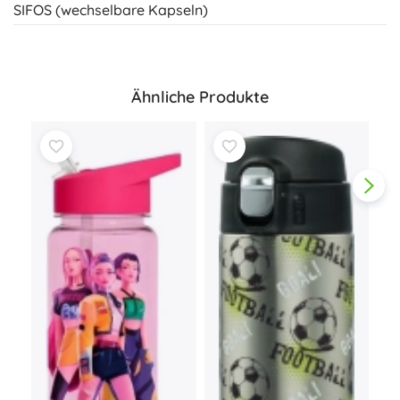
SIFOS (wechselbare Kapseln)
Ähnliche Produkte
The
Kat
V
23