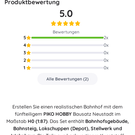
Produktbewertung
5.0
Bewertungen
5
2
x
4
0
x
3
0
x
2
0
x
1
0
x
Alle Bewertungen
(
2
)
Erstellen Sie einen realistischen Bahnhof mit dem
fünfteiligem
PIKO HOBBY
Bausatz Neustadt im
Maßstab
H0 (1:87)
. Das Set enthält
Bahnhofsgebäude,
Bahnsteig, Lokschuppen (Depot), Stellwerk und