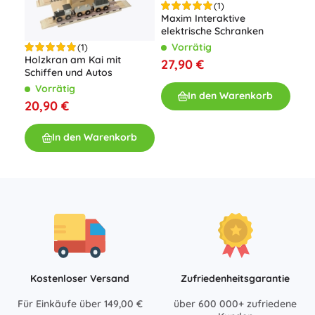
(1)
Maxim Interaktive
elektrische Schranken
Gro
Vorrätig
(1)
Holzkran am Kai mit
27,90 €
Schiffen und Autos
V
Vorrätig
34
In den Warenkorb
20,90 €
In den Warenkorb
Kostenloser Versand
Zufriedenheitsgarantie
Für Einkäufe über 149,00 €
über 600 000+ zufriedene