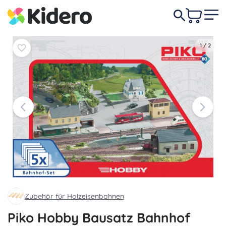
In den
In den
45,50 €
Warenkorb
Warenkorb
1
/
2
Zubehör für Holzeisenbahnen
Piko Hobby Bausatz Bahnhof