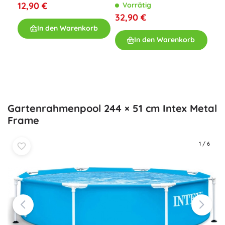
Baldachin
12,90 €
Vorrätig
Bes
Bab
32,90 €
2-i
V
In den Warenkorb
86 
12,
In den Warenkorb
Gartenrahmenpool 244 × 51 cm Intex Metal
Frame
1
/
6