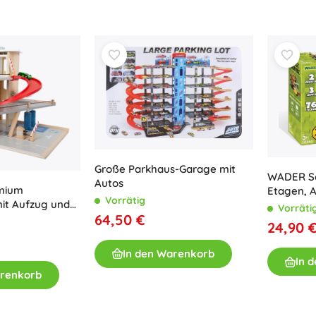
Große Parkhaus-Garage mit
WADER Se
Autos
emium
Etagen, A
Vorrätig
it Aufzug und
Vorräti
64,50 €
24,90 
In den Warenkorb
In 
arenkorb