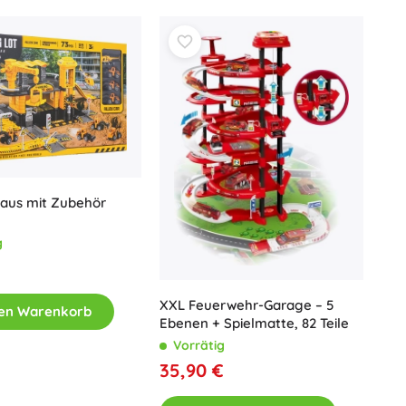
Waffen
Pistolen
Schwerter und Dolche
Wasserpistolen
Bögen
Armbrüste
+
Mehr anzeigen
aus mit Zubehör
Kinderkleidung
g
Babybekleidung
T-Shirts
Schuhe
XXL Feuerwehr-Garage – 5
den Warenkorb
Sweatshirts und Pullover
Ebenen + Spielmatte, 82 Teile
Caps und Hüte
Vorrätig
35,90 €
+
Mehr anzeigen