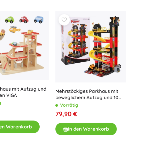
ür Spielzeugautos mit Aufzug, Garage mit Bahn sowie
Sonstiges
Kreatives Spielzeug
atives Spiel
. Durchdachtes Zubehör wie
Malen
nd die Möglichkeit, die Garage um weitere Straßen oder
ubehörs wählen Sie ganz einfach die ideale
Musikspielzeug
Kinder­
 kleinen Fahrers.
Antistress-Spielzeuge
Speed Champions
Lernspielzeug
+
Mehr anzeigen
DREAMZzz
Heftumschläge
Autos, Züge, Flugzeuge, Schiffe
Autos
Fernsteuerung
khaus mit Aufzug und
Ideas
Mehrstöckiges Parkhaus mit
en VIGA
Züge
Globen
beweglichem Aufzug und 10
g
Landwirtschaftsfahrzeuge
Rennwagen
Vorrätig
€
Integrierter Rettungsdienst
79,90 €
Wicked (Die Hexe)
+
Mehr anzeigen
den Warenkorb
In den Warenkorb
Plüschspielzeug