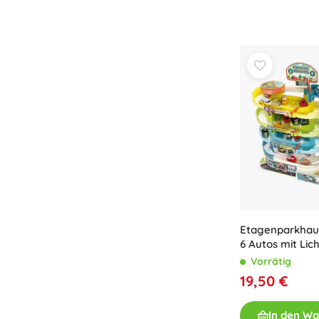
Etagenparkhaus
6 Autos mit Lic
Soundeffekten
Vorrätig
19,50 €
In den W