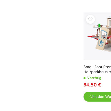
Small Foot Pr
Holzparkhaus m
Waschanlage
Vorrätig
84,50 €
In den W