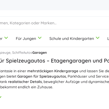
er
Für Jungen
Schule und Kindergarten
1-3 Jahre
1-3 Jahre
1-3 Jahre
Rucksäcke und Taschen
Duplo
Berufespiele
gzeuge, Schiffe
Autos
Garagen
Schulrucksäcke
Schönheitssalon
ür Spielzeugautos – Etagen­garagen und P
Kinderrucksäcke
Köche
Fantasie in einer
Rucksack-Sets
Laden spielen
mehrstöckigen Kinder­garage
und lassen Sie di
9-12 Jahre
9-12 Jahre
9-12 Jahre
Icons
gen bietet
Garagen für Spielzeugautos
, Parkhäuser und Service
Schulrucksäcke für Schüler und Studenten
Werkstatt
Dank
realistischer Details
, beweglicher Aufzüge und dynamische
Taschen
Haushalt
bekommt endlich ein Zuhause.
+
+
Mehr anzeigen
Mehr anzeigen
Disney
gen­garagen
mit 2–5 Ebenen, eine kompakte Kinder­garage fürs 
ne
Holz­garage für Kinder
punktet mit Robustheit und natürlicher 
e. Alle Modelle legen Wert auf
sichere Verarbeitung
mit abgerun
Bürobedarf
Lizenzen