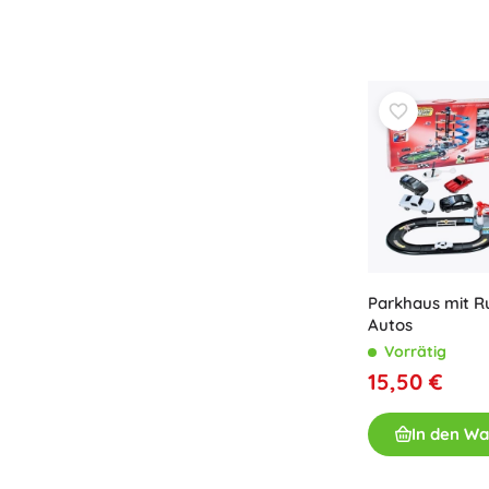
Bücher
Arbeits- und Spaßhefte
Für die Kleinsten
Buchzubehör
Postkarten
Für kleine Erzählerinnen und Erzähler
+
Mehr anzeigen
Geschenkgutscheine
Parkhaus mit R
Autos
Vorrätig
15,50 €
In den W