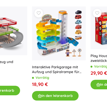
Bluey
Outdoor-Spiele
Kinderfahrzeuge
Sandspielzeug
Dots
Wasserspielzeug
Seifenblasen
+
Mehr anzeigen
DC
Kinderzimmer
Play Hous
zweistöck
zug und
Dekorationen
Kinder
Wednesday
Vorräti
Interaktive Parkgarage mit
Nachtlichter und Projektoren
Aufzug und Spiralrampe für
29,90 
Stauraum
Kinder
Vorrätig
Hüpfspielzeuge und Wippgeräte
18,90 €
In 
Die Eiskönigin
Zelte und Spielhäuser
arenkorb
+
Mehr anzeigen
In den Warenkorb