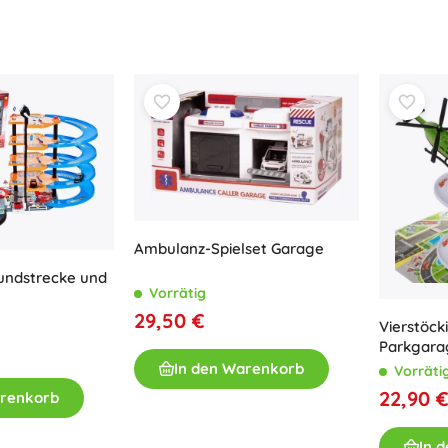
Zubehör
Batterien
Ersatzteile
Pumpen
Ambulanz-Spielset Garage
Ladenausstattung
undstrecke und
Vorrätig
29,50 €
Vierstöc
Parkgara
Lichtern
In den Warenkorb
Vorräti
22,90 
arenkorb
In 