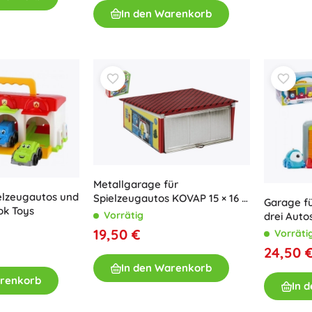
In den Warenkorb
Metallgarage für
elzeugautos und
Spielzeugautos KOVAP 15 × 16 ×
Garage fü
ok Toys
13 cm
Vorrätig
drei Auto
19,50 €
Vorräti
24,50 
In den Warenkorb
arenkorb
In 