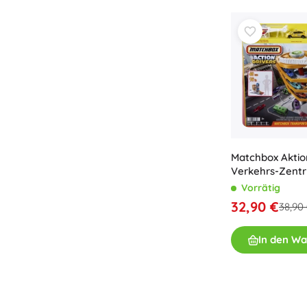
Spielzeug für die Kleinsten
Rasseln, Beißringe und Schnuller
Interaktive Spielzeuge
Steckspiele, Klopfspiele, Bausteine
Kuscheltiere und Schmusetücher
Schiebe- und Ziehspielzeug
+
Mehr anzeigen
Matchbox Aktio
Badewannenspielzeug
Verkehrs-Zent
Vorrätig
32,90 €
38,90
In den W