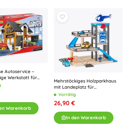
Jurassic World
Plüschtiere
Plüschfiguren aus Filmen und Märchen
Interaktive Plüschtiere
One Piece
Anhänger
Plüschtiere und Schmusetücher für die Kleinsten
+
Mehr anzeigen
Gabbys magisches Haus
Puppen und Babys
e Autoservice –
ige Werkstatt für
Puppen
Mehrstöckiges Holzparkhaus
Avatar
g
mit Landeplatz für
Zubehör für Baby-Puppen
€
Hubschrauber
Vorrätig
Babypuppen
26,90 €
Zubehör für Puppen
den Warenkorb
Stoffpuppen
In den Warenkorb
+
Mehr anzeigen