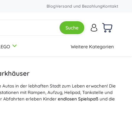
Blog
Versand und Bezahlung
Kontakt
Suche
LEGO
Weitere Kategorien
3-5 Jahre
3-5 Jahre
3-5 Jahre
Künstlerbedarf
Botanical Collection
Themen
Knete
Dinosaurier
arkhäuser
Buntstifte
Eisenbahn
e Autos in der lebhaften Stadt zum Leben erwachen! Die
Filzstifte
Einhörner
12+ Jahre
12+ Jahre
12+ Jahre
Creator 3-in-1
stationen mit Rampen, Aufzug, Helipad, Tankstelle und
Stempel
Prinzessinnen
r Abfahrten erleben Kinder
endlosen Spielspaß
und die
Schürzen und Tischdecken
Soldaten
+
+
Mehr anzeigen
Mehr anzeigen
Friends
Kinderzimmer oder ein erweitertes Parkhaus für kleine
Optik, eine
Kunststoff­garage
mit Leichtigkeit und
deten Kanten und sind für Kinder ab 3 Jahren geeignet;
Federmäppchen und Etuis
Kreative und lehrreiche Spielzeuge