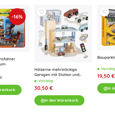
Ausstattung für Kinder
Sicherheit
-16%
Füttern und Stillen
Baden
Kinderwagen
Schlaf
+
Mehr anzeigen
Bauparkh
nsfahrer
Elektronisches Spielzeug
rum
Vorräti
Hölzerne mehrstöckige
Ferngesteuertes Spielzeug
Garagen mit Station und
19,50 €
Spielkonsolen
 €
Aufzug
Vorrätig
Drohnen
30,50 €
In 
arenkorb
Siehe
Mikroskope und Teleskope
In den Warenkorb
+
Mehr anzeigen