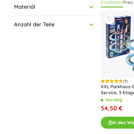
Empfohlen
Preis
viele von ihnen
Materiál
Ninjago
Ravensburger
Garage mit Was
Clementoni
Verkehrszeiche
Trefl
Sets zu erweit
Anzahl der Teile
garage für Spi
Baagl
Harry Potter
Small Foot
+
Mehr anzeigen
Minecraft
Pausenbrotdosen
Bausätze
Kunststoff-Bausätze
(1)
Holz-Bausätze
Animal Crossing
XXL Parkhaus-
Magnetische Konstruktionsspielzeuge
Geldbörsen
Service, 5 Etag
Klein + 2 Autos
Murmelbahnen
Vorrätig
Schraub-Baukästen
54,50 €
Sonic the Hedgehog
+
Mehr anzeigen
In den W
Gesellschaftsspiele und Knobelspiele