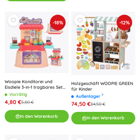
-18%
-12%
Woopie Konditorei und
Holzgeschäft WOOPIE GREEN
Eisdiele 3-in-1 tragbares Set
für Kinder
mit 25 Teilen
Vorrätig
?
Außenlager
4,80 €
5,80 €
74,50 €
84,50 €
In den Warenkorb
In den Warenkorb