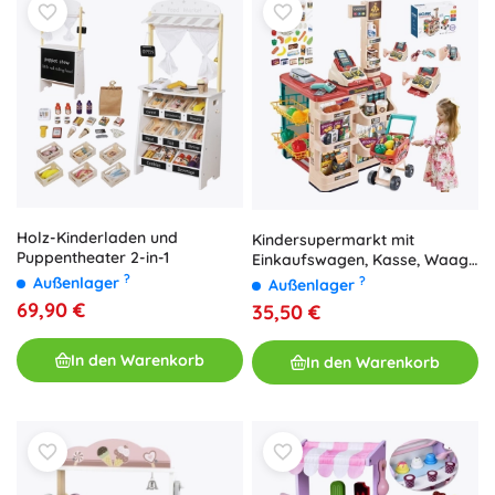
Holz-Kinderladen und
Kindersupermarkt mit
Puppentheater 2-in-1
Einkaufswagen, Kasse, Waage
und Scanner WOOPIE (48
?
Außenlager
?
Außenlager
Zubehörteile)
69,90 €
35,50 €
In den Warenkorb
In den Warenkorb