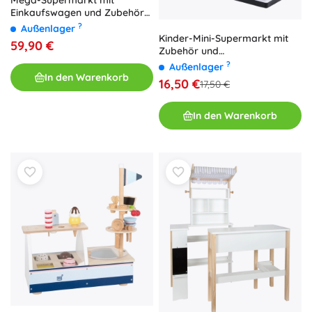
Mega-Supermarkt mit
Einkaufswagen und Zubehör
für Kinder
?
Außenlager
Kinder-Mini-Supermarkt mit
59,90 €
Zubehör und
Selbstbedienungskasse
?
Außenlager
In den Warenkorb
16,50 €
17,50 €
In den Warenkorb