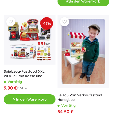
In den Warenkorb
-17%
Spielzeug-Fastfood XXL
WOOPIE mit Kasse und
Getränkeabgabe
Vorrätig
9,90 €
11,90 €
Le Toy Van Verkaufsstand
In den Warenkorb
Honeybee
Vorrätig
84,50 €