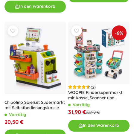
In den Warenkorb
-6%
(2)
WOOPIE Kindersupermarkt
mit Kasse, Scanner und
Chipolino Spielset Supermarkt
Einkaufswagen – 47
Vorrätig
mit Selbstbedienungskasse
Zubehörteile
31,90 €
33,90 €
Vorrätig
20,50 €
In den Warenkorb