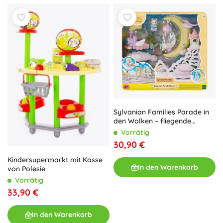
Sylvanian Families Parade in
den Wolken – fliegende
Lokomotive mit
Vorrätig
Mondplattform und Flugzeug
30,90 €
Kindersupermarkt mit Kasse
In den Warenkorb
von Polesie
Vorrätig
33,90 €
In den Warenkorb