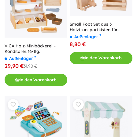
Small Foot Set aus 3
Holztransportkisten für
Lebensmittel
?
Außenlager
8,80 €
VIGA Holz-Minibäckerei –
Konditorei, 16-tlg.
?
In den Warenkorb
Außenlager
29,90 €
31,90 €
In den Warenkorb