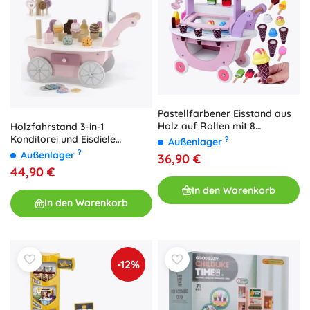
Pastellfarbener Eisstand aus
Holz auf Rollen mit 8
Holzfahrstand 3-in-1
Eissorten
Konditorei und Eisdiele
?
Außenlager
POLARB von VIGA
?
Außenlager
36,90 €
44,90 €
In den Warenkorb
In den Warenkorb
-12%