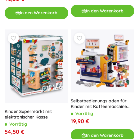
In den Warenkorb
In den Warenkorb
Selbstbedienungsladen für
Kinder mit Kaffeemaschine
Kinder Supermarkt mit
und Kühlschrank – Scanner,
Vorrätig
elektronischer Kasse
Kasse und Zubehör
19,90 €
Vorrätig
54,50 €
In den Warenkorb