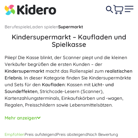
Berufespiele
Laden spielen
Supermarkt
Kindersupermarkt – Kaufladen und
Spielkasse
Piiiep! Die Kasse blinkt, der Scanner piept und die kleinen
Verkäufer begrüßen die ersten Kunden – der
Kindersupermarkt
macht das Rollenspiel zum
realistischen
Erlebnis
. In dieser Kategorie finden Sie Kindersupermärkte
und Sets für den
Kaufladen
: Kassen mit
Licht- und
Soundeffekten
, Strichcode-Lesern (Scanner),
Kartenzahlungsterminals, Einkaufskörben und -wagen,
Regalen, Preisschildern sowie Lebensmittelsätzen.
Das Spiel im Laden fördert
spielerisches Lernen
: Kinder
Mehr anzeigen
üben
Rechnen
, entwickeln
Kommunikations- und
Sozialkompetenzen
, trainieren die Feinmotorik und das
Empfohlen
Preis aufsteigend
Preis absteigend
Nach Bewertung
logische Denken. Sets für Kinder ab 3+, 4+ und 5+ reichen