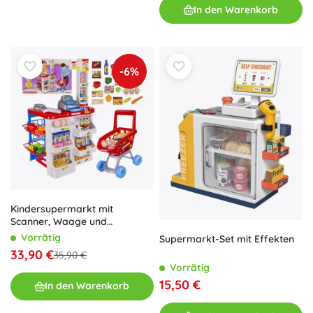
In den Warenkorb
-6%
Kindersupermarkt mit
Scanner, Waage und
Einkaufswagen
Vorrätig
Supermarkt-Set mit Effekten
33,90 €
35,90 €
Vorrätig
15,50 €
In den Warenkorb