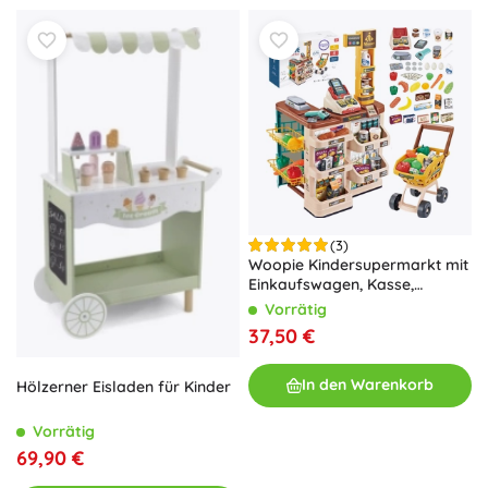
(3)
Woopie Kindersupermarkt mit
Einkaufswagen, Kasse,
Scanner und 48 Zubehörteilen
Vorrätig
37,50 €
In den Warenkorb
Hölzerner Eisladen für Kinder
Vorrätig
69,90 €