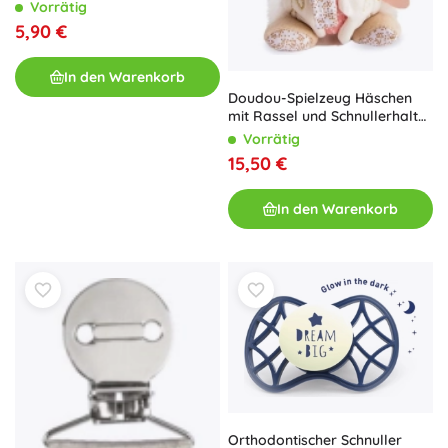
Mint 0m+
Vorrätig
5,90 €
In den Warenkorb
Doudou-Spielzeug Häschen
mit Rassel und Schnullerhalter
21 cm – Rosa
Vorrätig
15,50 €
In den Warenkorb
Orthodontischer Schnuller