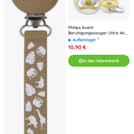
Philips Avent
Beruhigungssauger Ultra Air
neutral Apfel 0–6 M, 2 Stk.
?
Außenlager
10,90 €
In den Warenkorb