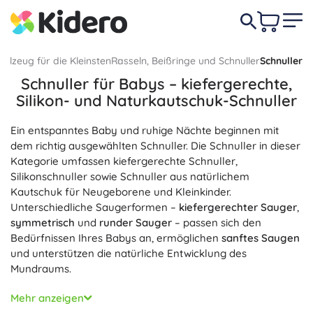
ielzeug für die Kleinsten
Rasseln, Beißringe und Schnuller
Schnuller
Schnuller für Babys – kiefergerechte,
Silikon- und Naturkautschuk-Schnuller
Ein entspanntes Baby und ruhige Nächte beginnen mit
dem richtig ausgewählten Schnuller. Die Schnuller in dieser
Kategorie umfassen kiefergerechte Schnuller,
Silikonschnuller sowie Schnuller aus natürlichem
Kautschuk für Neugeborene und Kleinkinder.
Unterschiedliche Saugerformen –
kiefergerechter Sauger
,
symmetrisch
und
runder Sauger
– passen sich den
Bedürfnissen Ihres Babys an, ermöglichen
sanftes Saugen
und unterstützen die natürliche Entwicklung des
Mundraums.
Die Materialien sind
BPA-frei
und ohne Phthalate; der
Mehr anzeigen
Silikonschnuller aus medizinischem Silikon ist robust,