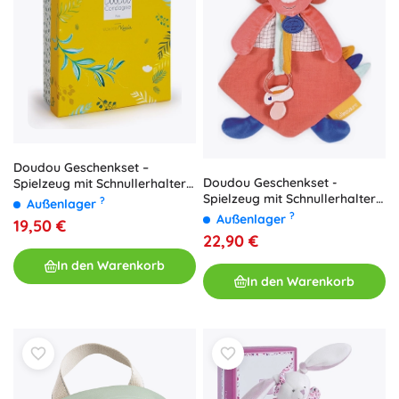
Doudou Geschenkset –
Doudou Geschenkset -
Spielzeug mit Schnullerhalter
Spielzeug mit Schnullerhalter
Koala Yoca 20 cm
?
Außenlager
rosa Dinosaurier
?
Außenlager
19,50 €
22,90 €
In den Warenkorb
In den Warenkorb