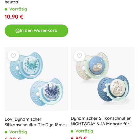
neutral
Vorrätig
10,90 €
In den Warenkorb
Dynamischer Silikonschnuller
Lovi Dynamischer
NIGHT&DAY 6–18 Monate für
Silikonschnuller Tie Dye 18m+
Jungen
2 Stk., blau
Vorrätig
Vorrätig
6,80 €