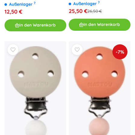
Melodien, ab 6 Monaten
?
?
Außenlager
Außenlager
25,50 €
12,50 €
26,50 €
In den Warenkorb
In den Warenkorb
-7%