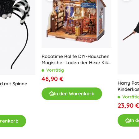
Robotime Rolife DIY-Häuschen
Magischer Laden der Hexe Kiki
mit LED
Vorrätig
46,90 €
Harry Pot
d mit Spinne
Kinderkos
In den Warenkorb
Jahre
Vorräti
23,90 
In 
arenkorb