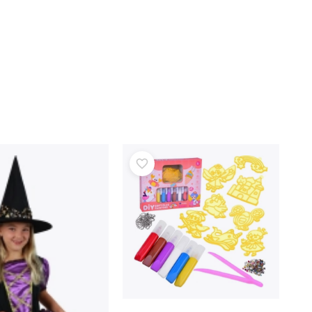
Art
Plüschtiere
Plüschfiguren aus Filmen und Märchen
Interaktive Plüschtiere
One Piece
Anhänger
Plüschtiere und Schmusetücher für die Kleinsten
+
Mehr anzeigen
Gabbys magisches Haus
Kinderzimmer
Dekorationen
Avatar
Nachtlichter und Projektoren
Stauraum
Hüpfspielzeuge und Wippgeräte
Zelte und Spielhäuser
+
Mehr anzeigen