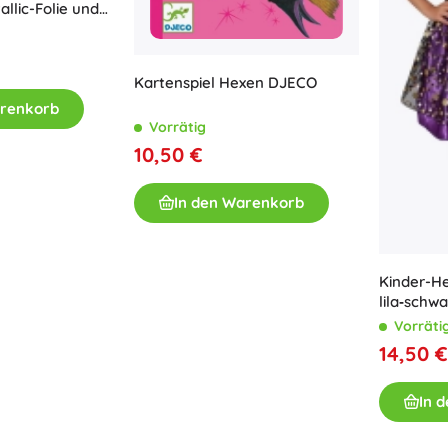
allic-Folie und
Ausstattung für Kinder
hafte
Sicherheit
Füttern und Stillen
Kartenspiel Hexen DJECO
Baden
arenkorb
Kinderwagen
Vorrätig
Schlaf
10,50 €
+
Mehr anzeigen
In den Warenkorb
Elektronisches Spielzeug
Ferngesteuertes Spielzeug
Kinder-H
lila‑schwa
Spielkonsolen
Vorräti
Drohnen
14,50 €
Mikroskope und Teleskope
Siehe
In 
+
Mehr anzeigen