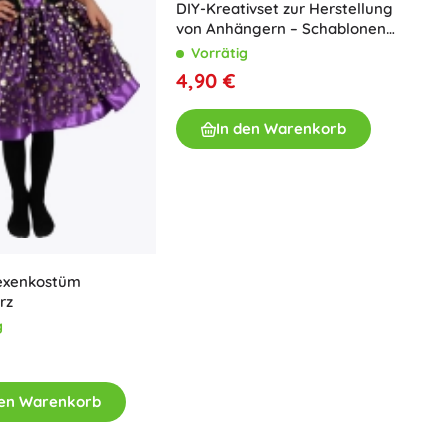
DIY-Kreativset zur Herstellung
Waffen
von Anhängern – Schablonen
Pistolen
und Farben
Vorrätig
Schwerter und Dolche
4,90 €
Wasserpistolen
Bögen
In den Warenkorb
Armbrüste
+
Mehr anzeigen
Kinderkleidung
Babybekleidung
exenkostüm
rz
T-Shirts
g
Schuhe
Sweatshirts und Pullover
Socken und Strumpfwaren
den Warenkorb
+
Mehr anzeigen