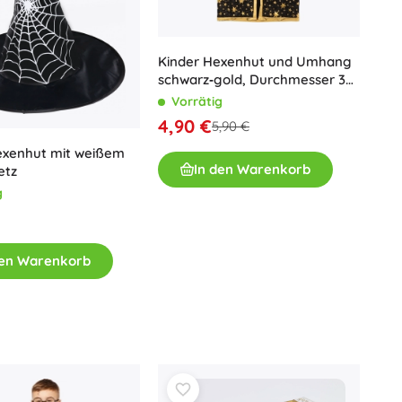
Kinder Hexenhut und Umhang
schwarz‑gold, Durchmesser 38
cm
Vorrätig
4,90 €
5,90 €
exenhut mit weißem
In den Warenkorb
etz
g
den Warenkorb