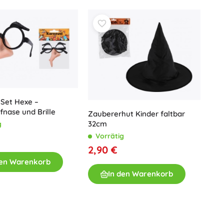
Für Mädchen
Schmuck
Handtaschen
Schmuckkästchen
-Set Hexe –
fnase und Brille
Zaubererhut Kinder faltbar
32cm
g
Vorrätig
2,90 €
den Warenkorb
In den Warenkorb