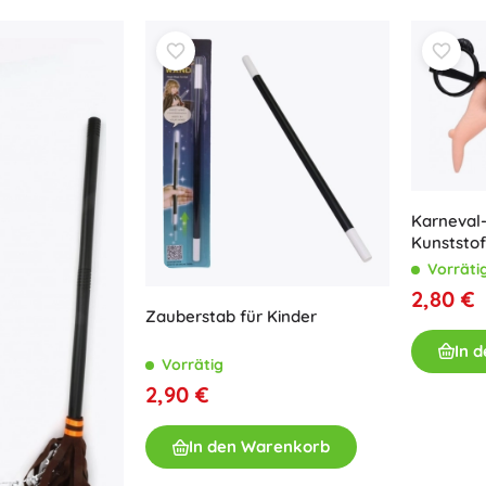
Bücher
Arbeits- und Spaßhefte
Für die Kleinsten
Buchzubehör
Postkarten
Für kleine Erzählerinnen und Erzähler
+
Mehr anzeigen
Karneval
Kunststof
Vorräti
Ladenausstattung
2,80 €
Zauberstab für Kinder
In 
Vorrätig
2,90 €
In den Warenkorb