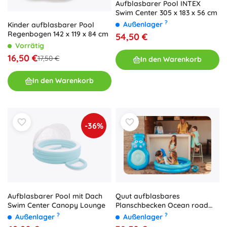
Aufblasbarer Pool INTEX
Swim Center 305 x 183 x 56 cm
?
Außenlager
Kinder aufblasbarer Pool
Regenbogen 142 x 119 x 84 cm
54,50 €
Vorrätig
16,50 €
17,50 €
In den Warenkorb
In den Warenkorb
-36%
Aufblasbarer Pool mit Dach
Quut aufblasbares
Swim Center Canopy Lounge
Planschbecken Ocean road
120 cm
?
?
Außenlager
Außenlager