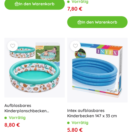
MICKEY & FRIENDS von
Vorrätig
In den Warenkorb
Bestway
7,80 €
In den Warenkorb
Aufblasbares
Intex aufblasbares
Kinderplanschbecken
Kinderbecken 147 x 33 cm
BESTWAY 102 × 25 cm, 101 l
Vorrätig
Vorrätig
8,80 €
5,80 €