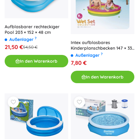
Aufblasbarer rechteckiger
Pool 203 × 152 × 48 cm
?
Außenlager
Intex aufblasbares
21,50 €
54,50 €
Kinderplanschbecken 147 × 33
cm mit drei Ringen
?
Außenlager
In den Warenkorb
7,80 €
In den Warenkorb