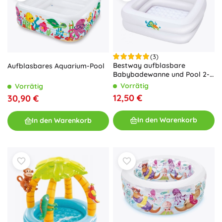
(3)
Bestway aufblasbare
Aufblasbares Aquarium-Pool
Babybadewanne und Pool 2-
in-1 BABY STEP 1-2-3 (86 × 86
Vorrätig
Vorrätig
cm)
12,50 €
30,90 €
In den Warenkorb
In den Warenkorb