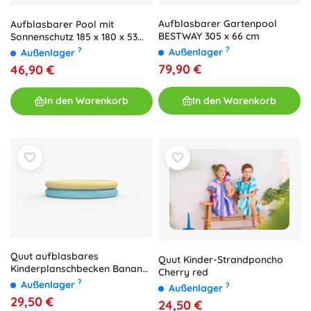
Aufblasbarer Gartenpool
Aufblasbarer Pool mit
BESTWAY 305 x 66 cm
Sonnenschutz 185 x 180 x 53
cm Bestway
?
?
Außenlager
Außenlager
79,90 €
46,90 €
In den Warenkorb
In den Warenkorb
Quut aufblasbares
Quut Kinder-Strandponcho
Kinderplanschbecken Banana
Cherry red
Blue 80 cm
?
Außenlager
?
Außenlager
29,50 €
24,50 €