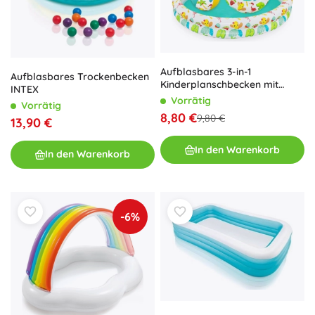
Aufblasbares 3-in-1
Aufblasbares Trockenbecken
Kinderplanschbecken mit
INTEX
Schwimmring und Ball
Vorrätig
Vorrätig
BESTWAY 122 cm
8,80 €
9,80 €
13,90 €
In den Warenkorb
In den Warenkorb
-6%