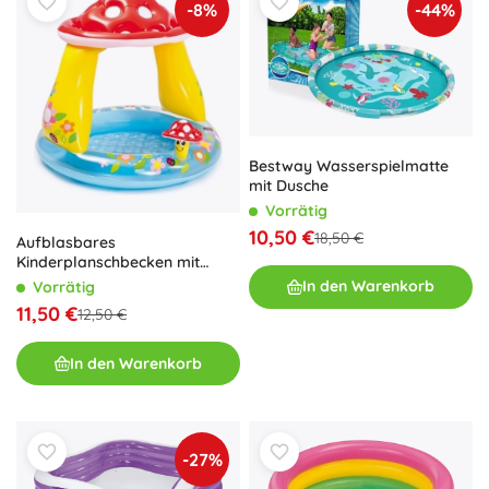
-8%
-44%
Bestway Wasserspielmatte
mit Dusche
Vorrätig
10,50 €
18,50 €
Aufblasbares
Kinderplanschbecken mit
Pilzdach
In den Warenkorb
Vorrätig
11,50 €
12,50 €
In den Warenkorb
-27%