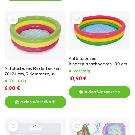
Aufblasbares
Kinderplanschbecken 100 cm
Aufblasbares Kinderbecken
mit weichem Boden
Vorrätig
70×24 cm, 3 Kammern, in
10,90 €
Schachtel 15×20×5,5 cm, 2+
Vorrätig
6,80 €
In den Warenkorb
In den Warenkorb