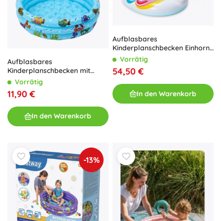
Aufblasbares
Kinderplanschbecken Einhorn
mit Sprühfunktion
Vorrätig
Aufblasbares
54,50 €
Kinderplanschbecken mit
weichem Boden KRUZZEL
Vorrätig
11,90 €
In den Warenkorb
In den Warenkorb
-13%