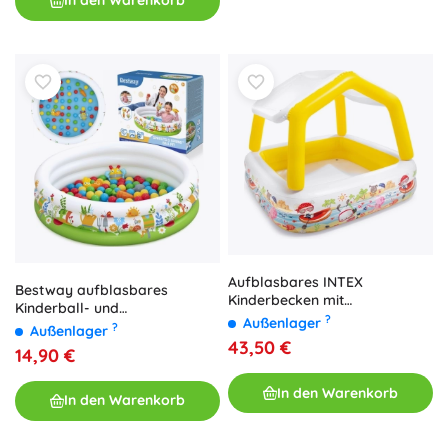
In den Warenkorb
Aufblasbares INTEX
Bestway aufblasbares
Kinderbecken mit
Kinderball- und
abnehmbarer Überdachung
?
Außenlager
Planschbecken Sprouts &
?
Außenlager
Spring 102 × 25 cm, 50 Bälle
43,50 €
14,90 €
und Spielzeug
In den Warenkorb
In den Warenkorb