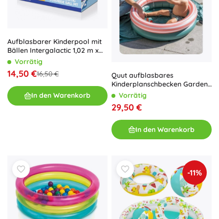
Aufblasbarer Kinderpool mit
Bällen Intergalactic 1,02 m x
25 cm
Vorrätig
14,50 €
16,50 €
Quut aufblasbares
Kinderplanschbecken Garden
Green 80 cm
In den Warenkorb
Vorrätig
29,50 €
In den Warenkorb
-11%