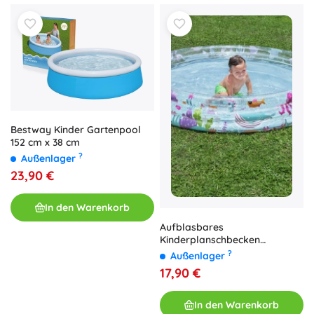
Bestway Kinder Gartenpool
152 cm x 38 cm
?
Außenlager
23,90 €
In den Warenkorb
Aufblasbares
Kinderplanschbecken
BESTWAY Deep Dive 183 × 33
?
Außenlager
cm
17,90 €
In den Warenkorb