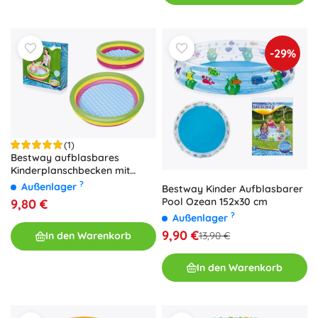
-29%
(1)
Bestway aufblasbares
Kinderplanschbecken mit
weichem Boden, 3 Ringe (102 ×
?
Außenlager
Bestway Kinder Aufblasbarer
25 cm)
Pool Ozean 152x30 cm
9,80 €
?
Außenlager
9,90 €
In den Warenkorb
13,90 €
In den Warenkorb