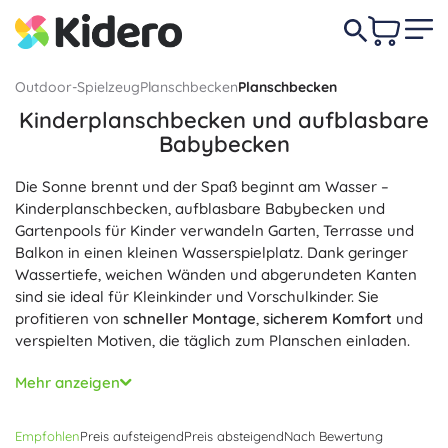
Outdoor-Spielzeug
Planschbecken
Planschbecken
Kinderplanschbecken und aufblasbare
Babybecken
Die Sonne brennt und der Spaß beginnt am Wasser –
Kinderplanschbecken, aufblasbare Babybecken und
Gartenpools für Kinder verwandeln Garten, Terrasse und
Balkon in einen kleinen Wasserspielplatz. Dank geringer
Wassertiefe, weichen Wänden und abgerundeten Kanten
sind sie ideal für Kleinkinder und Vorschulkinder. Sie
profitieren von
schneller Montage
,
sicherem Komfort
und
verspielten Motiven, die täglich zum Planschen einladen.
Jedes aufblasbare Kinderbecken aus strapazierfähigem
Mehr anzeigen
Vinyl (PVC ohne Phthalate) ist auf
lange Lebensdauer
und
einfache Pflege
ausgelegt. Praktische Ventile ermöglichen
Empfohlen
Preis aufsteigend
Preis absteigend
Nach Bewertung
schnelles Auf- und Ablassen der Luft
, ein Ablassventil