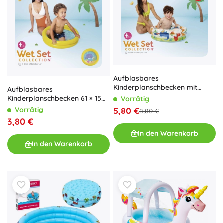
Aufblasbares
Kinderplanschbecken mit
Aufblasbares
Dinosauriern 61 × 22 cm Intex
Kinderplanschbecken 61 × 15
Vorrätig
cm Intex My First Pool
Vorrätig
5,80 €
8,80 €
3,80 €
In den Warenkorb
In den Warenkorb