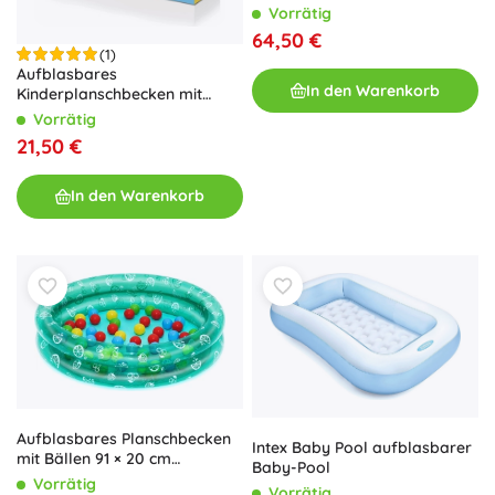
Dach Schildkrötenbucht
Vorrätig
64,50 €
(1)
Aufblasbares
In den Warenkorb
Kinderplanschbecken mit
Dusche Sharktastic
Vorrätig
21,50 €
In den Warenkorb
Aufblasbares Planschbecken
Intex Baby Pool aufblasbarer
mit Bällen 91 × 20 cm
Baby-Pool
BESTWAY + 50 Bälle – Grün
Vorrätig
Vorrätig