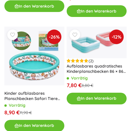
In den Warenkorb
In den Warenkorb
-26%
-12%
(2)
Aufblasbares quadratisches
Kinderplanschbecken 86 × 86
cm mit weichem Boden
Vorrätig
7,80 €
8,80 €
Kinder aufblasbares
In den Warenkorb
Planschbecken Safari Tiere
122 cm
Vorrätig
8,90 €
11,90 €
In den Warenkorb