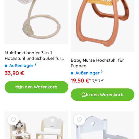
Multifunktionaler 3-in-1
Hochstuhl und Schaukel für
Baby Nurse Hochstuhl für
Puppen Verona
?
Außenlager
Puppen
33,90 €
?
Außenlager
19,50 €
20,50 €
In den Warenkorb
In den Warenkorb