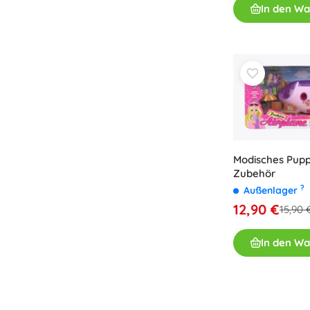
In den W
Modisches Pupp
Zubehör
?
Außenlager
12,90 €
15,90 
In den W