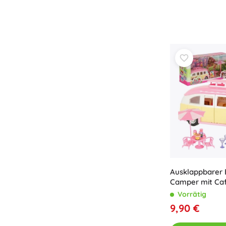
Ausklappbarer 
Camper mit Ca
Zubehör, 30 Tei
Vorrätig
9,90 €