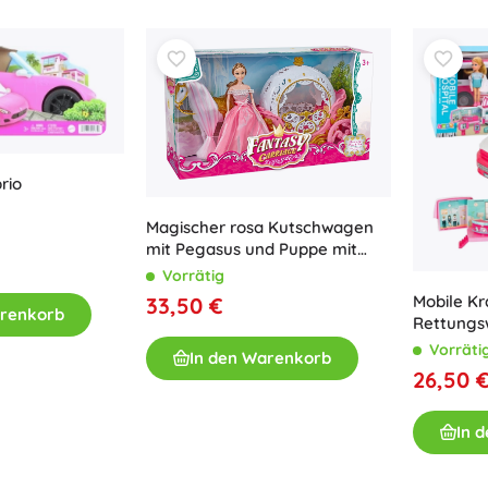
Bluey
Outdoor-Spiele
Kinderfahrzeuge
Sandspielzeug
Jurassic World
Wasserspielzeug
Seifenblasen
+
Mehr anzeigen
rio
DC
Magischer rosa Kutschwagen
mit Pegasus und Puppe mit
Puppen und Babys
Licht und Sound
Vorrätig
Puppen
Mobile Kr
33,50 €
Wednesday
arenkorb
Zubehör für Baby-Puppen
Rettungs
Babypuppen
und medi
Vorräti
In den Warenkorb
Zubehör für Puppen
26,50 
Die Eiskönigin
Stoffpuppen
+
Mehr anzeigen
In 