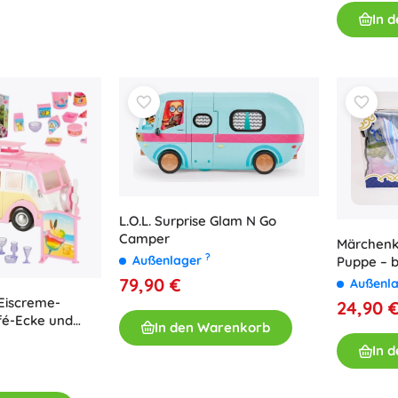
In 
L.O.L. Surprise Glam N Go
Camper
Märchenk
?
Außenlager
Puppe – b
79,90 €
Außenl
Eiscreme-
24,90 
fé-Ecke und
In den Warenkorb
le
In 