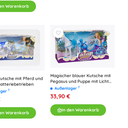
den Warenkorb
Magischer blauer Kutsche mit
utsche mit Pferd und
Pegasus und Puppe mit Licht
atteriebetrieben
und Sound
?
Außenlager
?
ager
33,90 €
€
In den Warenkorb
den Warenkorb