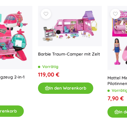
Bücher
Arbeits- und Spaßhefte
Für die Kleinsten
Buchzubehör
Postkarten
Für kleine Erzählerinnen und Erzähler
+
Mehr anzeigen
Barbie Traum-Camper mit Zelt
Vorrätig
Ladenausstattung
119,00 €
gzeug 2-in-1
Mattel Mi
Pilotinne
In den Warenkorb
Vorräti
7,90 €
arenkorb
In 