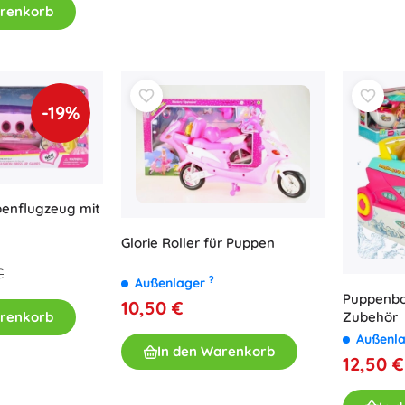
arenkorb
-19%
enflugzeug mit
Glorie Roller für Puppen
€
?
Außenlager
Puppenbo
10,50 €
Zubehör
arenkorb
Außenl
In den Warenkorb
12,50 €