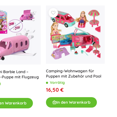
Für Mädchen
Schmuck
Handtaschen
Schmuckkästchen
Camping-Wohnwagen für
ni Barbie Land –
Puppen mit Zubehör und Pool
n-Puppe mit Flugzeug
Vorrätig
g
16,50 €
In den Warenkorb
den Warenkorb