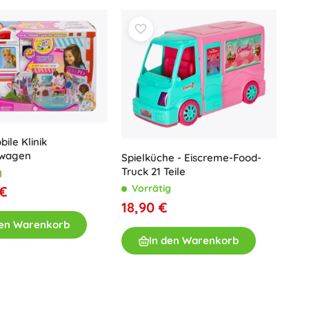
Waffen
Pistolen
Schwerter und Dolche
Wasserpistolen
Bögen
Armbrüste
+
Mehr anzeigen
ile Klinik
swagen
Spielküche - Eiscreme-Food-
Kinderkleidung
Truck 21 Teile
g
Vorrätig
 €
Babybekleidung
18,90 €
T-Shirts
den Warenkorb
Schuhe
In den Warenkorb
Sweatshirts und Pullover
Socken und Strumpfwaren
+
Mehr anzeigen