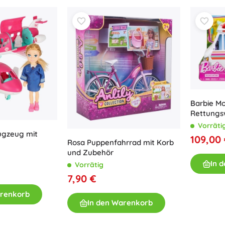
Ausstattung für Kinder
Sicherheit
Füttern und Stillen
Baden
Schlaf
Kinderwagen
+
Mehr anzeigen
Barbie Mob
Rettung
Elektronisches Spielzeug
Vorräti
ugzeug mit
109,00
Ferngesteuertes Spielzeug
Rosa Puppenfahrrad mit Korb
Spielkonsolen
und Zubehör
In 
Drohnen
Vorrätig
7,90 €
Mikroskope und Teleskope
Siehe
arenkorb
In den Warenkorb
+
Mehr anzeigen