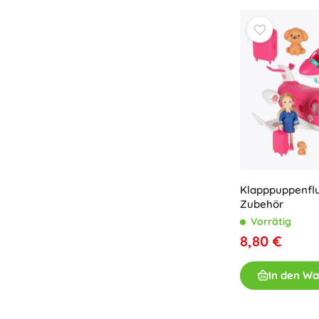
Spielzeug für die Kleinsten
Rasseln, Beißringe und Schnuller
Interaktive Spielzeuge
Steckspiele, Klopfspiele, Bausteine
Kuscheltiere und Schmusetücher
Schiebe- und Ziehspielzeug
+
Mehr anzeigen
Badewannenspielzeug
Klapppuppenfl
Zubehör
Vorrätig
8,80 €
In den W