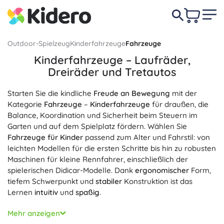
Outdoor-Spielzeug
Kinderfahrzeuge
Fahrzeuge
Kinderfahrzeuge – Laufräder,
Dreiräder und Tretautos
Starten Sie die kindliche
Freude an Bewegung
mit der
Kategorie
Fahrzeuge
–
Kinderfahrzeuge
für draußen, die
Balance, Koordination und Sicherheit beim Steuern im
Garten und auf dem Spielplatz fördern. Wählen Sie
Fahrzeuge für Kinder
passend zum Alter und Fahrstil: von
leichten Modellen für die ersten Schritte bis hin zu robusten
Maschinen für kleine Rennfahrer, einschließlich der
spielerischen Didicar-Modelle. Dank
ergonomischer
Form,
tiefem Schwerpunkt und
stabiler
Konstruktion ist das
Lernen
intuitiv
und
spaßig
.
Zu den wichtigsten Merkmalen der Fahrzeuge in dieser
Mehr anzeigen
Kategorie gehören ein
leichter Rahmen
für einfache