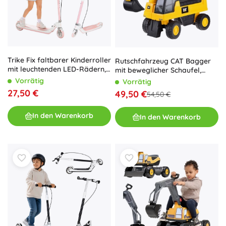
Trike Fix faltbarer Kinderroller
Rutschfahrzeug CAT Bagger
mit leuchtenden LED-Rädern,
mit beweglicher Schaufel,
rosa
Hupe und Stauraum
Vorrätig
Vorrätig
27,50 €
49,50 €
54,50 €
In den Warenkorb
In den Warenkorb