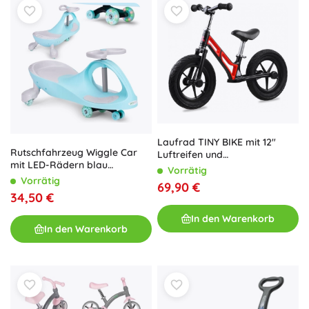
Laufrad TINY BIKE mit 12"
Rutschfahrzeug Wiggle Car
Luftreifen und
mit LED-Rädern blau
Magnesiumrahmen – Rot
Vorrätig
ECOTOYS
Vorrätig
69,90 €
34,50 €
In den Warenkorb
In den Warenkorb