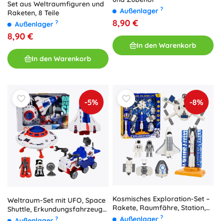
Set aus Weltraumfiguren und
?
Außenlager
Raketen, 8 Teile
8,90 €
?
Außenlager
8,90 €
In den Warenkorb
In den Warenkorb
-5%
-8%
Kosmisches Exploration-Set –
Weltraum-Set mit UFO, Space
Rakete, Raumfähre, Station,
Shuttle, Erkundungsfahrzeug
Satelliten und Astronauten mit
und Astronauten
?
Außenlager
?
Außenlager