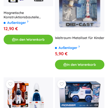
Magnetische
Konstruktionsbauteile
Raumrakete ins Weltall mit
?
Außenlager
Astronautenfigur (26 Stk.)
12,90 €
Weltraum-Metallset für Kinder
In den Warenkorb
?
Außenlager
5,90 €
In den Warenkorb