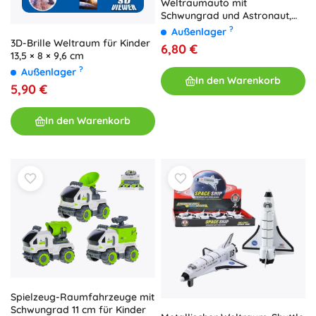
Weltraumauto mit
Schwungrad und Astronaut,
Kunststofffahrzeug 9 × 13 cm
?
Außenlager
3D-Brille Weltraum für Kinder
6,80 €
13,5 × 8 × 9,6 cm
?
Außenlager
In den Warenkorb
5,90 €
In den Warenkorb
Spielzeug-Raumfahrzeuge mit
Schwungrad 11 cm für Kinder