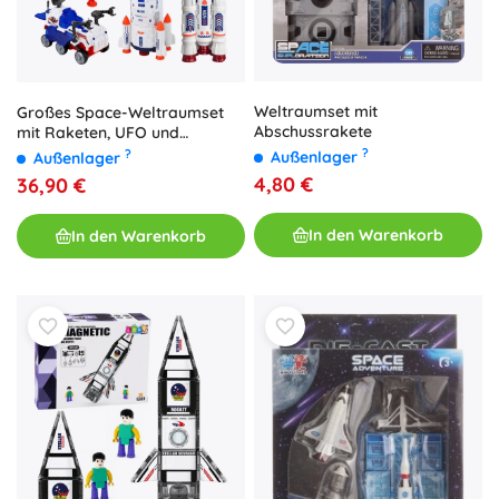
Weltraumset mit
Großes Space-Weltraumset
Abschussrakete
mit Raketen, UFO und
Mondfahrzeug (8 Teile)
?
?
Außenlager
Außenlager
4,80 €
36,90 €
In den Warenkorb
In den Warenkorb