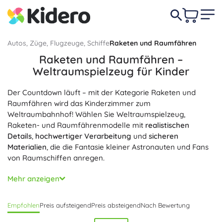
Autos, Züge, Flugzeuge, Schiffe
Raketen und Raumfähren
Raketen und Raumfähren –
Weltraumspielzeug für Kinder
Der Countdown läuft – mit der Kategorie Raketen und
Raumfähren wird das Kinderzimmer zum
Weltraumbahnhof! Wählen Sie Weltraumspielzeug,
Raketen- und Raumfährenmodelle mit
realistischen
Details
,
hochwertiger Verarbeitung
und
sicheren
Materialien
, die die Fantasie kleiner Astronauten und Fans
von Raumschiffen anregen.
Hier finden Sie Raketen mit Licht- und Soundeffekten,
Mehr anzeigen
abnehmbaren Stufen, öffnender Kabine und Startrampe
oder -turm; orbitale Raumfähren mit klappbaren Flügeln,
Empfohlen
Preis aufsteigend
Preis absteigend
Nach Bewertung
Laderaum und Mini-Rovern; sowie Bausätze für Raketen
und Raumschiffe zum schrittweisen Zusammenbau. Dank