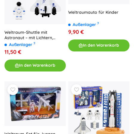
Weltraumauto für Kinder
?
Außenlager
9,90 €
Weltraum-Shuttle mit
Astronaut – mit Lichtern,
Sounds und Wassernebel
?
Außenlager
In den Warenkorb
11,50 €
In den Warenkorb
Weltraum-Set für Jungen