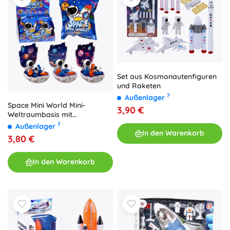
Set aus Kosmonautenfiguren
und Raketen
?
Außenlager
Space Mini World Mini-
3,90 €
Weltraumbasis mit
Astronautenfigur
?
Außenlager
In den Warenkorb
3,80 €
In den Warenkorb