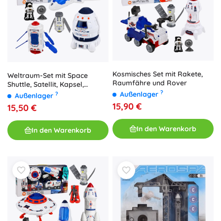
Kosmisches Set mit Rakete,
Weltraum-Set mit Space
Raumfähre und Rover
Shuttle, Satellit, Kapsel,
Kommunikationsantenne und
?
Außenlager
?
Außenlager
Astronaut
15,90 €
15,50 €
In den Warenkorb
In den Warenkorb