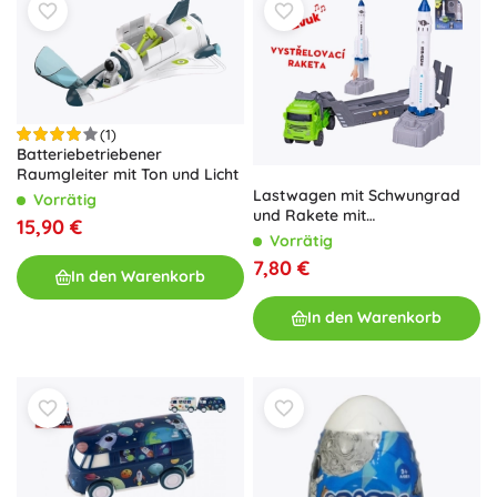
(1)
Batteriebetriebener
Raumgleiter mit Ton und Licht
Lastwagen mit Schwungrad
Vorrätig
und Rakete mit
15,90 €
Abschussvorrichtung, mit
Vorrätig
Geräuschen
7,80 €
In den Warenkorb
In den Warenkorb