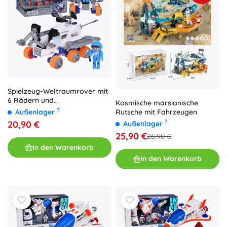
Spielzeug-Weltraumrover mit
6 Rädern und
Kosmische marsianische
Astronautenfigur
?
Rutsche mit Fahrzeugen
Außenlager
?
20,90 €
Außenlager
25,90 €
26,90 €
In den Warenkorb
In den Warenkorb