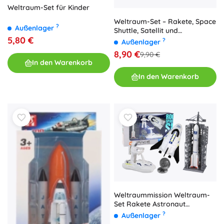
Weltraum-Set für Kinder
Weltraum-Set – Rakete, Space
?
Außenlager
Shuttle, Satellit und
5,80 €
Transportfahrzeug
?
Außenlager
8,90 €
9,90 €
In den Warenkorb
In den Warenkorb
Weltraummission Weltraum-
Set Rakete Astronaut
Raumschiff 5-tlg.
?
Außenlager