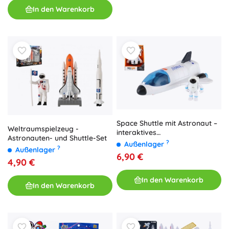
In den Warenkorb
Space Shuttle mit Astronaut –
Weltraumspielzeug -
interaktives
Astronauten- und Shuttle-Set
Weltraumspielzeug mit Licht
?
Außenlager
?
Außenlager
und Sound, 20 cm
6,90 €
4,90 €
In den Warenkorb
In den Warenkorb