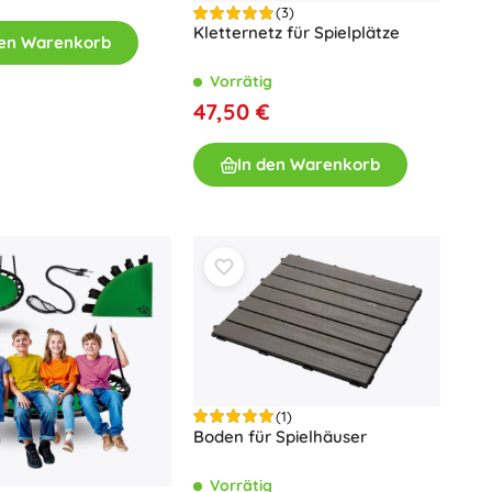
(3)
Für Mädchen
Kletternetz für Spielplätze
den Warenkorb
Schmuck
Vorrätig
Handtaschen
47,50 €
Schmuckkästchen
In den Warenkorb
(1)
Boden für Spielhäuser
Vorrätig