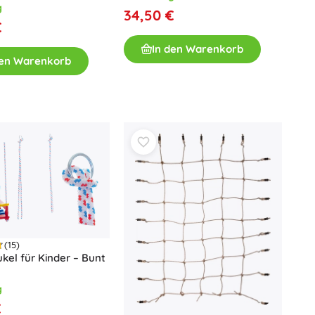
Waffen
g
34,50 €
€
Pistolen
In den Warenkorb
Schwerter und Dolche
den Warenkorb
Wasserpistolen
Bögen
Armbrüste
+
Mehr anzeigen
Kinderkleidung
Babybekleidung
T-Shirts
Sweatshirts und Pullover
(15)
Schuhe
kel für Kinder – Bunt
Socken und Strumpfwaren
+
Mehr anzeigen
g
€