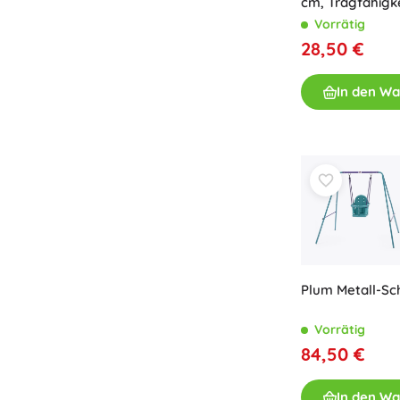
cm, Tragfähigke
Spielzeug für die Kleinsten
Vorrätig
Rasseln, Beißringe und Schnuller
28,50 €
Interaktive Spielzeuge
Steckspiele, Klopfspiele, Bausteine
In den W
Kuscheltiere und Schmusetücher
Schiebe- und Ziehspielzeug
+
Mehr anzeigen
Badewannenspielzeug
Plum Metall-Sch
Vorrätig
84,50 €
In den W