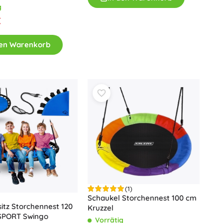
Art
g
Plüschtiere
€
Plüschfiguren aus Filmen und Märchen
Interaktive Plüschtiere
den Warenkorb
One Piece
Anhänger
Plüschtiere und Schmusetücher für die Kleinsten
+
Mehr anzeigen
Gabbys magisches Haus
Kinderzimmer
Dekorationen
Avatar
Nachtlichter und Projektoren
Stauraum
Hüpfspielzeuge und Wippgeräte
Zelte und Spielhäuser
(1)
+
Mehr anzeigen
Schaukel Storchennest 100 cm
itz Storchennest 120
Kruzzel
SPORT Swingo
Vorrätig