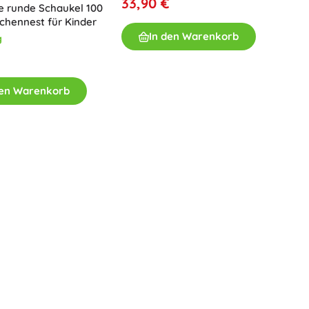
33,90 €
 runde Schaukel 100
chennest für Kinder
In den Warenkorb
g
den Warenkorb