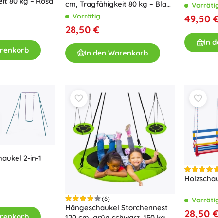
it 80 kg – Rosa
cm, Tragfähigkeit 80 kg – Blau-
Ausstattung für Kinder
Vorräti
grün
Vorrätig
49,50 
Sicherheit
28,50 €
Füttern und Stillen
In 
Baden
arenkorb
In den Warenkorb
Kinderwagen
Schlaf
+
Mehr anzeigen
Elektronisches Spielzeug
Ferngesteuertes Spielzeug
Spielkonsolen
aukel 2-in-1
Drohnen
Mikroskope und Teleskope
Holzschau
Siehe
+
Mehr anzeigen
(6)
Vorräti
Hängeschaukel Storchennest
28,50 
arenkorb
120 cm, grün‑schwarz, 150 kg