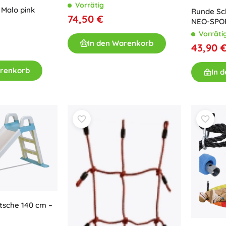
Vorrätig
 Malo pink
Runde Sc
74,50 €
NEO-SPOR
Vorräti
In den Warenkorb
43,90 
arenkorb
In 
utsche 140 cm –