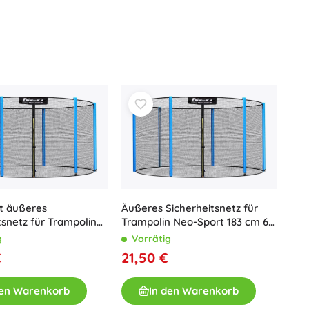
t äußeres
Äußeres Sicherheitsnetz für
tsnetz für Trampolin
Trampolin Neo-Sport 183 cm 6
m (8 ft) für 6 Pfosten
ft für 6 Stangen
g
Vorrätig
€
21,50 €
den Warenkorb
In den Warenkorb