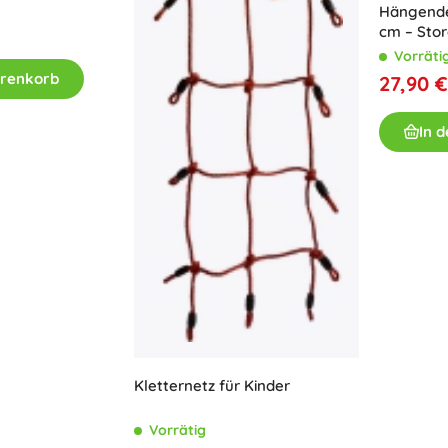
Hängende
cm – Stor
Vorräti
arenkorb
27,90 €
In 
Kletternetz für Kinder
Vorrätig