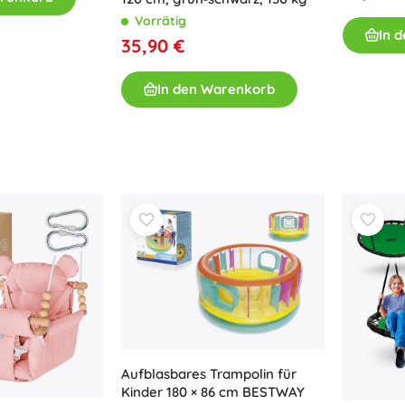
Vorrätig
Bücher
In 
35,90 €
Arbeits- und Spaßhefte
Für die Kleinsten
In den Warenkorb
Buchzubehör
Postkarten
Für kleine Erzählerinnen und Erzähler
+
Mehr anzeigen
Ladenausstattung
Aufblasbares Trampolin für
Kinder 180 × 86 cm BESTWAY