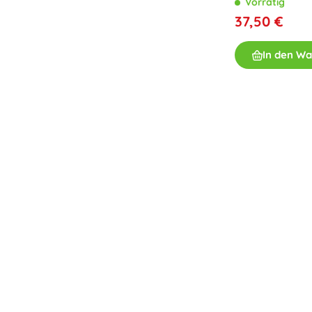
Vorrätig
37,50 €
In den W