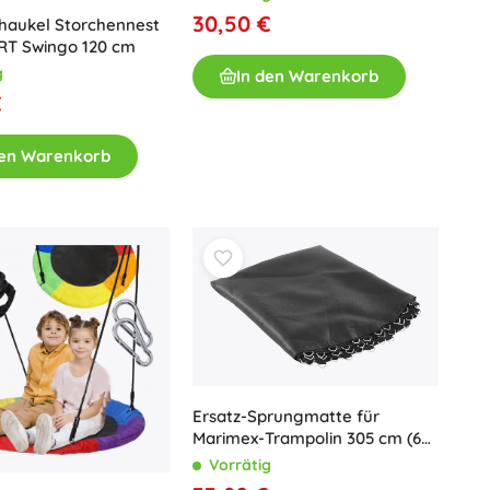
30,50 €
haukel Storchennest
T Swingo 120 cm
g
In den Warenkorb
€
den Warenkorb
Ersatz-Sprungmatte für
Marimex-Trampolin 305 cm (60
Federn, Durchmesser 264 cm)
Vorrätig