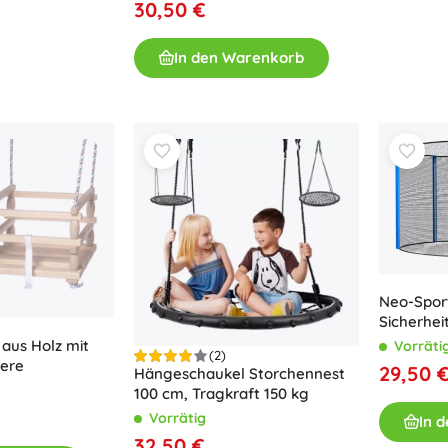
30,50 €
In den Warenkorb
Neo-Spor
Sicherhei
244–252 c
 aus Holz mit
Vorräti
(2)
iere
29,50 
Hängeschaukel Storchennest
100 cm, Tragkraft 150 kg
Vorrätig
In 
32,50 €