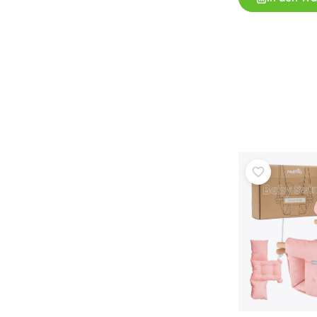
Zubehör
Batterien
Ersatzteile
Pumpen
Geschenkgutscheine