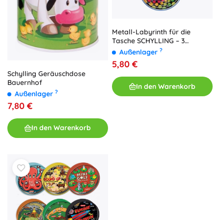
Metall-Labyrinth für die
Tasche SCHYLLING – 3
Farbvarianten
?
Außenlager
5,80 €
Schylling Geräuschdose
Bauernhof
In den Warenkorb
?
Außenlager
7,80 €
In den Warenkorb