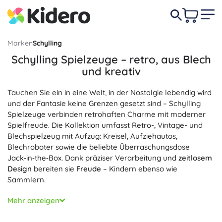
Marken
Schylling
Schylling Spielzeuge – retro, aus Blech
und kreativ
Tauchen Sie ein in eine Welt, in der Nostalgie lebendig wird
und der Fantasie keine Grenzen gesetzt sind – Schylling
Spielzeuge verbinden retrohaften Charme mit moderner
Spielfreude. Die Kollektion umfasst Retro-, Vintage- und
Blechspielzeug mit Aufzug: Kreisel, Aufziehautos,
Blechroboter sowie die beliebte Überraschungsdose
Jack‑in‑the‑Box. Dank präziser Verarbeitung und
zeitlosem
Design
bereiten sie
Freude
– Kindern ebenso wie
Sammlern.
Schylling legt Wert auf
Qualität
und
sichere
Materialien:
Mehr anzeigen
glatte Kanten, robustes Blech und ungiftige Farben. Die
Spielzeuge fördern Feinmotorik, Koordination und