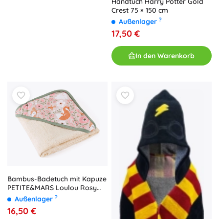
Handtuch Harry Potter Gold
Crest 75 × 150 cm
?
Außenlager
17,50 €
In den Warenkorb
Bambus-Badetuch mit Kapuze
PETITE&MARS Loulou Rosy
Wilderness 100 × 100 cm
?
Außenlager
16,50 €