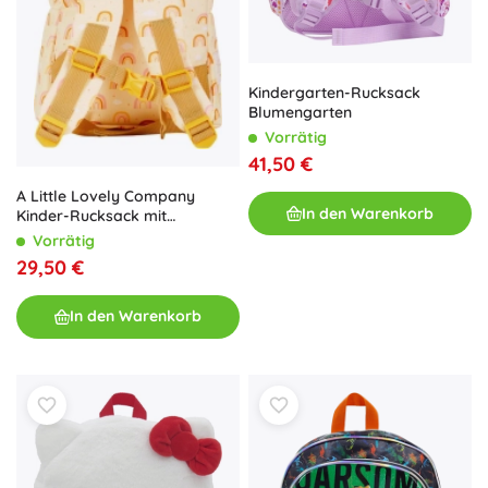
Kindergarten-Rucksack
Blumengarten
Vorrätig
41,50 €
A Little Lovely Company
In den Warenkorb
Kinder-Rucksack mit
Regenbogenmotiv, 7 l
Vorrätig
29,50 €
In den Warenkorb