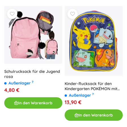
Schulrucksack für die Jugend
rosa
?
Außenlager
Kinder-Rucksack für den
Kindergarten POKÉMON mit
4,80 €
Pikachu und Freunden
?
Außenlager
13,90 €
In den Warenkorb
In den Warenkorb