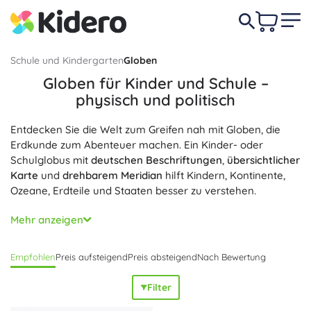
Schule und Kindergarten
Globen
Globen für Kinder und Schule –
physisch und politisch
Entdecken Sie die Welt zum Greifen nah mit Globen, die
Erdkunde zum Abenteuer machen. Ein Kinder- oder
Schulglobus mit
deutschen Beschriftungen
,
übersichtlicher
Karte
und
drehbarem Meridian
hilft Kindern, Kontinente,
Ozeane, Erdteile und Staaten besser zu verstehen.
Wählen Sie den passenden Typ: physischer Globus für das
Mehr anzeigen
Relief der Erdoberfläche, politischer Globus für Staaten
und Städte oder ein kombinierter physisch-politischer
Empfohlen
Preis aufsteigend
Preis absteigend
Nach Bewertung
Globus. Es gibt Varianten mit
LED-Beleuchtung
, reliefierter
3D-Oberfläche, verschiedenen Durchmessern (von 15 bis
Filter
30 cm), Metallmeridian sowie Holz- oder Kunststoffsockel.
Dank
aktueller Kartografie
und
hochwertiger