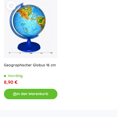
Verarbeitung
ist die Weltkarte leicht lesbar. Ein Globus ist
eine
nützliche didaktische Lernhilfe
für Schule und
Zuhause – er unterstützt die Kartenorientierung und erklärt
Äquator, Meridiane, Breitenkreise und Zeitzonen. Er passt
ins Kinderzimmer, Klassenzimmer oder Arbeitszimmer und
ist ein
tolles Geschenk
für kleine und große Entdecker.
Wählen Sie einen Globus mit
präzisen Beschriftungen
und
spaßigem Lernen
, der zur Entdeckung der Welt motiviert.
Geographischer Globus 16 cm
Vorrätig
8,90 €
In den Warenkorb