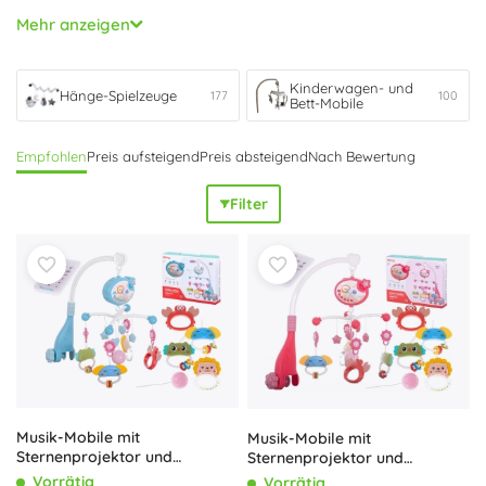
Praktische Befestigungen mit universellen Clips, Bändern
Mehr anzeigen
und Klettverschluss sorgen für eine
einfache Montage
ganz ohne Werkzeug an den meisten Bettchen,
Kinderwagen und Autokindersitzen. Leichte Konstruktion,
Kinderwagen- und
Hänge-Spielzeuge
177
100
Bett-Mobile
sichere
und
unbedenkliche
Materialien, abgerundete
Formen und abnehmbare Spielzeuge sind für die
Verwendung
ab der Geburt
konzipiert. Weiche Textilien sind
Empfohlen
Preis aufsteigend
Preis absteigend
Nach Bewertung
angenehm anzufassen
, leicht zu reinigen; ausgewählte
Filter
Modelle sind BPA- und phthalatfrei und bieten einen
leisen
Betrieb
, Lautstärkeregelung oder Melodieauswahl für ein
ruhiges Einschlafritual
. Suchen Sie visuelle Stimulation für
unterwegs und für die Spielecke? Für mobile Unterhaltung
wählen Sie
Hängespielzeuge
mit Clips für den
Kinderwagenbügel, Rasseln und Spiegeln. Für feste
Schlafrituale eignen sich
Spieluhren
über dem Bettchen
mit sanften Melodien, die Ihr Baby vor dem Einschlafen
beruhigen
und
beschäftigen
. Spieluhren und Spielzeuge
fürs Bettchen und den Kinderwagen lassen sich leicht mit
Musik-Mobile mit
Musik-Mobile mit
Interieur, Motiven und Farben abstimmen, sodass sie eine
Sternenprojektor und
Sternenprojektor und
harmonische Entwicklung
fördern.
Fernbedienung für das
Fernbedienung für das
Vorrätig
Vorrätig