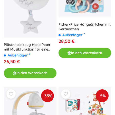
Fisher-Price Hängeäffchen mit
Geräuschen
?
Außenlager
28,50 €
Plüschspielzeug Hase Peter
mit Musikfunktion für eine
In den Warenkorb
gute Nacht
?
Außenlager
26,50 €
In den Warenkorb
-35%
-5%