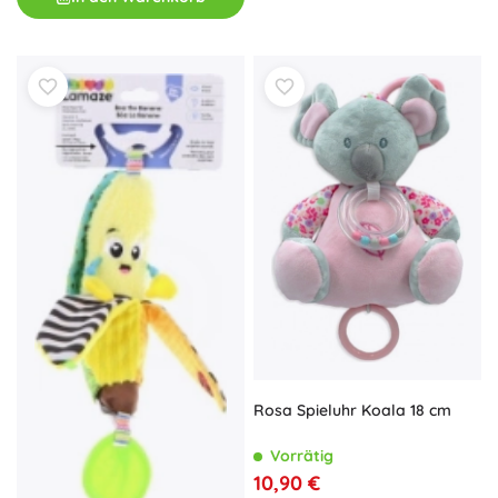
Rosa Spieluhr Koala 18 cm
Vorrätig
10,90 €