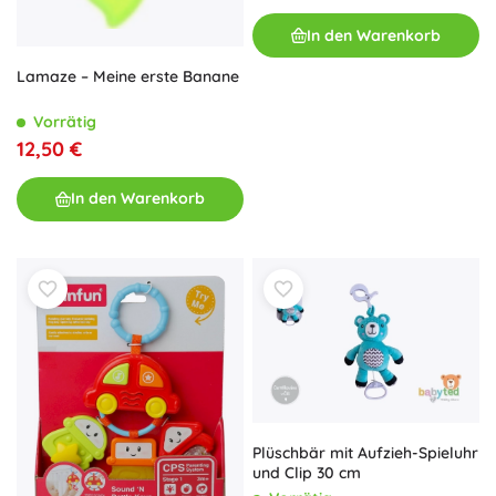
In den Warenkorb
Lamaze – Meine erste Banane
Vorrätig
12,50 €
In den Warenkorb
Plüschbär mit Aufzieh-Spieluhr
und Clip 30 cm