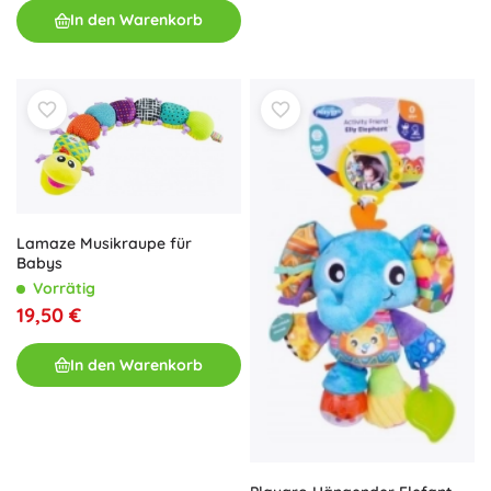
In den Warenkorb
Lamaze Musikraupe für
Babys
Vorrätig
19,50 €
In den Warenkorb