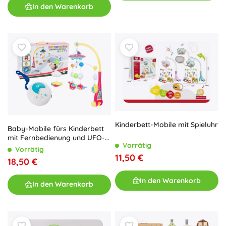
In den Warenkorb
Kinderbett-Mobile mit Spieluhr
Baby-Mobile fürs Kinderbett
mit Fernbedienung und UFO-
Vorrätig
Projektor
Vorrätig
11,50 €
18,50 €
In den Warenkorb
In den Warenkorb