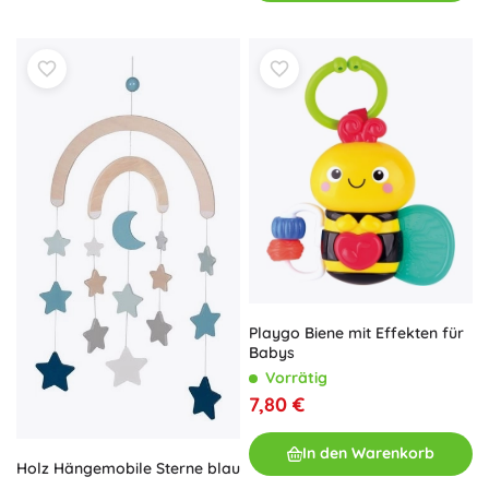
Playgo Biene mit Effekten für
Babys
Vorrätig
7,80 €
In den Warenkorb
Holz Hängemobile Sterne blau