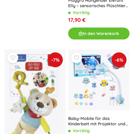
Playgro Hängender Elefant
Elly – sensorisches Plüschtier
mit Beißring
Vorrätig
17,90 €
In den Warenkorb
-7%
-6%
Baby-Mobile für das
Kinderbett mit Projektor und
Fernbedienung – rosa
Vorrätig