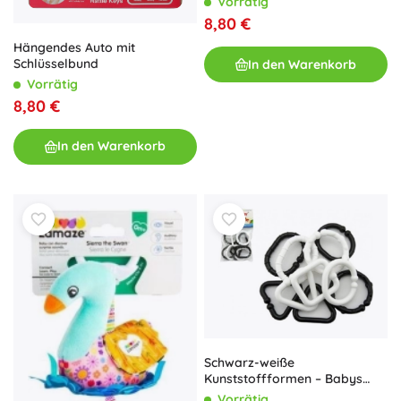
Vorrätig
8,80 €
Hängendes Auto mit
Schlüsselbund
In den Warenkorb
Vorrätig
8,80 €
In den Warenkorb
Schwarz-weiße
Kunststoffformen – Babys
Kettenelemente, 10 Stk.
Vorrätig