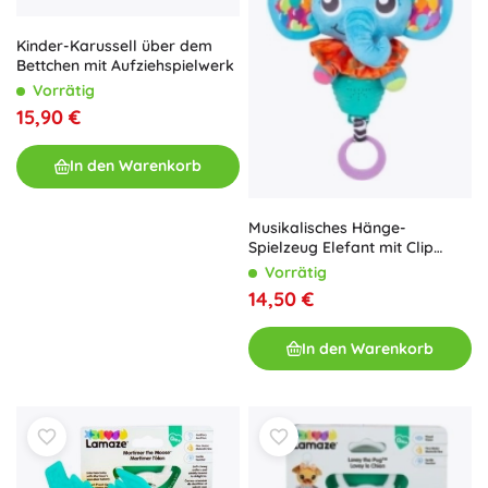
Kinder-Karussell über dem
Bettchen mit Aufziehspielwerk
Vorrätig
15,90 €
In den Warenkorb
Musikalisches Hänge-
Spielzeug Elefant mit Clip
PLAYGRO
Vorrätig
14,50 €
In den Warenkorb