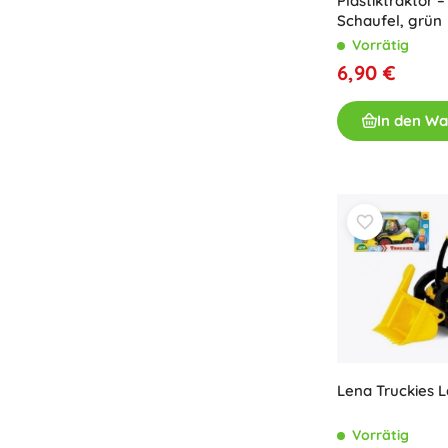
Plastiktraktor 
Schaufel, grün
Vorrätig
6,90 €
In den W
Lena Truckies L
Vorrätig