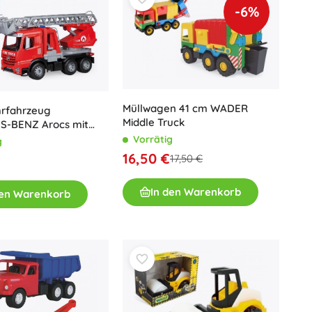
-6%
Für Mädchen
Schmuck
Handtaschen
Schmuckkästchen
Müllwagen 41 cm WADER
rfahrzeug
Middle Truck
-BENZ Arocs mit
d Wasserwerfer
Vorrätig
g
16,50 €
17,50 €
€
In den Warenkorb
den Warenkorb