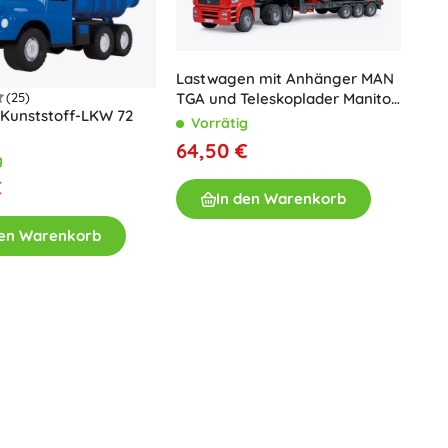
Art
Plüschtiere
Plüschfiguren aus Filmen und Märchen
Lastwagen mit Anhänger MAN
Interaktive Plüschtiere
(25)
TGA und Teleskoplader Manitou
One Piece
Anhänger
 Kunststoff-LKW 72
1:16
Vorrätig
u
Plüschtiere und Schmusetücher für die Kleinsten
64,50 €
g
+
Mehr anzeigen
€
Gabbys magisches Haus
In den Warenkorb
Kinderzimmer
den Warenkorb
Dekorationen
Avatar
Nachtlichter und Projektoren
Stauraum
Hüpfspielzeuge und Wippgeräte
Zelte und Spielhäuser
+
Mehr anzeigen