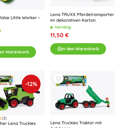
Lena TRUXX Pferdetransporter
alze Little Worker –
im dekorativen Karton
Vorrätig
g
11,50 €
In den Warenkorb
den Warenkorb
-12%
(2)
Lena Truckies Traktor mit
her Lena Truckies