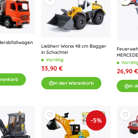
Bücher
Arbeits- und Spaßhefte
Für die Kleinsten
Buchzubehör
Postkarten
derabfallwagen
Liebherr Worxx 48 cm Bagger
Feuerweh
Für kleine Erzählerinnen und Erzähler
in Schachtel
MERCEDES
+
Mehr anzeigen
Vorrätig
Leiter un
Vorräti
33,90 €
26,90 
Ladenausstattung
arenkorb
In den Warenkorb
In 
-5%