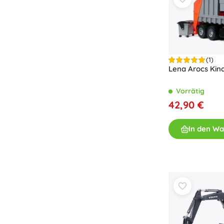
Zubehör
Batterien
Ersatzteile
Pumpen
(1)
Lena Arocs Kin
Vorrätig
42,90 €
Geschenkgutscheine
In den W