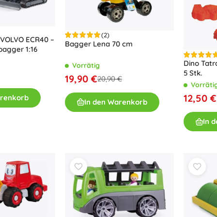
(2)
 VOLVO ECR40 –
Bagger Lena 70 cm
agger 1:16
Dino Tatr
Vorrätig
5 Stk.
19,90 €
20,90 €
Vorräti
12,50 €
arenkorb
In den Warenkorb
In 