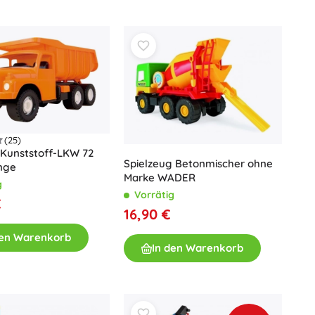
Waffen
Pistolen
Schwerter und Dolche
Wasserpistolen
Bögen
Armbrüste
+
Mehr anzeigen
(25)
 Kunststoff-LKW 72
Spielzeug Betonmischer ohne
nge
Kinderkleidung
Marke WADER
g
Babybekleidung
Vorrätig
€
T-Shirts
16,90 €
Schuhe
den Warenkorb
In den Warenkorb
Sweatshirts und Pullover
Socken und Strumpfwaren
+
Mehr anzeigen