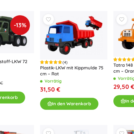
Ausstattung für Kinder
Sicherheit
Füttern und Stillen
-13%
Baden
Schlaf
Kinderwagen
+
Mehr anzeigen
tstoff-LKW 72
(4)
Tatra 148
Plastik-LKW mit Kippmulde 75
cm – Ora
Elektronisches Spielzeug
cm – Rot
Vorräti
Vorrätig
Ferngesteuertes Spielzeug
 €
29,50 
31,50 €
Spielkonsolen
arenkorb
Drohnen
In 
In den Warenkorb
Mikroskope und Teleskope
Siehe
+
Mehr anzeigen