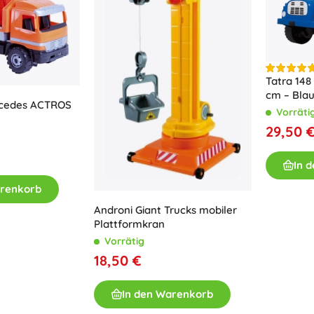
Bluey
Outdoor-Spiele
Kinderfahrzeuge
Sandspielzeug
Jurassic World
Wasserspielzeug
Tatra 148
cm – Bla
Seifenblasen
cedes ACTROS
Vorräti
+
Mehr anzeigen
29,50 
DC
Puppen und Babys
In 
Puppen
arenkorb
Wednesday
Zubehör für Baby-Puppen
Androni Giant Trucks mobiler
Babypuppen
Plattformkran
Zubehör für Puppen
Vorrätig
Die Eiskönigin
Stoffpuppen
18,50 €
+
Mehr anzeigen
In den Warenkorb