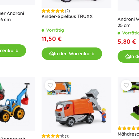
(2)
ger Androni
Kinder-Spielbus TRUXX
Androni W
36 cm
25 cm
Vorrätig
Vorräti
11,50 €
5,80 €
arenkorb
In den Warenkorb
In 
Mähdresc
(1)