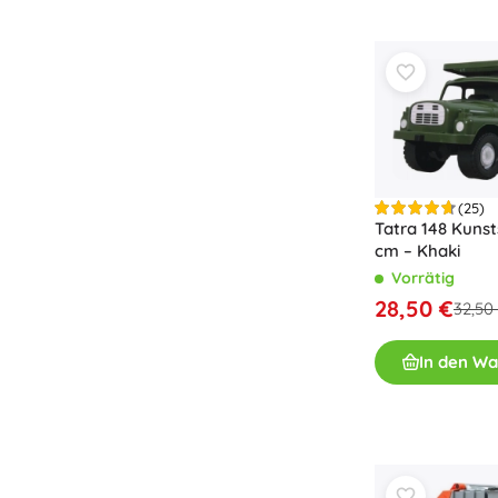
Spielzeug für die Kleinsten
Rasseln, Beißringe und Schnuller
Interaktive Spielzeuge
Steckspiele, Klopfspiele, Bausteine
Kuscheltiere und Schmusetücher
Schiebe- und Ziehspielzeug
+
Mehr anzeigen
(25)
Tatra 148 Kuns
cm – Khaki
Badewannenspielzeug
Vorrätig
28,50 €
32,50
In den W