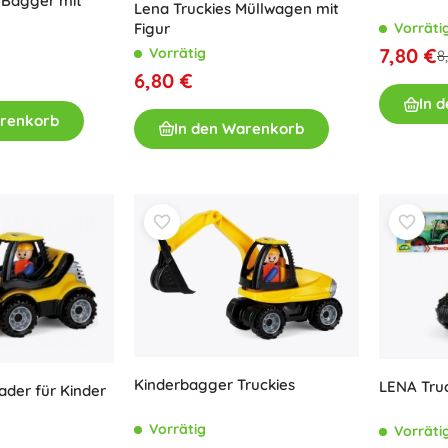
– Bagger mit
Lena Truckies Müllwagen mit
Figur
Vorräti
7,80 €
Vorrätig
8
6,80 €
In 
arenkorb
In den Warenkorb
Kinderbagger Truckies
LENA Truc
ader für Kinder
Vorrätig
Vorräti