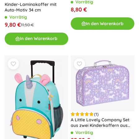
Vorrätig
Kinder-Laminokoffer mit
8,80 €
Auto-Motiv 34 cm
Vorrätig
In den Warenkorb
9,80 €
11,50 €
In den Warenkorb
(1)
A Little Lovely Company Set
aus zwei Kinderkoffern aus
Karton mit Waldtier-Motiv –
Vorrätig
Einhörner