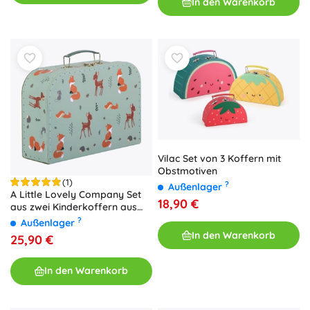
In den Warenkorb
Vilac Set von 3 Koffern mit
Obstmotiven
(1)
?
Außenlager
A Little Lovely Company Set
18,90 €
aus zwei Kinderkoffern aus
Karton mit Waldtier-Motiv –
?
Außenlager
Freunde
In den Warenkorb
25,90 €
In den Warenkorb