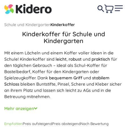
Schule und Kindergarten
Kinderkoffer
Kinderkoffer für Schule und
Kindergarten
Mit einem Lächeln und einem Koffer voller Ideen in die
Schule! Kinderkoffer sind
leicht
,
robust
und
praktisch
für
den täglichen Gebrauch – ideal als Schul-Koffer für
Bastelbedarf, Koffer für den Kindergarten oder
Spielzeugkoffer. Dank
bequemem Griff
und
stabilem
Schloss
bleiben Buntstifte, Pinsel, Schere und Kleber sicher
an ihrem Platz und lassen sich leicht zu AGs und in die
Betreuung mitnehmen.
Wählen Sie aus Koffern aus Kunststoff, Karton oder Holz in
Mehr anzeigen
A4-Größe und kleiner.
Abgerundete Kanten
,
sichere
Materialien
und
einfache Reinigung
überzeugen Kinder
Empfohlen
Preis aufsteigend
Preis absteigend
Nach Bewertung
und Eltern gleichermaßen. Fröhliche Motive mit Tieren,