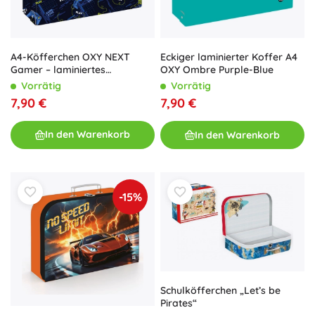
A4-Köfferchen OXY NEXT
Eckiger laminiert‎er Koffer A4
Gamer – laminiertes
OXY Ombre Purple-Blue
Kinderköfferchen mit Griff
Vorrätig
Vorrätig
7,90 €
7,90 €
In den Warenkorb
In den Warenkorb
-15%
Schulköfferchen „Let’s be
Pirates“