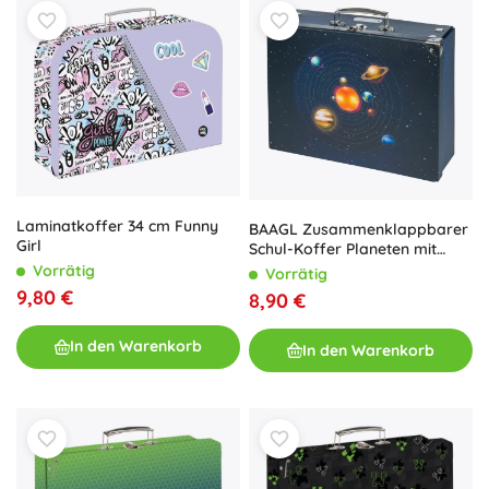
Laminatkoffer 34 cm Funny
BAAGL Zusammenklappbarer
Girl
Schul-Koffer Planeten mit
Beschlägen
Vorrätig
Vorrätig
9,80 €
8,90 €
In den Warenkorb
In den Warenkorb