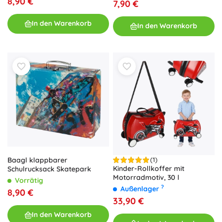
8,90 €
7,90 €
In den Warenkorb
In den Warenkorb
Baagl klappbarer
(1)
Kinder-Rollkoffer mit
Schulrucksack Skatepark
Motorradmotiv, 30 l
Vorrätig
?
Außenlager
8,90 €
33,90 €
In den Warenkorb