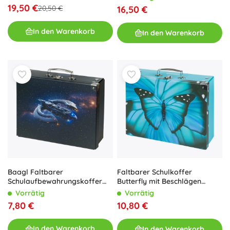
19,50 €
16,50 €
20,50 €
In den Warenkorb
In den Warenkorb
Baagl Faltbarer
Faltbarer Schulkoffer
Schulaufbewahrungskoffer
Butterfly mit Beschlägen
Raumschiff
BAAGL
Vorrätig
Vorrätig
7,80 €
10,80 €
In den Warenkorb
In den Warenkorb