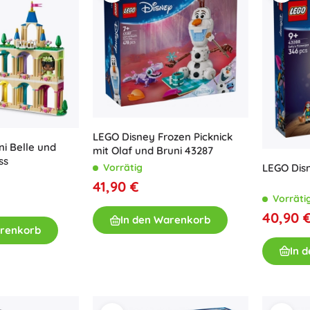
LEGO Disney Frozen Picknick
i Belle und
mit Olaf und Bruni 43287
ss
LEGO Dis
Vorrätig
41,90 €
Vorräti
40,90 
In den Warenkorb
arenkorb
In 