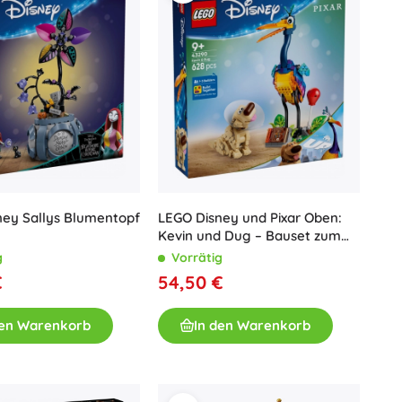
ney Sallys Blumentopf
LEGO Disney und Pixar Oben:
Kevin und Dug – Bauset zum
Ausstellen und Spielen
g
Vorrätig
€
54,50 €
den Warenkorb
In den Warenkorb