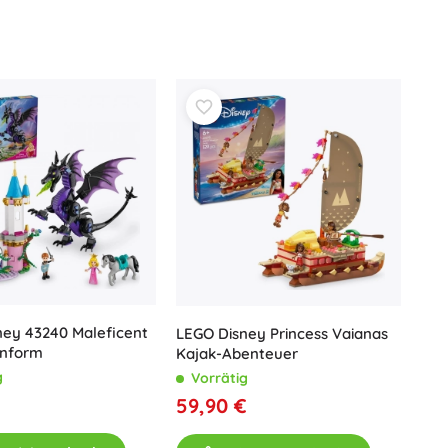
Waffen
Pistolen
Schwerter und Dolche
Wasserpistolen
Bögen
Armbrüste
+
Mehr anzeigen
Kinderkleidung
Babybekleidung
T-Shirts
Schuhe
ney 43240 Maleficent
LEGO Disney Princess Vaianas
enform
Kajak-Abenteuer
Sweatshirts und Pullover
g
Vorrätig
Socken und Strumpfwaren
€
59,90 €
+
Mehr anzeigen