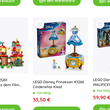
In den Warenkorb
arenkorb
In 
Bücher
Arbeits- und Spaßhefte
Für die Kleinsten
Buchzubehör
Postkarten
Für kleine Erzählerinnen und Erzähler
+
Mehr anzeigen
Ladenausstattung
LEGO Disn
3261
LEGO Disney Prinzessin 43266
MALIFICE
us dem Film
Cinderellas Kleid
MON
Vorräti
Vorrätig
59,90 
33,50 €
In 
arenkorb