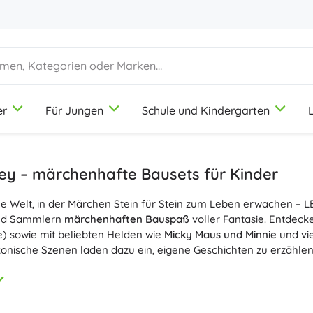
er
Für Jungen
Schule und Kindergarten
1-3 Jahre
1-3 Jahre
1-3 Jahre
Künstlerbedarf
Duplo
Berufespiele
Knete
Schönheitssalon
ey – märchenhafte Bausets für Kinder
Buntstifte
Köche
ne Welt, in der Märchen Stein für Stein zum Leben erwachen – L
Filzstifte
Laden spielen
9-12 Jahre
9-12 Jahre
9-12 Jahre
Icons
nd Sammlern
märchenhaften Bauspaß
voller Fantasie. Entdeck
Stempel
Werkstatt
le) sowie mit beliebten Helden wie
Micky Maus und Minnie
und vie
Schürzen und Tischdecken
Haushalt
onische Szenen laden dazu ein, eigene Geschichten zu erzählen 
+
+
Mehr anzeigen
Mehr anzeigen
Disney
ney Set enthält
Disney Minifiguren
, thematische Elemente und
nmotorik, Geduld und Vorstellungskraft, während die Verbindun
O Steine sind mit anderen LEGO Reihen kompatibel, sodass sich 
Trinkflaschen
Lizenzen