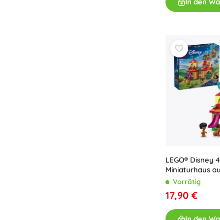
In den W
Zubehör
Batterien
Ersatzteile
Pumpen
Geschenkgutscheine
LEGO® Disney 4
Miniaturhaus a
Encanto
Vorrätig
17,90 €
In den W