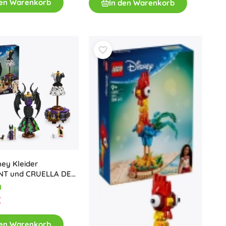
den Warenkorb
In den Warenkorb
Für Mädchen
Schmuck
Handtaschen
Schmuckkästchen
ey Kleider
NT und CRUELLA DE
g
€
den Warenkorb