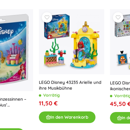
Bluey
Outdoor-Spiele
Kinderfahrzeuge
Sandspielzeug
Jurassic World
Wasserspielzeug
Seifenblasen
+
Mehr anzeigen
DC
Puppen und Babys
Puppen
Wednesday
LEGO Disney 43235 Arielle und
LEGO Disn
Zubehör für Baby-Puppen
ihre Musikbühne
ikonische
Babypuppen
Wandcoll
Vorrätig
Vorräti
Zubehör für Puppen
inzessinnen –
11,50 €
45,50 
ius’
Die Eiskönigin
Stoffpuppen
nz
+
Mehr anzeigen
In den Warenkorb
In 