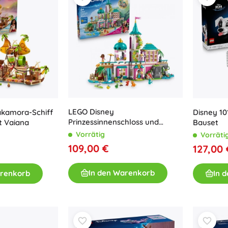
LEGO Disney
akamora-Schiff
Disney 10
Prinzessinnenschloss und
t Vaiana
Bauset
königliche Tiere
Vorrätig
Vorräti
109,00 €
127,00 
In den Warenkorb
arenkorb
In 