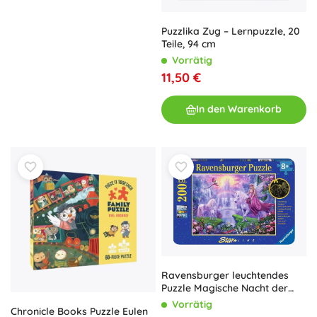
Puzzlika Zug – Lernpuzzle, 20
Teile, 94 cm
Vorrätig
11,50 €
In den Warenkorb
Ravensburger leuchtendes
Puzzle Magische Nacht der
Einhörner XXL 200 Teile
Vorrätig
Chronicle Books Puzzle Eulen