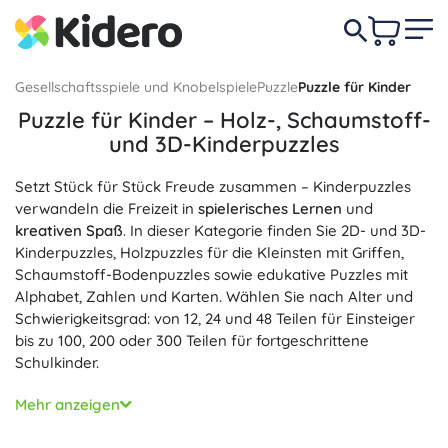
Gesellschaftsspiele und Knobelspiele
Puzzle
Puzzle für Kinder
Puzzle für Kinder – Holz-, Schaumstoff-
und 3D-Kinderpuzzles
Setzt Stück für Stück Freude zusammen – Kinderpuzzles
verwandeln die Freizeit in
spielerisches Lernen
und
kreativen Spaß
. In dieser Kategorie finden Sie 2D- und 3D-
Kinderpuzzles, Holzpuzzles für die Kleinsten mit Griffen,
Schaumstoff-Bodenpuzzles sowie edukative Puzzles mit
Alphabet, Zahlen und Karten. Wählen Sie nach Alter und
Schwierigkeitsgrad: von 12, 24 und 48 Teilen für Einsteiger
bis zu 100, 200 oder 300 Teilen für fortgeschrittene
Schulkinder.
Kinderpuzzles fördern auf natürliche Weise die
Mehr anzeigen
Feinmotorik
, logisches Denken, Konzentration und Geduld
und unterstützen die Hand-Auge-Koordination.