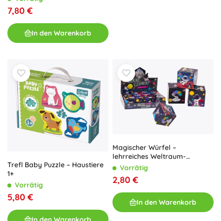
7,80 €
In den Warenkorb
Magischer Würfel –
lehrreiches Weltraum-
Trefl Baby Puzzle – Haustiere
Spielzeug
Vorrätig
1+
2,80 €
Vorrätig
5,80 €
In den Warenkorb
In den Warenkorb