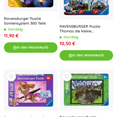
Ravensburger Puzzle
Sonnensystem 300 Teile
RAVENSBURGER Puzzle
Vorrätig
Thomas die kleine
11,90 €
Lokomotive 4-in-1 (12,16,20,24
Vorrätig
Teile)
10,50 €
In den Warenkorb
In den Warenkorb