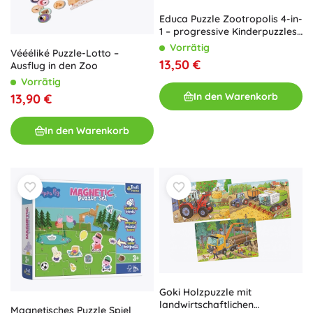
Educa Puzzle Zootropolis 4-in-
1 – progressive Kinderpuzzles
(50, 80, 100 und 150 Teile)
Vorrätig
Véééliké Puzzle-Lotto –
13,50 €
Ausflug in den Zoo
Vorrätig
In den Warenkorb
13,90 €
In den Warenkorb
Goki Holzpuzzle mit
landwirtschaftlichen
Magnetisches Puzzle Spiel