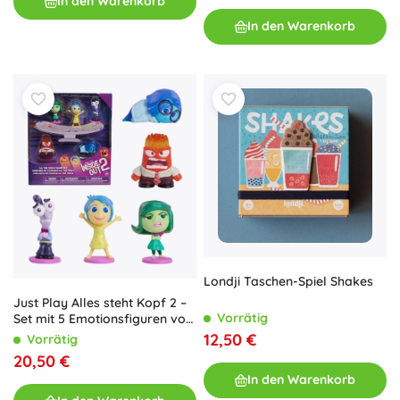
In den Warenkorb
In den Warenkorb
Londji Taschen-Spiel Shakes
Just Play Alles steht Kopf 2 –
Vorrätig
Set mit 5 Emotionsfiguren von
Disney Pixar
12,50 €
Vorrätig
20,50 €
In den Warenkorb