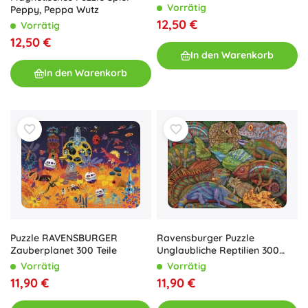
Maschinen
Vorrätig
Peppy, Peppa Wutz
12,50 €
Vorrätig
12,50 €
In den Warenkorb
In den Warenkorb
Ravensburger Puzzle
Puzzle RAVENSBURGER
Unglaubliche Reptilien 300
Zauberplanet 300 Teile
Teile
Vorrätig
Vorrätig
11,90 €
11,90 €