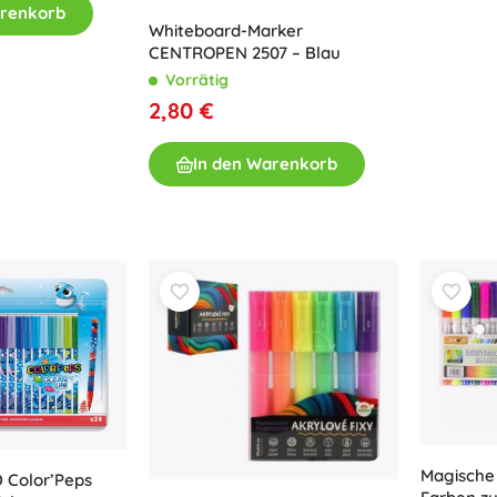
arenkorb
Whiteboard-Marker
CENTROPEN 2507 – Blau
Vorrätig
2,80 €
In den Warenkorb
Magische 
D Color’Peps