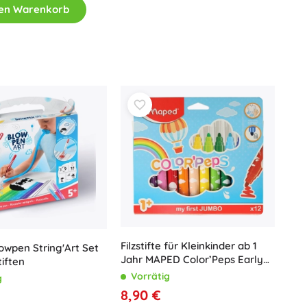
Waffen
den Warenkorb
Pistolen
Schwerter und Dolche
Wasserpistolen
Bögen
Armbrüste
+
Mehr anzeigen
Kinderkleidung
Babybekleidung
T-Shirts
Schuhe
Sweatshirts und Pullover
Filzstifte für Kleinkinder ab 1
wpen String'Art Set
Jahr MAPED Color’Peps Early
Socken und Strumpfwaren
tiften
Age, 12 Farben
Vorrätig
g
+
Mehr anzeigen
8,90 €