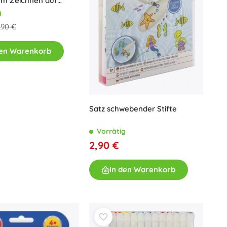
um Zeichnen auf
Glas und Whiteboards
g
,90 €
den Warenkorb
Satz schwebender Stifte
Vorrätig
2,90 €
In den Warenkorb