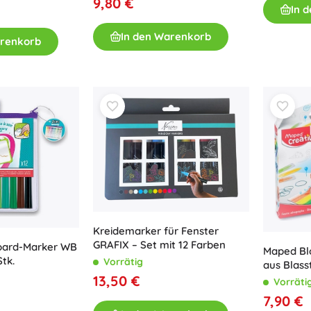
9,80 €
Ausstattung für Kinder
In 
Sicherheit
In den Warenkorb
arenkorb
Füttern und Stillen
Baden
Schlaf
Kinderwagen
+
Mehr anzeigen
Elektronisches Spielzeug
Ferngesteuertes Spielzeug
Spielkonsolen
Drohnen
Kreidemarker für Fenster
GRAFIX – Set mit 12 Farben
Mikroskope und Teleskope
ard-Marker WB
Maped Blo
Stk.
Vorrätig
Siehe
aus Blass
13,50 €
Vorräti
+
Mehr anzeigen
7,90 €