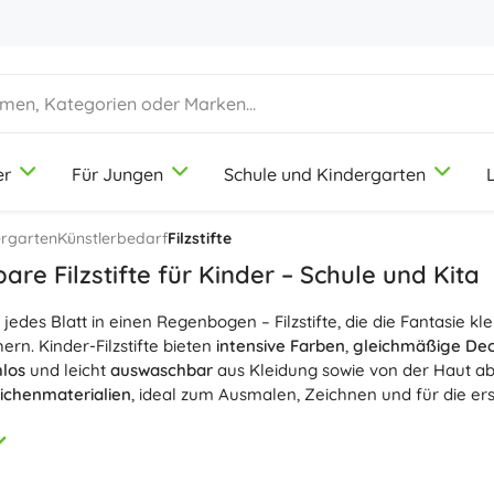
er
Für Jungen
Schule und Kindergarten
1-3 Jahre
1-3 Jahre
1-3 Jahre
Künstlerbedarf
Duplo
Berufespiele
ergarten
Künstlerbedarf
Filzstifte
Knete
Schönheitssalon
re Filzstifte für Kinder – Schule und Kita
Buntstifte
Köche
jedes Blatt in einen Regenbogen – Filzstifte, die die Fantasie k
Filzstifte
Laden spielen
9-12 Jahre
9-12 Jahre
9-12 Jahre
Icons
ern. Kinder-Filzstifte bieten
intensive Farben
,
gleichmäßige Dec
Stempel
Werkstatt
los
und leicht
auswaschbar
aus Kleidung sowie von der Haut abw
Schürzen und Tischdecken
Haushalt
eichenmaterialien
, ideal zum Ausmalen, Zeichnen und für die er
+
+
Mehr anzeigen
Mehr anzeigen
Disney
einer großen Vielfalt: feine Spitze (0,4–0,7 mm) für präzise Ko
 oder
breite Spitze
für schnelles Ausmalen. Beliebt sind
Dual-Tip
he
Stiftesets
mit 12, 24 oder 36 Farben. Robuste Spitzen und ein 
Trinkflaschen
Lizenzen