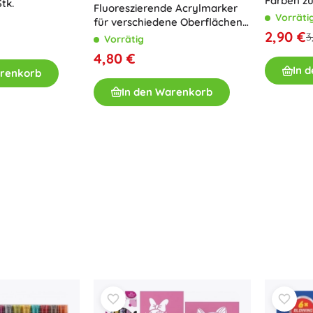
Farben z
tk.
Fluoreszierende Acrylmarker
Wasser, 
Vorräti
für verschiedene Oberflächen,
2,90 €
6 Stk.
3
Vorrätig
4,80 €
In 
arenkorb
In den Warenkorb