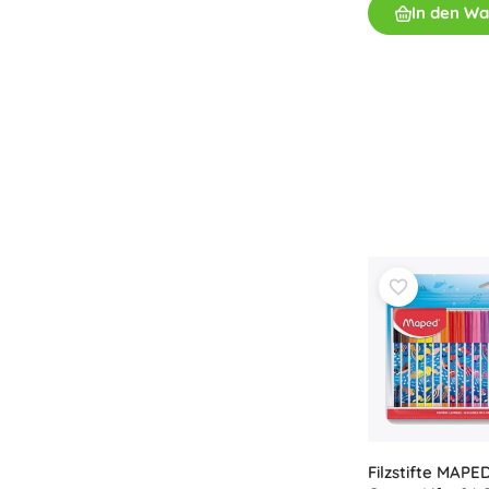
In den W
Filzstifte MAPE