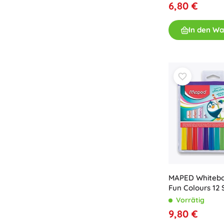
6,80 €
Spielzeug für die Kleinsten
Rasseln, Beißringe und Schnuller
In den W
Interaktive Spielzeuge
Steckspiele, Klopfspiele, Bausteine
Kuscheltiere und Schmusetücher
Schiebe- und Ziehspielzeug
+
Mehr anzeigen
Badewannenspielzeug
MAPED Whitebo
Fun Colours 12 
Vorrätig
9,80 €