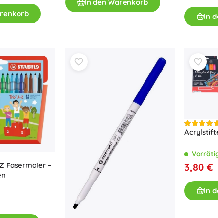
In den Warenkorb
Bücher
arenkorb
In 
Arbeits- und Spaßhefte
Für die Kleinsten
Buchzubehör
Postkarten
Für kleine Erzählerinnen und Erzähler
+
Mehr anzeigen
Ladenausstattung
Acrylstif
Vorräti
-Z Fasermaler –
3,80 €
en
In 