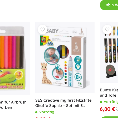
Bluey
In 
Outdoor-Spiele
Kinderfahrzeuge
Sandspielzeug
Jurassic World
Wasserspielzeug
Seifenblasen
+
Mehr anzeigen
DC
Puppen und Babys
Puppen
Wednesday
Zubehör für Baby-Puppen
Babypuppen
Bunte Kre
Zubehör für Puppen
und Tafel
Die Eiskönigin
Stoffpuppen
SES Creative my first Filzstifte
Vorräti
n für Airbrush
+
Mehr anzeigen
Giraffe Sophie – Set mit 8
 Farben
6,80 €
7
Farben
Vorrätig