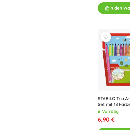
Zubehör
In den W
Batterien
Ersatzteile
Pumpen
Geschenkgutscheine
STABILO Trio A
Set mit 18 Farb
Vorrätig
6,90 €