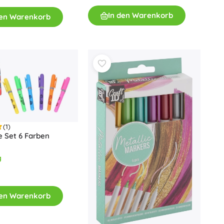
Für Mädchen
In den Warenkorb
den Warenkorb
Schmuck
Handtaschen
Schmuckkästchen
(1)
te Set 6 Farben
g
den Warenkorb