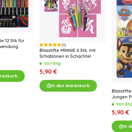
te 12 Stk für
(1)
rwendung
Blasstifte MINNIE 6 Stk. mit
Schablonen in Schachtel
Vorrätig
5,90 €
arenkorb
In den Warenkorb
Blasstift
Jungen Pa
Vorräti
5,90 €
In 