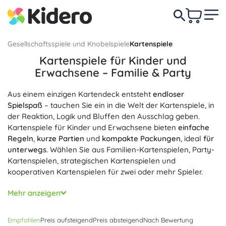
Gesellschaftsspiele und Knobelspiele
Kartenspiele
Kartenspiele für Kinder und
Erwachsene – Familie & Party
Aus einem einzigen Kartendeck entsteht
endloser
Spielspaß
– tauchen Sie ein in die Welt der Kartenspiele, in
der Reaktion, Logik und Bluffen den Ausschlag geben.
Kartenspiele für Kinder und Erwachsene bieten
einfache
Regeln
,
kurze Partien
und
kompakte Packungen
, ideal
für
unterwegs
. Wählen Sie aus Familien-Kartenspielen, Party-
Kartenspielen, strategischen Kartenspielen und
kooperativen Kartenspielen für zwei oder mehr Spieler.
Kinderkartenspiele fördern
Reaktionsvermögen
,
Mehr anzeigen
Gedächtnis
und
logisches Denken
; viele kommen ohne
Text aus und enthalten
deutsche Spielregeln
. Schulkinder
Empfohlen
Preis aufsteigend
Preis absteigend
Nach Bewertung
und Erwachsene schätzen taktische und strategische