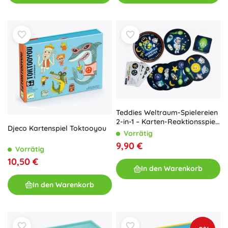
Teddies Weltraum-Spielereien
2-in-1 – Karten-Reaktionsspiel
Djeco Kartenspiel Toktooyou
in Blechdose
Vorrätig
9,90 €
Vorrätig
10,50 €
In den Warenkorb
In den Warenkorb