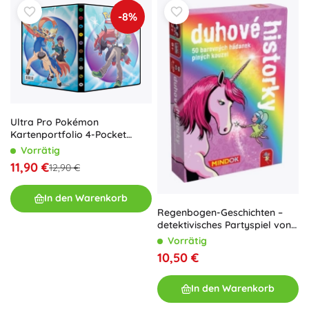
-8%
Ultra Pro Pokémon
Kartenportfolio 4-Pocket
Scarlet & Violet Journey
Vorrätig
Together
11,90 €
12,90 €
In den Warenkorb
Regenbogen-Geschichten –
detektivisches Partyspiel von
MINDOK
Vorrätig
10,50 €
In den Warenkorb