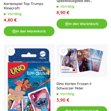
Spezialausgabe des
Kartenspiel Top Trumps
Kartenspiels
Vorrätig
Minecraft
8,90 €
Vorrätig
4,80 €
In den Warenkorb
In den Warenkorb
Dino Karten Frozen II
Schwarzer Peter
Vorrätig
3,90 €