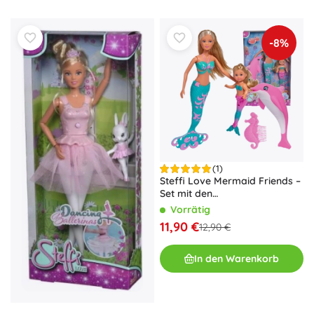
-8%
(1)
Steffi Love Mermaid Friends –
Set mit den
Meerjungfrauenpuppen Steffi
Vorrätig
und Evi mit Delfin und Kamm
11,90 €
12,90 €
In den Warenkorb