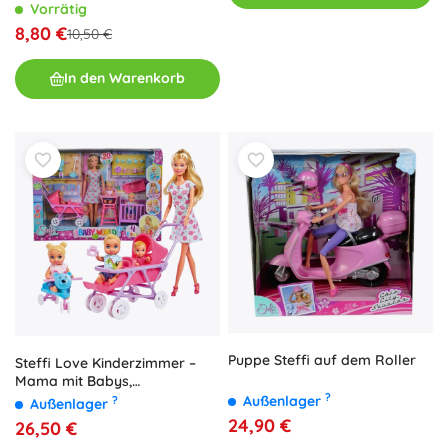
Vorrätig
8,80 €
10,50 €
In den Warenkorb
Puppe Steffi auf dem Roller
Steffi Love Kinderzimmer –
Mama mit Babys,
?
Kinderwagen und Zubehör
Außenlager
?
Außenlager
24,90 €
26,50 €