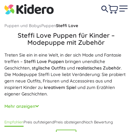
Puppen und Babys
Puppen
Steffi Love
Steffi Love Puppen für Kinder –
Modepuppe mit Zubehör
Treten Sie ein in eine Welt, in der sich Mode und Fantasie
treffen –
Steffi Love Puppen
bringen unendliche
Geschichten,
stylische Outfits
und
realistisches Zubehör
.
Die Modepuppe Steffi Love liebt Veränderung: Sie probiert
gern neue Outfits, Frisuren und Accessoires aus und
inspiriert Kinder zu
kreativem Spiel
und zum Erzählen
eigener Geschichten.
In dieser Kategorie finden Sie
thematische Sets
und
Mehr anzeigen
Spielpakete – Steffi mit Baby und Kinderwagen, die
Hochzeitspuppe, Reiterin Steffi mit Pferd, Auto, Friseursalon
Empfohlen
Preis aufsteigend
Preis absteigend
Nach Bewertung
oder Ärztin. Praktisches
Zubehör
wie Kinderwagen, Auto,
Pferd, Puppenhaus, Outfits und Schuhe lässt sich beliebig