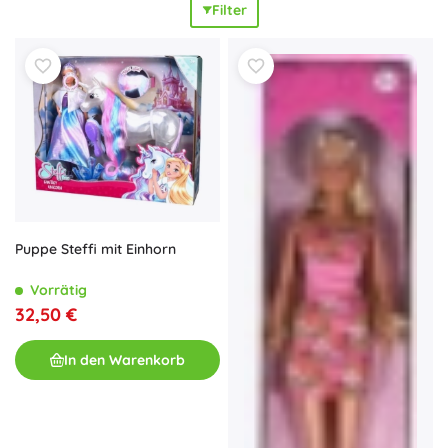
Filter
kombinieren, sodass jede Szene anders und spannend ist.
Leichtes Umziehen
und vielseitiges Zubehör fördern
Feinmotorik, Fantasie und soziale Fähigkeiten. Steffi Love
Puppen sind ein
beliebtes Geschenk
für Kinder, die Mode,
die Pflege eines Babys und Abenteuer lieben. Das breite
Angebot an Zubehör und kompatiblen Outfits ermöglicht
es, die Sammlung zu erweitern,
Sets
zu kombinieren und
originelle Geschichten zu erschaffen – von Prinzessin und
Braut bis hin zur Reiterin oder Ärztin. Wählen Sie die Steffi
Love Puppe, die
stundenlangen Spielspaß
und
grenzenlose Fantasie
bringt.
Puppe Steffi mit Einhorn
Vorrätig
32,50 €
In den Warenkorb