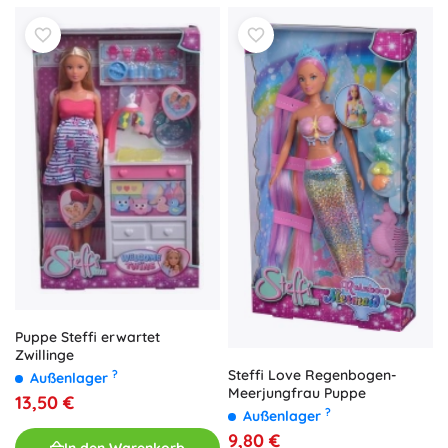
Puppe Steffi erwartet
Zwillinge
Steffi Love Regenbogen-
?
Außenlager
Meerjungfrau Puppe
13,50 €
?
Außenlager
9,80 €
In den Warenkorb