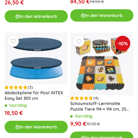
84,50 €
26,50 €
94,50 €
In den Warenkorb
In den Warenkorb
-10%
(3)
Abdeckplane für Pool INTEX
Easy Set 305 cm
(4)
Schaumstoff-Lernmatte
Vorrätig
Puzzle Tiere 114 × 114 cm, 25
18,50 €
Teile
Vorrätig
9,90 €
10,90 €
In den Warenkorb
In den Warenkorb