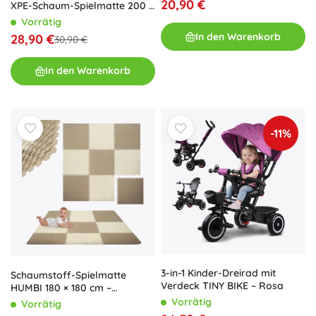
20,90 €
XPE-Schaum-Spielmatte 200 ×
180 × 1 cm Weltkarte und
Vorrätig
Straßen
In den Warenkorb
28,90 €
30,90 €
In den Warenkorb
-11%
3-in-1 Kinder-Dreirad mit
Schaumstoff-Spielmatte
Verdeck TINY BIKE – Rosa
HUMBI 180 × 180 cm –
wasserfeste EVA-Puzzle,
Vorrätig
Vorrätig
creme und beige, 9 Teile