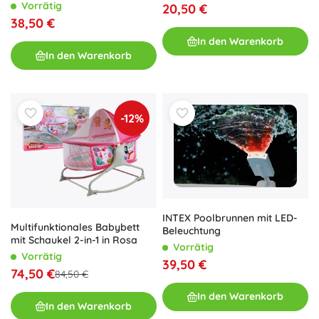
Grau
Vorrätig
20,50 €
38,50 €
In den Warenkorb
In den Warenkorb
-12%
INTEX Poolbrunnen mit LED-
Multifunktionales Babybett
Beleuchtung
mit Schaukel 2-in-1 in Rosa
Vorrätig
Vorrätig
39,50 €
74,50 €
84,50 €
In den Warenkorb
In den Warenkorb