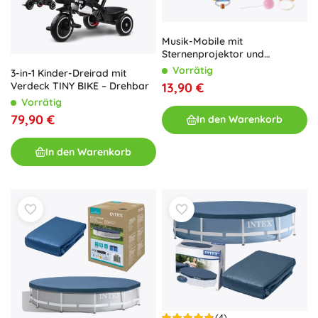
Musik-Mobile mit
Sternenprojektor und
Fernbedienung für das
Vorrätig
3-in-1 Kinder-Dreirad mit
Kinderbett – Blau
13,90 €
Verdeck TINY BIKE – Drehbar
Vorrätig
79,90 €
In den Warenkorb
In den Warenkorb
(4)