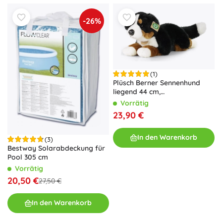
-26%
(1)
Plüsch Berner Sennenhund
liegend 44 cm,
umweltfreundlich
Vorrätig
23,90 €
In den Warenkorb
(3)
Bestway Solarabdeckung für
Pool 305 cm
Vorrätig
20,50 €
27,50 €
In den Warenkorb