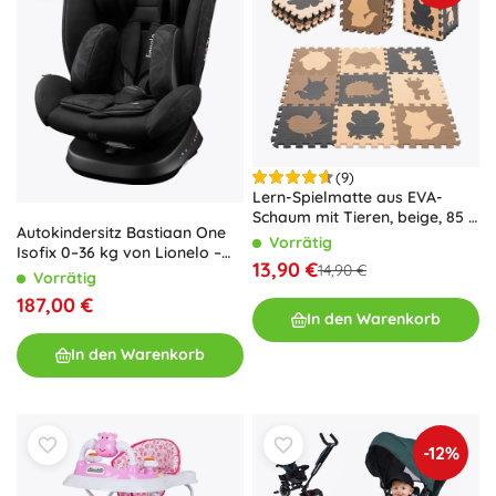
(9)
Lern-Spielmatte aus EVA-
Schaum mit Tieren, beige, 85 ×
Autokindersitz Bastiaan One
85 cm, 9 Teile
Vorrätig
Isofix 0–36 kg von Lionelo –
13,90 €
14,90 €
Black Onyx
Vorrätig
187,00 €
In den Warenkorb
In den Warenkorb
-12%