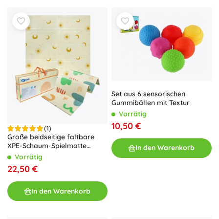
Set aus 6 sensorischen
Gummibällen mit Textur
Vorrätig
10,50 €
(1)
Große beidseitige faltbare
XPE-Schaum-Spielmatte
In den Warenkorb
HUMBI 200 × 180 cm mit
Vorrätig
Sonnen- und Mondmustern
22,50 €
In den Warenkorb