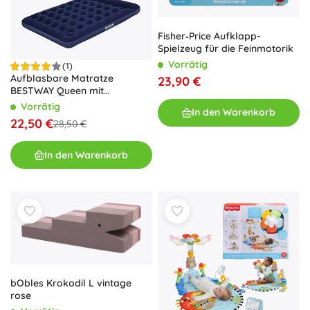
Fisher‑Price Aufklapp-
Spielzeug für die Feinmotorik
Vorrätig
(1)
Aufblasbare Matratze
23,90 €
BESTWAY Queen mit
integrierter Fußpumpe 203 ×
Vorrätig
In den Warenkorb
152 × 28 cm
22,50 €
28,50 €
In den Warenkorb
bObles Krokodil L vintage
rose