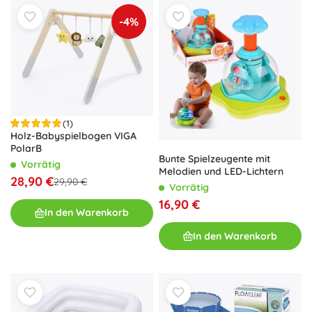
-4%
(1)
Holz-Babyspielbogen VIGA
PolarB
Bunte Spielzeugente mit
Vorrätig
Melodien und LED-Lichtern
28,90 €
29,90 €
Vorrätig
16,90 €
In den Warenkorb
In den Warenkorb