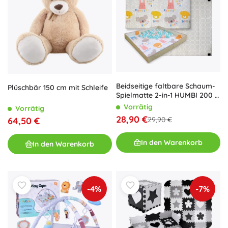
Beidseitige faltbare Schaum-
Plüschbär 150 cm mit Schleife
Spielmatte 2-in-1 HUMBI 200 ×
180 cm mit Klettkanten
Vorrätig
Vorrätig
28,90 €
64,50 €
29,90 €
In den Warenkorb
In den Warenkorb
-4%
-7%