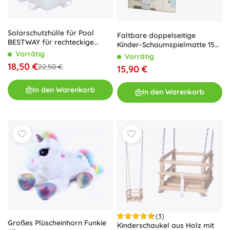
Solarschutzhülle für Pool
Faltbare doppelseitige
BESTWAY für rechteckige
Kinder-Schaumspielmatte 150
Pools 3,80 × 1,80 m
× 200 cm – Bäume und Bären
Vorrätig
Vorrätig
18,50 €
22,50 €
15,90 €
In den Warenkorb
In den Warenkorb
(3)
Großes Plüscheinhorn Funkie
Kinderschaukel aus Holz mit