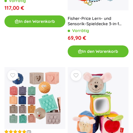
Vorrätig
117,00 €
Fisher-Price Lern- und
In den Warenkorb
Sensorik-Spieldecke 3-in-1
„Treten und Drehen“
Vorrätig
69,90 €
In den Warenkorb
(1)