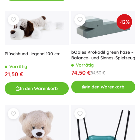
-12%
bObles Krokodil green haze –
Plüschhund liegend 100 cm
Balance- und Sinnes-Spielzeug
Vorrätig
Vorrätig
74,50 €
84,50 €
21,50 €
In den Warenkorb
In den Warenkorb