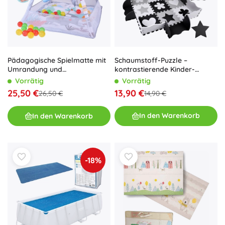
Schaumstoff-Puzzle –
Pädagogische Spielmatte mit
kontrastierende Kinder-
Umrandung und
Spielmatte Formen 120 × 120
Hängespielzeugen, bunte
Vorrätig
Vorrätig
cm
Bälle
13,90 €
25,50 €
14,90 €
26,50 €
In den Warenkorb
In den Warenkorb
-18%