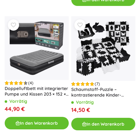
(4)
(7)
Doppelluftbett mit integrierter
Schaumstoff-Puzzle –
Pumpe und Kissen 203 × 152 ×
kontrastierende Kinder-
46 cm BESTWAY
Spielmatte Tiere 120 × 120 cm
Vorrätig
Vorrätig
44,90 €
14,50 €
In den Warenkorb
In den Warenkorb