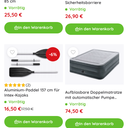
85 cm
Sicherheitsbarriere
Vorrätig
Vorrätig
25,50 €
26,90 €
In den Warenkorb
In den Warenkorb
-6%
(2)
Aluminium-Paddel 137 cm für
Aufblasbare Doppelmatratze
Intex-Kajaks
mit automatischer Pumpe
Vorrätig
INTEX 203 × 152 × 56 cm
Vorrätig
16,50 €
17,50 €
74,50 €
In den Warenkorb
In den Warenkorb