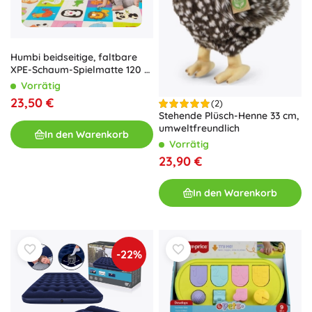
Humbi beidseitige, faltbare
XPE-Schaum-Spielmatte 120 ×
180 mit Tieren und Giraffen
Vorrätig
23,50 €
(2)
Stehende Plüsch-Henne 33 cm,
umweltfreundlich
In den Warenkorb
Vorrätig
23,90 €
In den Warenkorb
-22%