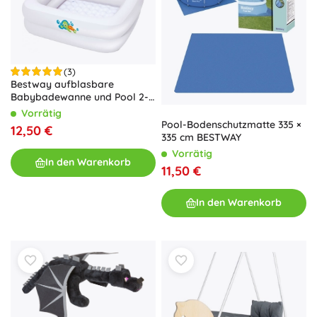
(3)
Bestway aufblasbare
Babybadewanne und Pool 2-
in-1 BABY STEP 1-2-3 (86 × 86
Vorrätig
cm)
Pool-Bodenschutzmatte 335 ×
12,50 €
335 cm BESTWAY
Vorrätig
In den Warenkorb
11,50 €
In den Warenkorb