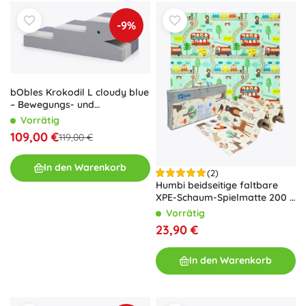
-9%
bObles Krokodil L cloudy blue
– Bewegungs- und
sensorisches Balance-
Vorrätig
Spielzeug
109,00 €
119,00 €
In den Warenkorb
(2)
Humbi beidseitige faltbare
XPE-Schaum-Spielmatte 200 ×
180 × 1 cm Wald und Straßen
Vorrätig
23,90 €
In den Warenkorb