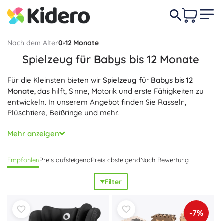
Nach dem Alter
0-12 Monate
Spielzeug für Babys bis 12 Monate
Für die Kleinsten bieten wir
Spielzeug für Babys bis 12
Monate
, das hilft, Sinne, Motorik und erste Fähigkeiten zu
entwickeln. In unserem Angebot finden Sie Rasseln,
Plüschtiere, Beißringe und mehr.
Unsere Spielzeuge sind
sicher, weich und für Säuglinge
Mehr anzeigen
geeignet
. Unterstützen Sie die gesunde Entwicklung Ihres
Kindes spielerisch!
Empfohlen
Preis aufsteigend
Preis absteigend
Nach Bewertung
Filter
-7%