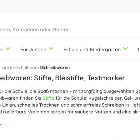
er
Für Jungen
Schule und Kindergarten
1-3 Jahre
1-3 Jahre
1-3 Jahre
Künstlerbedarf
Duplo
Berufespiele
ergarten
Schulbedarf
Schreibwaren
Knete
Schönheitssalon
eibwaren: Stifte, Bleistifte, Textmarker
Buntstifte
Köche
r die Schule, die Spaß machen – mit sorgfältig ausgewählten Sc
Filzstifte
Laden spielen
9-12 Jahre
9-12 Jahre
9-12 Jahre
Icons
eibwaren finden Sie
Stifte
für die Schule: Kugelschreiber, Gel- und
Stempel
Werkstatt
e Linien
,
schnelles Trocknen
und
schmierfreies Schreiben
in Heft
Schürzen und Tischdecken
Haushalt
d radierbare Varianten sorgen für
saubere Notizen
und eine sic
+
+
Mehr anzeigen
Mehr anzeigen
Disney
otizen und Zeichnungen wählen Sie
Bleistifte
– Graphit in HB, 2B u
riff
,
bruchsichere Minen
gewährleisten eine
präzise Linienführ
Praktische Varianten mit Radierer passen perfekt ins Federmäppc
Trinkflaschen
Lizenzen