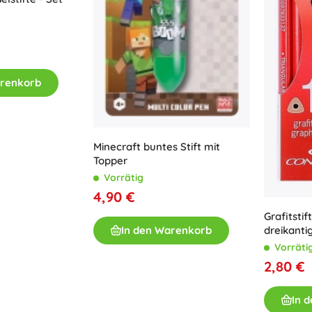
arenkorb
Minecraft buntes Stift mit
Topper
Vorrätig
4,90 €
Grafitst
dreikantig
In den Warenkorb
Vorräti
2,80 €
In 