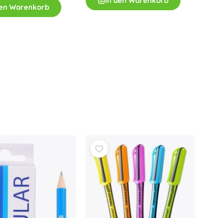
In den Warenkorb
Art
den Warenkorb
Plüschtiere
Plüschfiguren aus Filmen und Märchen
Interaktive Plüschtiere
One Piece
Anhänger
Plüschtiere und Schmusetücher für die Kleinsten
+
Mehr anzeigen
Gabbys magisches Haus
Kinderzimmer
Dekorationen
Avatar
Nachtlichter und Projektoren
Stauraum
Hüpfspielzeuge und Wippgeräte
Zelte und Spielhäuser
+
Mehr anzeigen