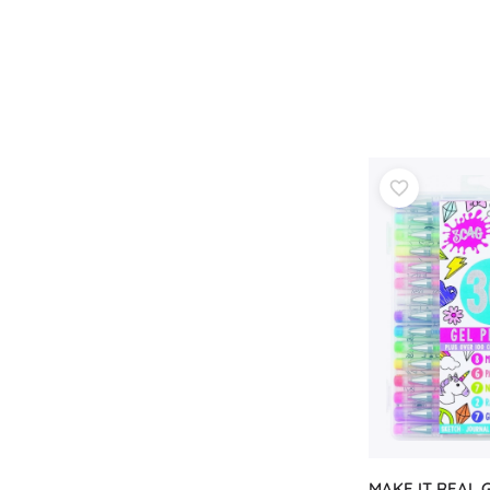
Zubehör
Batterien
Ersatzteile
Pumpen
Geschenkgutscheine
MAKE IT REAL Ge