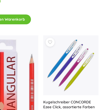
g
Für Mädchen
Schmuck
den Warenkorb
Handtaschen
Schmuckkästchen
Kugelschreiber CONCORDE
Ezee Click, assortierte Farben