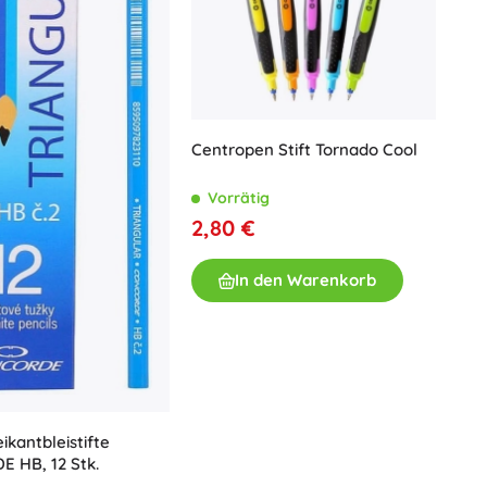
Waffen
Pistolen
Schwerter und Dolche
Wasserpistolen
Bögen
Centropen Stift Tornado Cool
Armbrüste
+
Mehr anzeigen
Vorrätig
2,80 €
Kinderkleidung
In den Warenkorb
Babybekleidung
T-Shirts
Schuhe
Sweatshirts und Pullover
Socken und Strumpfwaren
+
Mehr anzeigen
ikantbleistifte
 HB, 12 Stk.