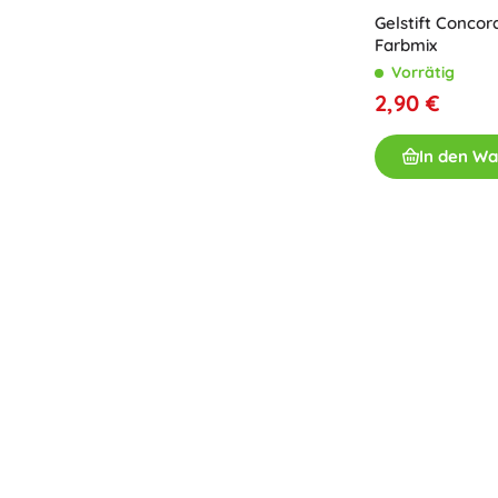
Gelstift Concor
Farbmix
Vorrätig
2,90 €
In den W