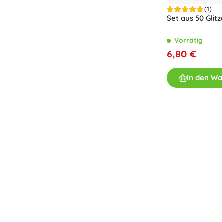
Spielzeug für die Kleinsten
(1)
Set aus 50 Glitz
Rasseln, Beißringe und Schnuller
Interaktive Spielzeuge
Vorrätig
Steckspiele, Klopfspiele, Bausteine
6,80 €
Kuscheltiere und Schmusetücher
Schiebe- und Ziehspielzeug
In den W
+
Mehr anzeigen
Badewannenspielzeug