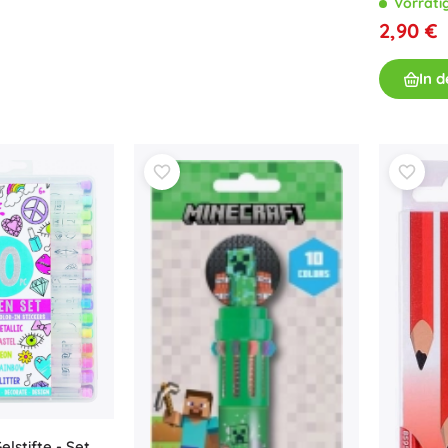
Vorräti
Bücher
2,90 €
Arbeits- und Spaßhefte
In 
Für die Kleinsten
Buchzubehör
Postkarten
Für kleine Erzählerinnen und Erzähler
+
Mehr anzeigen
Ladenausstattung
lstifte - Set