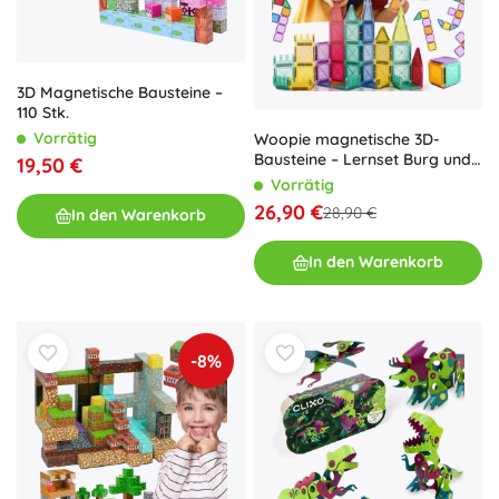
3D Magnetische Bausteine –
110 Stk.
Vorrätig
Woopie magnetische 3D-
Bausteine – Lernset Burg und
19,50 €
Fahrzeuge, 110 Teile
Vorrätig
26,90 €
28,90 €
In den Warenkorb
In den Warenkorb
-8%