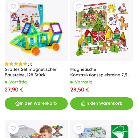
(1)
Großes Set magnetischer
Magnetische
Bausteine, 128 Stück
Konstruktionsspielsteine 7,5
cm Bauernhof 30 Teile Woopie
Vorrätig
Vorrätig
27,90 €
28,50 €
In den Warenkorb
In den Warenkorb