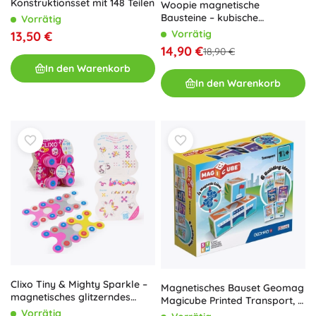
Konstruktionsset mit 148 Teilen
Woopie magnetische
Bausteine – kubische
Vorrätig
Magnetwürfel inspiriert von
Vorrätig
13,50 €
der Welt von Minecraft, 74
14,90 €
18,90 €
Teile
In den Warenkorb
In den Warenkorb
Clixo Tiny & Mighty Sparkle –
Magnetisches Bauset Geomag
magnetisches glitzerndes
Magicube Printed Transport, 7
Konstruktionsset 9 Stk.
Vorrätig
Teile