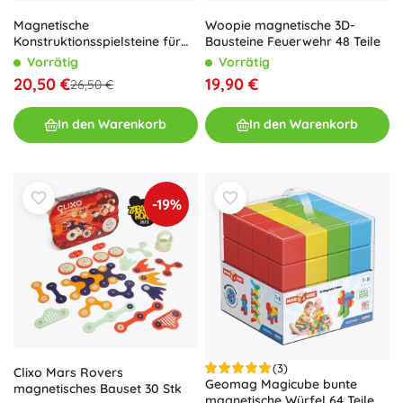
Magnetische
Woopie magnetische 3D-
Konstruktionsspielsteine für
Bausteine Feuerwehr 48 Teile
Mädchen mit Fenstern, rosa,
Vorrätig
Vorrätig
58 Teile
20,50 €
19,90 €
26,50 €
In den Warenkorb
In den Warenkorb
-19%
(3)
Clixo Mars Rovers
Geomag Magicube bunte
magnetisches Bauset 30 Stk
magnetische Würfel 64 Teile