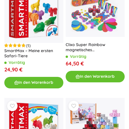
Clixo Super Rainbow
(5)
magnetisches
SmartMax – Meine ersten
Konstruktionsset 60 Stück
Safari-Tiere
Vorrätig
Vorrätig
64,50 €
24,90 €
In den Warenkorb
In den Warenkorb