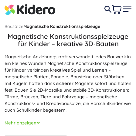
Bausätze
Magnetische Konstruktionsspielzeuge
Magnetische Konstruktionsspielzeuge
für Kinder – kreative 3D-Bauten
Magnetische Anziehungskraft verwandelt jedes Bauwerk in
ein kleines Wunder! Magnetische Konstruktionsspielzeuge
für Kinder verbinden
kreatives
Spiel und
Lernen
–
magnetische Platten, Paneele, Bausteine oder Stäbchen
mit Kugeln haften dank
sicherer
Magnete sofort und halten
fest. Bauen Sie 2D-Mosaike und stabile 3D-Konstruktionen:
Türme, Brücken, Tiere und Fahrzeuge – magnetische
Konstruktions- und Kreativbausätze, die Vorschulkinder wie
auch Schulkinder begeistern.
Diese edukativen Magnetbaukästen fördern die
Mehr anzeigen
Feinmotorik, die Hand-Auge-Koordination, das räumliche
Vorstellungsvermögen und logisches Denken, unterstützen