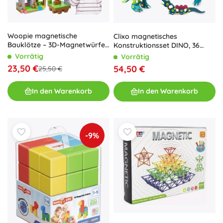
Woopie magnetische
Clixo magnetisches
Bauklötze – 3D-Magnetwürfel,
Konstruktionsset DINO, 36
Bildungsset 63 Stk.
Teile
Vorrätig
Vorrätig
23,50 €
54,50 €
25,50 €
In den Warenkorb
In den Warenkorb
-9%