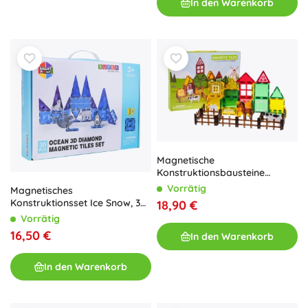
In den Warenkorb
Magnetische
Konstruktionsbausteine
Bauernhof 46 Stk.
Vorrätig
Magnetisches
Konstruktionsset Ice Snow, 30
18,90 €
Teile
Vorrätig
16,50 €
In den Warenkorb
In den Warenkorb