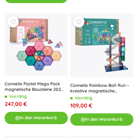
Connetix Pastel Mega Pack
Connetix Rainbow Ball Run –
magnetische Bausteine 202
kreative magnetische
Teile
Bausteine, 92 Teile
Vorrätig
Vorrätig
247,00 €
109,00 €
In den Warenkorb
In den Warenkorb