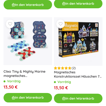
In den Warenkorb
In den Warenkorb
(2)
Clixo Tiny & Mighty Marine
Magnetisches
magnetisches
Konstruktionsset Häuschen 75
Konstruktionsset mit 9 Teilen
Stk.
Vorrätig
Vorrätig
13,50 €
13,50 €
In den Warenkorb
In den Warenkorb