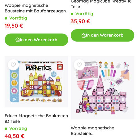
Geomag Magicube Kreativ 16
Woopie magnetische
Teile
Bausteine mit Baufahrzeugen,
Vorrätig
30 Teile
Vorrätig
35,90 €
19,50 €
In den Warenkorb
In den Warenkorb
Educa Magnetische Baukasten
83 Teile
Woopie magnetische
Vorrätig
Bausteine
48,50 €
Prinzessinnenschloss 50 Teile