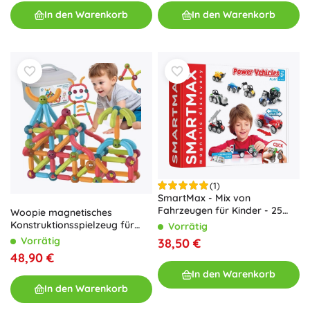
In den Warenkorb
In den Warenkorb
(1)
SmartMax - Mix von
Fahrzeugen für Kinder - 25
Woopie magnetisches
Stück
Konstruktionsspielzeug für
Vorrätig
Kinder – 128 Teile
Vorrätig
38,50 €
48,90 €
In den Warenkorb
In den Warenkorb