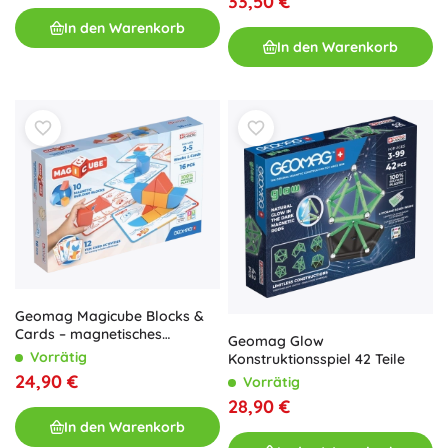
33,50 €
In den Warenkorb
In den Warenkorb
Geomag Magicube Blocks &
Cards – magnetisches
Geomag Glow
Konstruktionsspiel 16 Teile
Vorrätig
Konstruktionsspiel 42 Teile
24,90 €
Vorrätig
28,90 €
In den Warenkorb