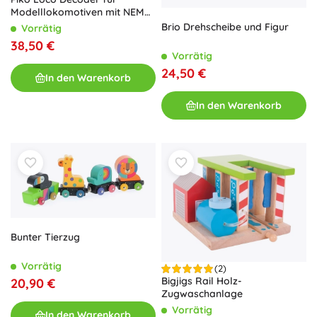
Modelllokomotiven mit NEM
652 Schnittstelle
Brio Drehscheibe und Figur
Vorrätig
38,50 €
Vorrätig
24,50 €
In den Warenkorb
In den Warenkorb
Bunter Tierzug
Vorrätig
(2)
Bigjigs Rail Holz-
20,90 €
Zugwaschanlage
Vorrätig
In den Warenkorb