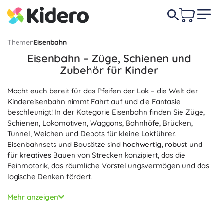
Themen
Eisenbahn
Eisenbahn – Züge, Schienen und
Zubehör für Kinder
Macht euch bereit für das Pfeifen der Lok – die Welt der
Kindereisenbahn nimmt Fahrt auf und die Fantasie
beschleunigt! In der Kategorie Eisenbahn finden Sie Züge,
Schienen, Lokomotiven, Waggons, Bahnhöfe, Brücken,
Tunnel, Weichen und Depots für kleine Lokführer.
Eisenbahnsets und Bausätze sind
hochwertig
,
robust
und
für
kreatives
Bauen von Strecken konzipiert, das die
Feinmotorik, das räumliche Vorstellungsvermögen und das
logische Denken fördert.
Wählen Sie eine Holzeisenbahn mit angenehmer Haptik
Mehr anzeigen
oder Kunststoff- und Metallzüge mit detailreicher
Ausführung, Licht und Sound. Magnetkupplungen sorgen