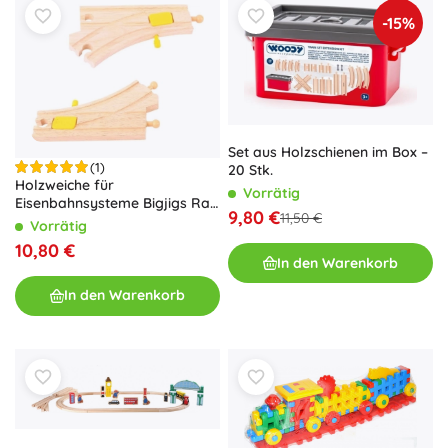
-15%
Set aus Holzschienen im Box –
(1)
20 Stk.
Holzweiche für
Vorrätig
Eisenbahnsysteme Bigjigs Rail
9,80 €
11,50 €
2 St.
Vorrätig
10,80 €
In den Warenkorb
In den Warenkorb