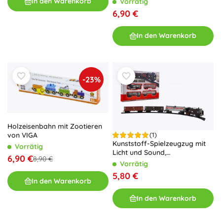
In den Warenkorb
Vorrätig
6,90 €
In den Warenkorb
-23%
Holzeisenbahn mit Zootieren
von VIGA
(1)
Kunststoff-Spielzeugzug mit
Vorrätig
Licht und Sound,
6,90 €
8,90 €
batteriebetrieben, mit
Vorrätig
Schienen 104 × 68 cm
5,80 €
In den Warenkorb
In den Warenkorb