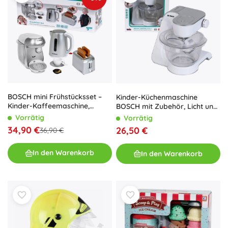
BOSCH mini Frühstücksset –
Kinder-Küchenmaschine
Kinder-Kaffeemaschine,
BOSCH mit Zubehör, Licht und
Toaster und Wasserkocher mit
Sound
Vorrätig
Vorrätig
Geräuschen 3+
34,90 €
26,50 €
36,90 €
In den Warenkorb
In den Warenkorb