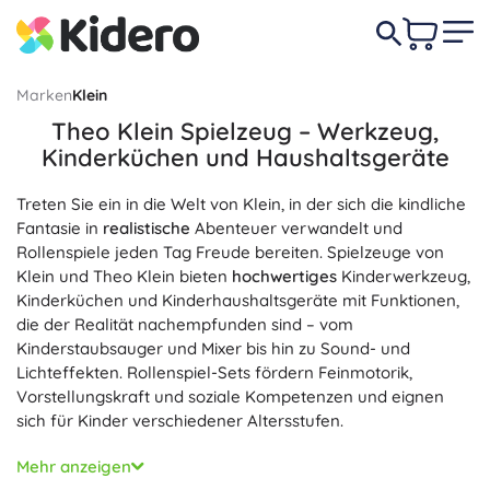
Marken
Klein
Theo Klein Spielzeug – Werkzeug,
Kinderküchen und Haushaltsgeräte
Treten Sie ein in die Welt von Klein, in der sich die kindliche
Fantasie in
realistische
Abenteuer verwandelt und
Rollenspiele jeden Tag Freude bereiten. Spielzeuge von
Klein und Theo Klein bieten
hochwertiges
Kinderwerkzeug,
Kinderküchen und Kinderhaushaltsgeräte mit Funktionen,
die der Realität nachempfunden sind – vom
Kinderstaubsauger und Mixer bis hin zu Sound- und
Lichteffekten. Rollenspiel-Sets fördern Feinmotorik,
Vorstellungskraft und soziale Kompetenzen und eignen
sich für Kinder verschiedener Altersstufen.
Jedes Produkt ist mit Fokus auf
sichere
Materialien,
Mehr anzeigen
Ergonomie und eine
robuste
Verarbeitung entwickelt,