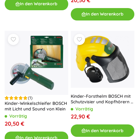
20,50 €
In den Warenkorb
In den Warenkorb
Kinder-Forsthelm BOSCH mit
(1)
Schutzvisier und Kopfhörern –
Kinder-Winkelschleifer BOSCH
Spielzeug
mit Licht und Sound von Klein
Vorrätig
22,90 €
Vorrätig
20,50 €
In den Warenkorb
In den Warenkorb