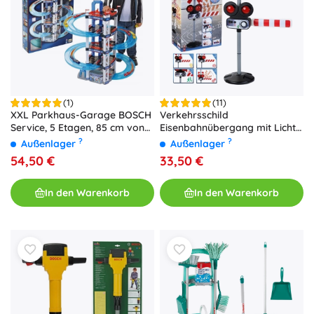
(1)
(11)
XXL Parkhaus-Garage BOSCH
Verkehrsschild
Service, 5 Etagen, 85 cm von
Eisenbahnübergang mit Licht
Klein + 2 Autos
und Sound 78 cm KLEIN
?
?
Außenlager
Außenlager
54,50 €
33,50 €
In den Warenkorb
In den Warenkorb