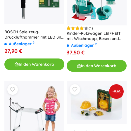
(1)
BOSCH Spielzeug-
Kinder-Putzwagen LEIFHEIT
Drucklufthammer mit LED und
mit Wischmopp, Besen und
Sound von Klein
?
Außenlager
Zubehör KLEIN
?
Außenlager
27,90 €
37,50 €
In den Warenkorb
In den Warenkorb
-5%