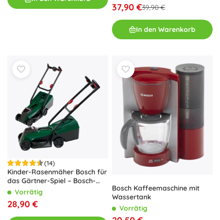
37,90 €
39,90 €
In den Warenkorb
(14)
Kinder-Rasenmäher Bosch für
das Gärtner-Spiel – Bosch-
Bosch Kaffeemaschine mit
Rasenmäher
Vorrätig
Wassertank
28,90 €
Vorrätig