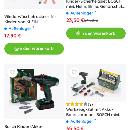
Kinder-Sicherheitsset BOSCH
mini: Helm, Brille, Gehörschutz
und Handschuhe von Klein
?
Außenlager
Vileda Wäschetrockner für
23,50 €
24,50 €
Kinder von KLEIN
?
Außenlager
In den Warenkorb
17,90 €
In den Warenkorb
(2)
Werkzeug-Set mit Akku-
Bohrschrauber BOSCH mini
von Theo Klein
?
Außenlager
Bosch Kinder-Akku-
35,50 €