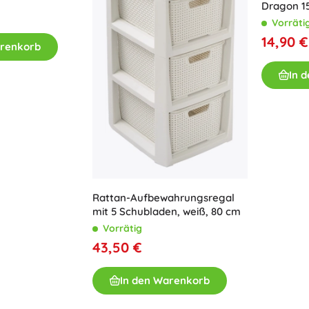
Dragon 15
Ausstattung für Kinder
Vorräti
Sicherheit
14,90 €
arenkorb
Füttern und Stillen
Baden
In 
Kinderwagen
Schlaf
+
Mehr anzeigen
Elektronisches Spielzeug
Ferngesteuertes Spielzeug
Rattan-Aufbewahrungsregal
Spielkonsolen
mit 5 Schubladen, weiß, 80 cm
Drohnen
Vorrätig
Mikroskope und Teleskope
43,50 €
Siehe
In den Warenkorb
+
Mehr anzeigen