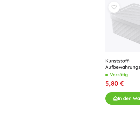
Kunststoff-
Aufbewahrungs
HEIDRUN 11 l, F
Vorrätig
5,80 €
In den W