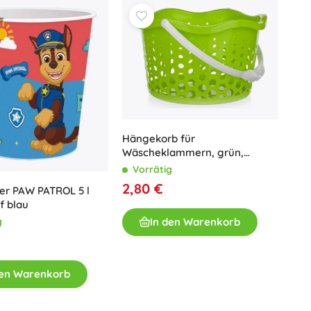
Hängekorb für
Wäscheklammern, grün,
Kunststoff, Durchmesser 19 cm
Vorrätig
2,80 €
er PAW PATROL 5 l
f blau
In den Warenkorb
g
den Warenkorb