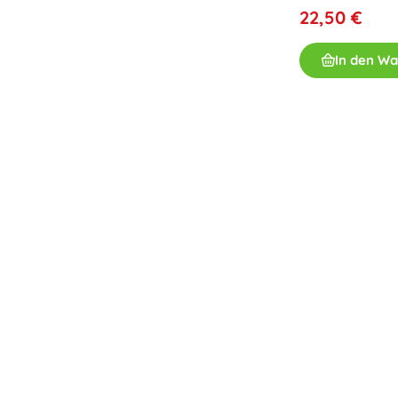
Spielzeug für die Kleinsten
22,50 €
Rasseln, Beißringe und Schnuller
In den W
Interaktive Spielzeuge
Steckspiele, Klopfspiele, Bausteine
Kuscheltiere und Schmusetücher
Schiebe- und Ziehspielzeug
+
Mehr anzeigen
Badewannenspielzeug