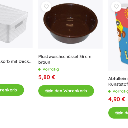
Plastwaschschüssel 36 cm
korb mit Deckel
braun
arb-Mix
Vorrätig
5,80 €
Abfalleim
Kunststof
arenkorb
In den Warenkorb
Vorräti
4,90 €
In 