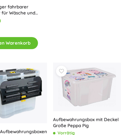
Art
ger fahrbarer
Plüschtiere
r für Wäsche und
Plüschfiguren aus Filmen und Märchen
g
Interaktive Plüschtiere
One Piece
Anhänger
Plüschtiere und Schmusetücher für die Kleinsten
den Warenkorb
+
Mehr anzeigen
Gabbys magisches Haus
Kinderzimmer
Dekorationen
Avatar
Nachtlichter und Projektoren
Stauraum
Hüpfspielzeuge und Wippgeräte
Zelte und Spielhäuser
+
Mehr anzeigen
Aufbewahrungsbox mit Deckel
Große Peppa Pig
3 Aufbewahrungsboxen
Vorrätig