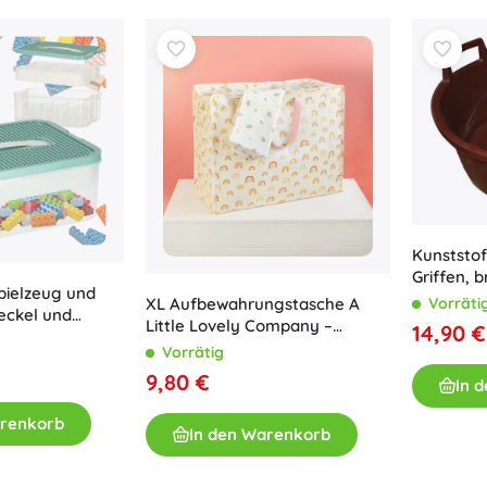
Kunststof
Griffen, b
pielzeug und
XL Aufbewahrungstasche A
Vorräti
Deckel und
Little Lovely Company –
14,90 €
Regenbogen
Vorrätig
9,80 €
In 
arenkorb
In den Warenkorb