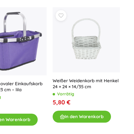
Für Mädchen
Schmuck
Handtaschen
Schmuckkästchen
Weißer Weidenkorb mit Henkel
 ovaler Einkaufskorb
24 × 24 × 14/35 cm
23 cm – lila
Vorrätig
g
5,80 €
In den Warenkorb
den Warenkorb