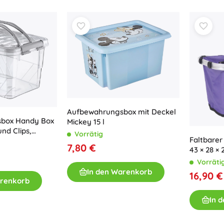
Bücher
Arbeits- und Spaßhefte
Für die Kleinsten
Buchzubehör
Postkarten
Für kleine Erzählerinnen und Erzähler
+
Mehr anzeigen
Aufbewahrungsbox mit Deckel
box Handy Box
Mickey 15 l
Ladenausstattung
und Clips,
Vorrätig
Faltbarer
7,80 €
43 × 28 × 
Vorräti
In den Warenkorb
16,90 €
arenkorb
In 