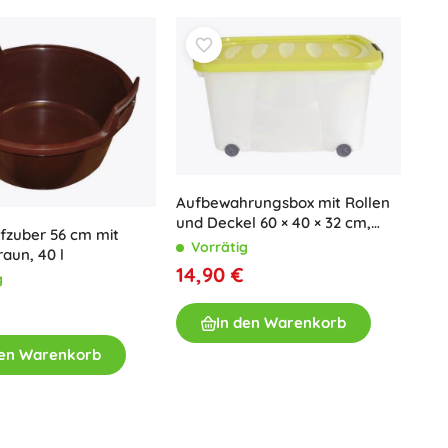
Aufbewahrungsbox mit Rollen
und Deckel 60 × 40 × 32 cm,
fzuber 56 cm mit
Kunststoff
Vorrätig
raun, 40 l
14,90 €
g
In den Warenkorb
den Warenkorb