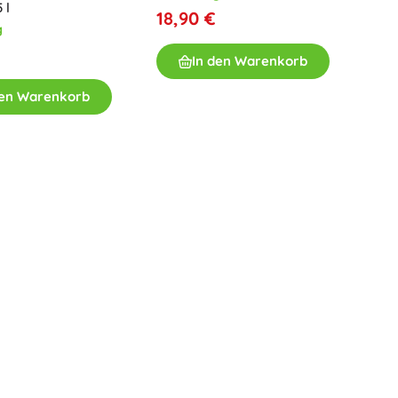
 l
Waffen
18,90 €
g
Pistolen
In den Warenkorb
Schwerter und Dolche
Wasserpistolen
den Warenkorb
Bögen
Armbrüste
+
Mehr anzeigen
Kinderkleidung
Babybekleidung
T-Shirts
Schuhe
Sweatshirts und Pullover
Socken und Strumpfwaren
+
Mehr anzeigen