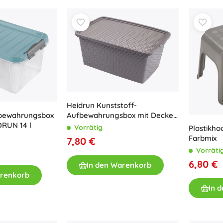
Heidrun Kunststoff-
fbewahrungsbox
Aufbewahrungsbox mit Deckel
DRUN 14 l
Rattan 20 l
Vorrätig
Plastikh
Farbmix
7,80 €
Vorräti
6,80 €
In den Warenkorb
arenkorb
In 