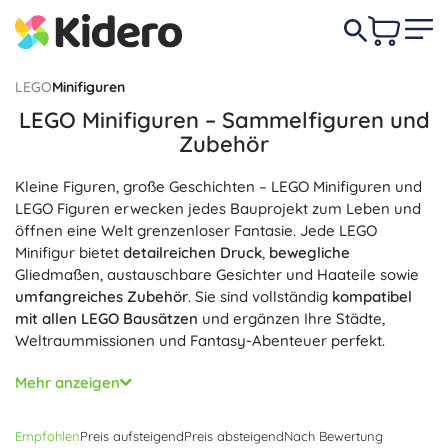
LEGO
Minifiguren
LEGO Minifiguren – Sammelfiguren und
Zubehör
Kleine Figuren, große Geschichten – LEGO Minifiguren und
LEGO Figuren erwecken jedes Bauprojekt zum Leben und
öffnen eine Welt grenzenloser Fantasie. Jede LEGO
Minifigur bietet
detailreichen Druck
,
bewegliche
Gliedmaßen, austauschbare Gesichter und Haateile sowie
umfangreiches Zubehör
. Sie sind vollständig
kompatibel
mit allen LEGO Bausätzen
und ergänzen Ihre Städte,
Weltraummissionen und Fantasy-Abenteuer perfekt.
LEGO Minifiguren begeistern Spieler wie Sammler
Mehr anzeigen
gleichermaßen: Sie umfassen
Sammelserien
,
limitierte
Editionen
und ikonische Charaktere aus LEGO City, Star
Empfohlen
Preis aufsteigend
Preis absteigend
Nach Bewertung
Wars, NINJAGO oder Harry Potter. LEGO Figuren lassen sich