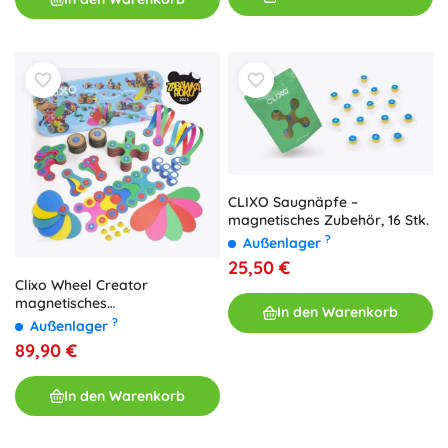
CLIXO Saugnäpfe –
magnetisches Zubehör, 16 Stk.
?
Außenlager
25,50 €
Clixo Wheel Creator
magnetisches
In den Warenkorb
Konstruktionsspiel 72 Stk.
?
Außenlager
89,90 €
In den Warenkorb