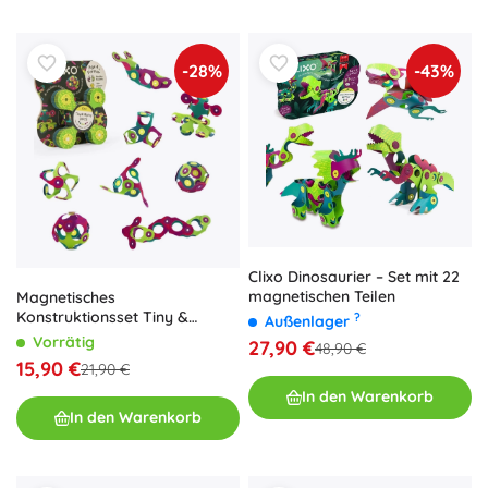
-28%
-43%
Clixo Dinosaurier – Set mit 22
magnetischen Teilen
Magnetisches
Konstruktionsset Tiny &
?
Außenlager
Mighty – Dinosaurier, 9 Teile
Vorrätig
27,90 €
48,90 €
15,90 €
21,90 €
In den Warenkorb
In den Warenkorb