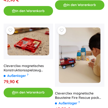
In den Warenkorb
In den Warenkorb
Cleverclixx magnetisches
Konstruktionsspielzeug
Construction Builder Pack
?
Außenlager
Intense (48 Stk.)
79,90 €
In den Warenkorb
Cleverclixx magnetische
Bausteine Fire Rescue pack
intense (39 Stk.)
?
Außenlager