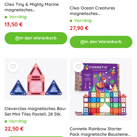
Clixo Tiny & Mighty Marine
Clixo Ocean Creatures
magnetisches
magnetisches
Konstruktionsset mit 9 Teilen
Vorrätig
Konstruktionsset 24 Stk.,
Vorrätig
13,50 €
leuchtet im Dunkeln
27,90 €
In den Warenkorb
In den Warenkorb
Cleverclixx magnetisches Bau-
Set Mini Tiles Pastell, 28 Stk.
Vorrätig
22,50 €
Connetix Rainbow Starter
Pack magnetische Bausteine