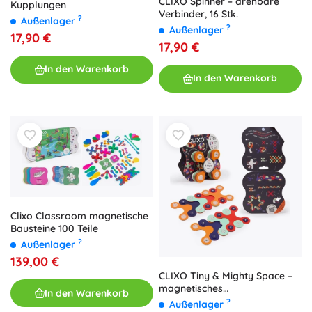
CLIXO Spinner – drehbare
Kupplungen
Verbinder, 16 Stk.
?
Außenlager
?
Außenlager
17,90 €
17,90 €
In den Warenkorb
In den Warenkorb
Clixo Classroom magnetische
Bausteine 100 Teile
?
Außenlager
139,00 €
CLIXO Tiny & Mighty Space –
magnetisches
In den Warenkorb
Konstruktionsspiel 9 Stk.,
?
Außenlager