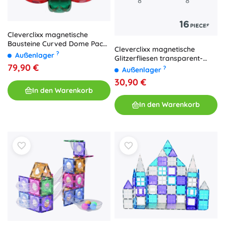
Cleverclixx magnetische
Bausteine Curved Dome Pack
Cleverclixx magnetische
Intense (47 Stk.)
?
Außenlager
Glitzerfliesen transparent-
79,90 €
rosa, 16 Stk.
?
Außenlager
30,90 €
In den Warenkorb
In den Warenkorb