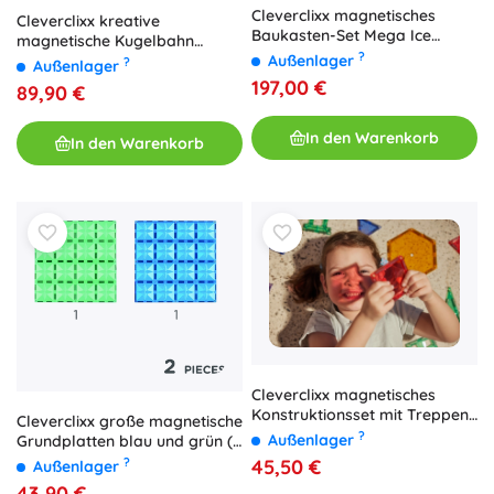
Cleverclixx magnetisches
Cleverclixx kreative
Baukasten-Set Mega Ice
magnetische Kugelbahn
Crystal Pack (180 Teile)
?
Pastell, 70 Teile
Außenlager
?
Außenlager
197,00 €
89,90 €
In den Warenkorb
In den Warenkorb
Cleverclixx magnetisches
Konstruktionsset mit Treppen
Cleverclixx große magnetische
Intense (34 Stk.)
?
Außenlager
Grundplatten blau und grün (2
Stk.)
45,50 €
?
Außenlager
43,90 €