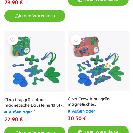
79,90 €
In den Warenkorb
Clixo Crew blau-grün
Clixo Itsy grün-blaue
magnetisches
magnetische Bausteine 18 Stk.
Konstruktionsset 30 Stk.
?
Außenlager
?
Außenlager
30,50 €
22,90 €
In den Warenkorb
In den Warenkorb