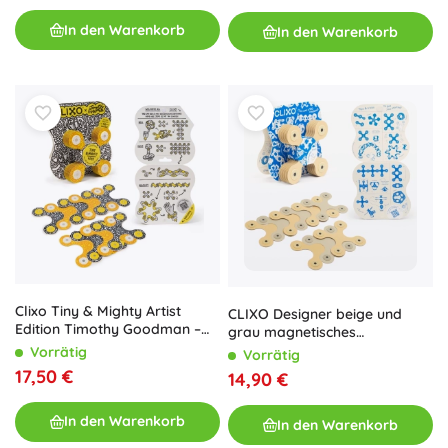
In den Warenkorb
In den Warenkorb
Clixo Tiny & Mighty Artist
CLIXO Designer beige und
Edition Timothy Goodman –
grau magnetisches
magnetisches
Konstruktionsset 9 Stk.
Vorrätig
Vorrätig
Konstruktionsspielzeug, 9 Teile
17,50 €
14,90 €
In den Warenkorb
In den Warenkorb