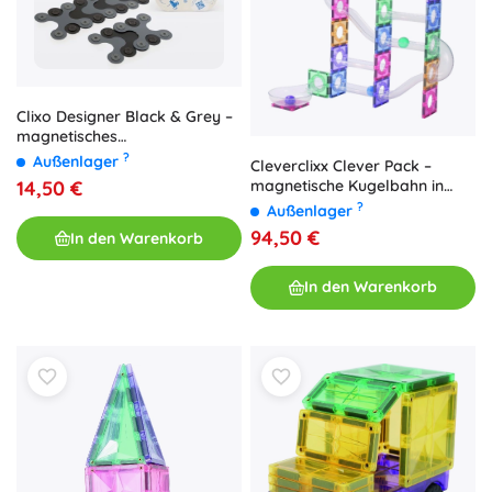
Clixo Designer Black & Grey –
magnetisches
Konstruktionsspiel 9 Stk.
?
Außenlager
Cleverclixx Clever Pack –
magnetische Kugelbahn in
14,50 €
Pastellfarben, 110 Teile
?
Außenlager
94,50 €
In den Warenkorb
In den Warenkorb