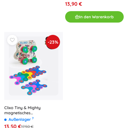
leuchtet im Dunkeln
13,90 €
In den Warenkorb
-23%
Clixo Tiny & Mighty
magnetisches
Konstruktionsset 9 Stk.
?
Außenlager
13,50 €
17,50 €