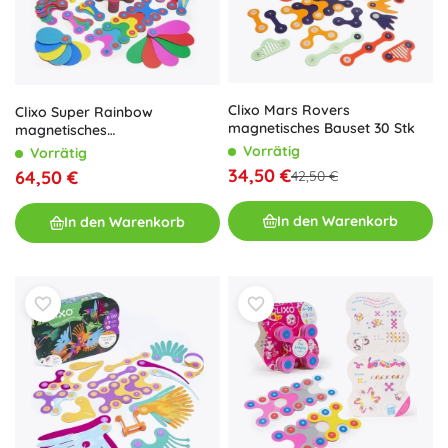
Clixo Mars Rovers
Clixo Super Rainbow
magnetisches Bauset 30 Stk
magnetisches
Konstruktionsset 60 Stück
Vorrätig
Vorrätig
34,50 €
64,50 €
42,50 €
In den Warenkorb
In den Warenkorb