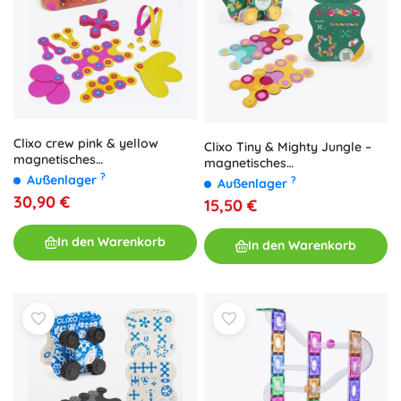
Clixo crew pink & yellow
Clixo Tiny & Mighty Jungle –
magnetisches
magnetisches
Konstruktionsset 30 Stück
?
Konstruktionsspiel 9 Stk.
Außenlager
?
Außenlager
30,90 €
15,50 €
In den Warenkorb
In den Warenkorb