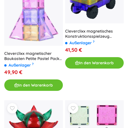
Cleverclixx magnetisches
Konstruktionsspielzeug
Wheels Pack Intense (25 Stk.)
?
Außenlager
41,50 €
Cleverclixx magnetischer
Baukasten Petite Pastel Pack
In den Warenkorb
(36 Stk.)
?
Außenlager
49,90 €
In den Warenkorb