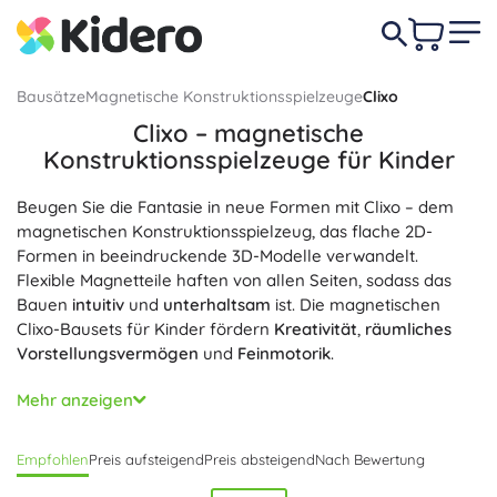
Bausätze
Magnetische Konstruktionsspielzeuge
Clixo
Clixo – magnetische
Konstruktionsspielzeuge für Kinder
Beugen Sie die Fantasie in neue Formen mit Clixo – dem
magnetischen Konstruktionsspielzeug, das flache 2D-
Formen in beeindruckende 3D-Modelle verwandelt.
Flexible Magnetteile haften von allen Seiten, sodass das
Bauen
intuitiv
und
unterhaltsam
ist. Die magnetischen
Clixo-Bausets für Kinder fördern
Kreativität
,
räumliches
Vorstellungsvermögen
und
Feinmotorik
.
Leichte
,
kompakte
und
reisefreundliche
Sets aus flexiblen
Mehr anzeigen
Formen ermöglichen endlose Kombinationen – von
einfachen Ideen bis hin zu ausgefeilten Konstruktionen.
Empfohlen
Preis aufsteigend
Preis absteigend
Nach Bewertung
Dank clever platzierter Magnete behalten die Modelle auch
beim Biegen zuverlässig ihre Form, die Teile fühlen sich