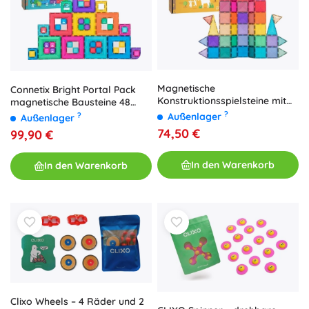
Magnetische
Connetix Bright Portal Pack
Konstruktionsspielsteine mit
magnetische Bausteine 48
Glitzer 48 Stk. CONNETIX
Teile
?
?
Außenlager
Außenlager
Glitter Castle Pack
74,50 €
99,90 €
In den Warenkorb
In den Warenkorb
Clixo Wheels – 4 Räder und 2