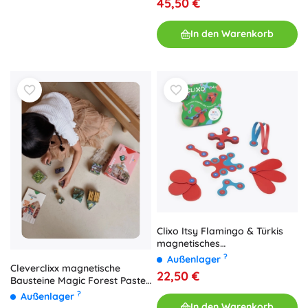
45,50 €
In den Warenkorb
Clixo Itsy Flamingo & Türkis
magnetisches
Konstruktionsset 18 Stück
?
Außenlager
Cleverclixx magnetische
22,50 €
Bausteine Magic Forest Pastell
(65 Stk.)
?
Außenlager
In den Warenkorb