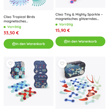
Clixo Tiny & Mighty Sparkle –
Clixo Tropical Birds
magnetisches glitzerndes
magnetisches
Konstruktionsset 9 Stk.
Vorrätig
Konstruktionsset 22 Stk.
Vorrätig
15,90 €
33,50 €
In den Warenkorb
In den Warenkorb