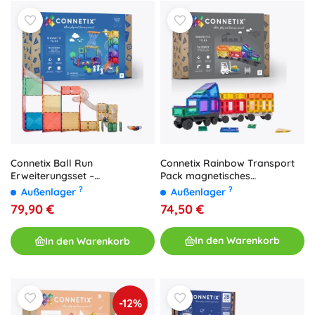
Connetix Rainbow Transport
Connetix Ball Run
Pack magnetisches
Erweiterungsset –
Konstruktionsset 50 Teile
magnetische Bausteine, 66
?
?
Außenlager
Außenlager
Teile
74,50 €
79,90 €
In den Warenkorb
In den Warenkorb
-12%