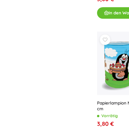
Zubehör
In den W
Batterien
Ersatzteile
Pumpen
Geschenkgutscheine
Papierlampion
cm
Vorrätig
3,80 €