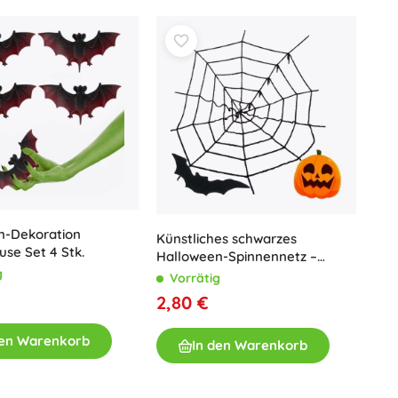
n-Dekoration
Künstliches schwarzes
se Set 4 Stk.
Halloween-Spinnennetz –
g
Dekoration 90 × 90 cm
Vorrätig
2,80 €
den Warenkorb
In den Warenkorb