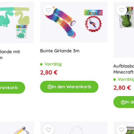
Bunte Girlande 3m
rlande mit
 m
Vorrätig
Aufblasba
2,80 €
Minecraft
Vorräti
In den Warenkorb
2,80 €
arenkorb
In 