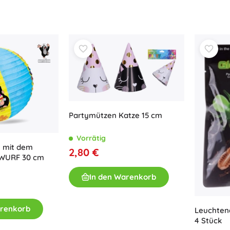
Bluey
Outdoor-Spiele
Kinderfahrzeuge
Sandspielzeug
Jurassic World
Wasserspielzeug
Seifenblasen
+
Mehr anzeigen
DC
Partymützen Katze 15 cm
Puppen und Babys
Puppen
Vorrätig
Wednesday
n mit dem
Zubehör für Baby-Puppen
2,80 €
WURF 30 cm
Babypuppen
Zubehör für Puppen
In den Warenkorb
Die Eiskönigin
Stoffpuppen
+
Mehr anzeigen
arenkorb
Leuchtend
4 Stück