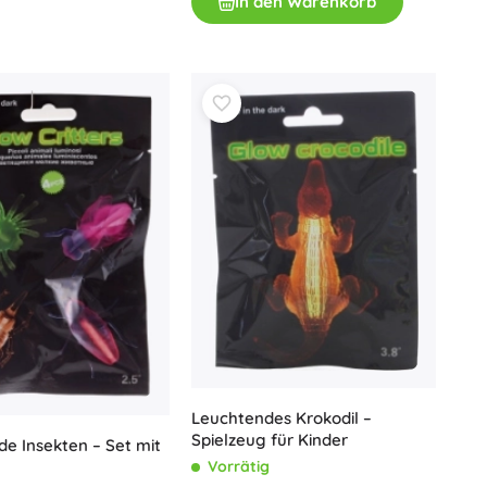
In den Warenkorb
Art
Plüschtiere
Plüschfiguren aus Filmen und Märchen
Interaktive Plüschtiere
One Piece
Anhänger
Plüschtiere und Schmusetücher für die Kleinsten
+
Mehr anzeigen
Gabbys magisches Haus
Kinderzimmer
Dekorationen
Avatar
Nachtlichter und Projektoren
Stauraum
Hüpfspielzeuge und Wippgeräte
Zelte und Spielhäuser
Leuchtendes Krokodil –
+
Mehr anzeigen
Spielzeug für Kinder
e Insekten – Set mit
Vorrätig