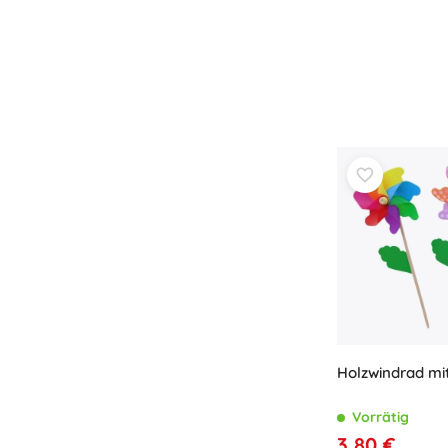
Spielzeug für die Kleinsten
Rasseln, Beißringe und Schnuller
Interaktive Spielzeuge
Steckspiele, Klopfspiele, Bausteine
Kuscheltiere und Schmusetücher
Schiebe- und Ziehspielzeug
+
Mehr anzeigen
Badewannenspielzeug
Holzwindrad mi
Vorrätig
3,80 €