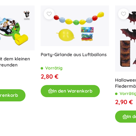
Party-Girlande aus Luftballons
it dem kleinen
Freunden
Vorrätig
2,80 €
Hallowee
Fledermäu
In den Warenkorb
Vorräti
arenkorb
2,90 €
In 