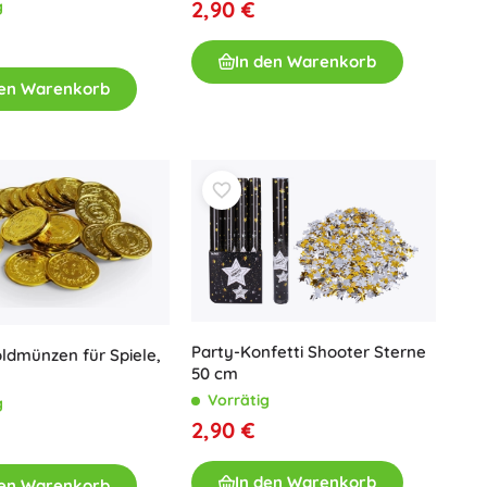
2,90 €
g
Waffen
Pistolen
In den Warenkorb
Schwerter und Dolche
den Warenkorb
Wasserpistolen
Bögen
Armbrüste
+
Mehr anzeigen
Kinderkleidung
Babybekleidung
T-Shirts
Party-Konfetti Shooter Sterne
oldmünzen für Spiele,
Schuhe
50 cm
Sweatshirts und Pullover
Vorrätig
g
Socken und Strumpfwaren
2,90 €
+
Mehr anzeigen
In den Warenkorb
den Warenkorb