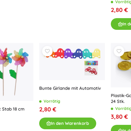
Vorräti
Ausstattung für Kinder
2,80 €
Sicherheit
Füttern und Stillen
In 
Baden
Schlaf
Kinderwagen
+
Mehr anzeigen
Elektronisches Spielzeug
Ferngesteuertes Spielzeug
Bunte Girlande mit Automotiv
Spielkonsolen
Plastik-G
Drohnen
Vorrätig
24 Stk.
Mikroskope und Teleskope
2,80 €
Vorräti
t Stab 18 cm
Siehe
3,80 €
+
Mehr anzeigen
In den Warenkorb
In 