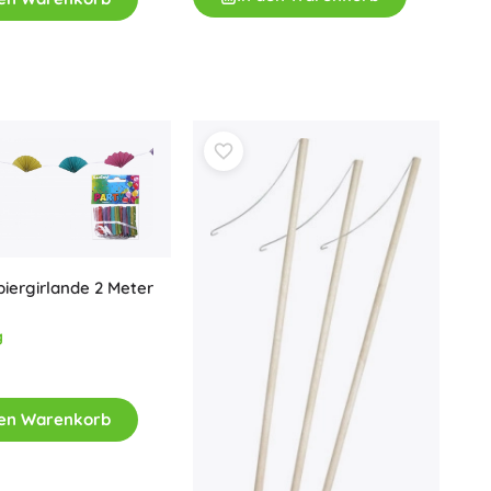
Für Mädchen
Schmuck
Handtaschen
Schmuckkästchen
iergirlande 2 Meter
g
den Warenkorb