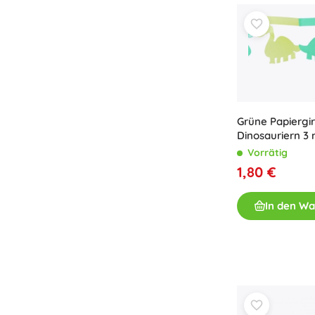
Grüne Papiergi
Dinosauriern 3
Vorrätig
1,80 €
In den W