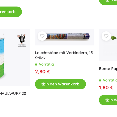
Bücher
arenkorb
Arbeits- und Spaßhefte
Für die Kleinsten
Buchzubehör
Postkarten
Für kleine Erzählerinnen und Erzähler
+
Mehr anzeigen
Leuchtstäbe mit Verbindern, 15
Stück
Vorrätig
Ladenausstattung
Bunte Pap
2,80 €
Vorräti
In den Warenkorb
1,80 €
 MAULWURF 20
In 