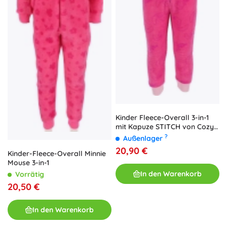
Baumwollmodellen bis hin zu
warmen
und
robusten
Winter-Overalls; beliebt ist auch der flauschige Overall für
extra
Weichheit
.
Kinder Fleece-Overall 3-in-1
mit Kapuze STITCH von Cozy
Noxxiez (Größe 98/104)
?
Außenlager
20,90 €
Kinder-Fleece-Overall Minnie
Mouse 3-in-1
In den Warenkorb
Vorrätig
20,50 €
In den Warenkorb