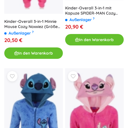
Kinder-Overall 3-in-1 mit
Kapuze SPIDER-MAN Cozy
Noxxiez (Größe 98/104)
?
Außenlager
Kinder-Overall 3-in-1 Minnie
20,90 €
Mouse Cozy Noxxiez (Größe
98/104)
?
Außenlager
20,50 €
In den Warenkorb
In den Warenkorb