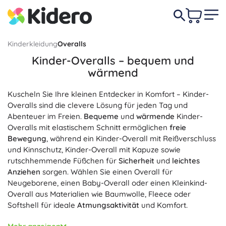
Kinderkleidung
Overalls
Kinder-Overalls – bequem und
wärmend
Kuscheln Sie Ihre kleinen Entdecker in Komfort – Kinder-
Overalls sind die clevere Lösung für jeden Tag und
Abenteuer im Freien.
Bequeme
und
wärmende
Kinder-
Overalls mit elastischem Schnitt ermöglichen
freie
Bewegung
, während ein Kinder-Overall mit Reißverschluss
und Kinnschutz, Kinder-Overall mit Kapuze sowie
rutschhemmende Füßchen für
Sicherheit
und
leichtes
Anziehen
sorgen. Wählen Sie einen Overall für
Neugeborene, einen Baby-Overall oder einen Kleinkind-
Overall aus Materialien wie Baumwolle, Fleece oder
Softshell für ideale
Atmungsaktivität
und Komfort.
Für Winter und Wind eignen sich ein Winter-Overall für