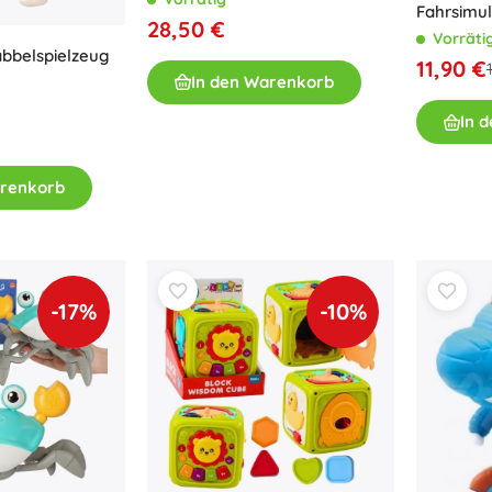
Fahrsimul
28,50 €
Vorräti
abbelspielzeug
11,90 €
In den Warenkorb
In 
arenkorb
-17%
-10%