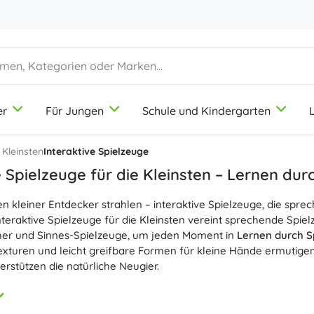
er
Für Jungen
Schule und Kindergarten
1-3 Jahre
1-3 Jahre
1-3 Jahre
Künstlerbedarf
Duplo
Berufespiele
 Kleinsten
Interaktive Spielzeuge
Knete
Schönheitssalon
e Spielzeuge für die Kleinsten – Lernen dur
Buntstifte
Köche
n kleiner Entdecker strahlen – interaktive Spielzeuge, die spr
Filzstifte
Laden spielen
9-12 Jahre
9-12 Jahre
9-12 Jahre
Icons
nteraktive Spielzeuge für die Kleinsten vereint sprechende Spie
Stempel
Werkstatt
cher und Sinnes-Spielzeuge, um jeden Moment in
Lernen durch S
Schürzen und Tischdecken
Haushalt
exturen und leicht greifbare Formen für kleine Hände ermutige
+
+
Mehr anzeigen
Mehr anzeigen
erstützen die natürliche Neugier.
Disney
elzeuge für Babys und Kleinkinder fördern die
Feinmotorik
, die 
s sowie erstes Kennenlernen von Zahlen, Buchstaben und Tiere
Trinkflaschen
Lizenzen