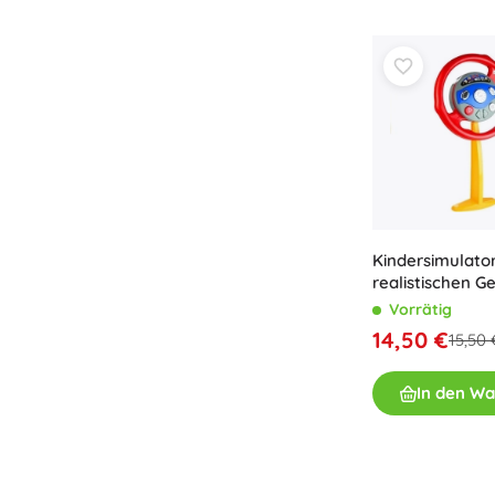
Zubehör
Batterien
Ersatzteile
Pumpen
Kindersimulato
Geschenkgutscheine
realistischen 
Vorrätig
14,50 €
15,50 
In den W