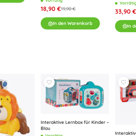
Vorrätig
Laugh & 
Vorräti
mehrspra
18,90 €
19,90 €
33,90 
In den Warenkorb
In 
Interaktive Lernbox für Kinder –
Blau
Interakti
Vorrätig