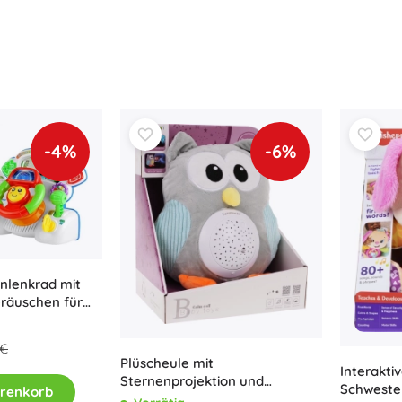
-4%
-6%
rnlenkrad mit
eräuschen für
 €
Plüscheule mit
Interakti
Sternenprojektion und
Schweste
arenkorb
Einschlafmelodien