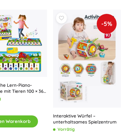
Für Mädchen
Schmuck
-5%
Handtaschen
Schmuckkästchen
che Lern-Piano-
e mit Tieren 100 × 36
g
Interaktive Würfel –
den Warenkorb
unterhaltsames Spielzentrum
Vorrätig