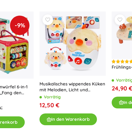
Ausstattung für Kinder
Sicherheit
Füttern und Stillen
-9%
Baden
Schlaf
Kinderwagen
+
Mehr anzeigen
Frühlings
Elektronisches Spielzeug
Vorräti
Ferngesteuertes Spielzeug
Musikalisches wippendes Küken
nwürfel 6-in-1
24,90 
Spielkonsolen
mit Melodien, Licht und
 „Fang den
Geräuschen
Drohnen
Vorrätig
In 
Mikroskope und Teleskope
12,50 €
 €
Siehe
In den Warenkorb
+
Mehr anzeigen
arenkorb