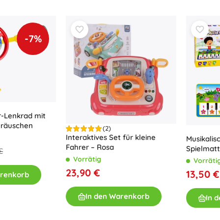
Bücher
Arbeits- und Spaßhefte
-7%
Für die Kleinsten
Buchzubehör
Postkarten
Für kleine Erzählerinnen und Erzähler
+
Mehr anzeigen
r-Lenkrad mit
Ladenausstattung
Geräuschen
(2)
Interaktives Set für kleine
Musikalis
Fahrer – Rosa
Spielmatt
€
cm
Vorrätig
Vorräti
23,90 €
13,50 €
arenkorb
In den Warenkorb
In 