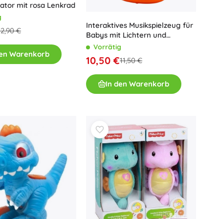
ator mit rosa Lenkrad
g
Interaktives Musikspielzeug für
12,90 €
Babys mit Lichtern und
Geräuschen
Vorrätig
den Warenkorb
10,50 €
11,50 €
In den Warenkorb