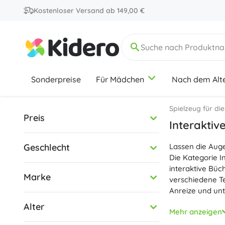
Kostenloser Versand ab 149,00 €
Sonderpreise
Für Mädchen
Nach dem Alt
0-12 Monate
0-12 Monate
0-12 Monate
Schulbedarf
City
Holzspielzeug
Spielzeug für die
Preis
Hefte und Blöcke
Holzpuzzles und Steckspiele
Interaktiv
Schreibwaren
Motorikspielzeug
Geschlecht
Radiergummis, Anspitzer, Scheren
Montessori-Spielzeuge
Lassen die Auge
6-9 Jahre
6-9 Jahre
6-9 Jahre
Technik
Die Kategorie I
Korrektur- und Klebehilfen
Eisenbahnen und Autos
interaktive Bü
Sets für Schulbedarf
Didaktisches Spielzeug
Marke
verschiedene T
+
+
Mehr anzeigen
Mehr anzeigen
Anreize und unt
Marvel
Alter
Interaktive Spi
Mehr anzeigen
Farbverständni
Bürobedarf
Marken