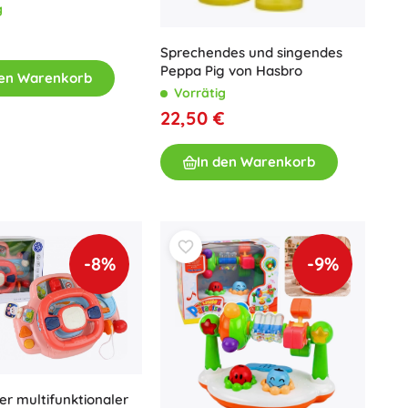
Learn Smart Stages,
g
chig
€
Sprechendes und singendes
Peppa Pig von Hasbro
den Warenkorb
Vorrätig
22,50 €
In den Warenkorb
-8%
-9%
ver multifunktionaler