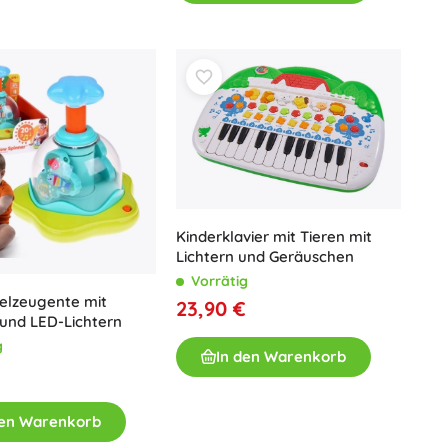
Art
Plüschtiere
Plüschfiguren aus Filmen und Märchen
Interaktive Plüschtiere
One Piece
Anhänger
Plüschtiere und Schmusetücher für die Kleinsten
+
Mehr anzeigen
Gabbys magisches Haus
Kinderzimmer
Kinderklavier mit Tieren mit
Lichtern und Geräuschen
Dekorationen
Avatar
Vorrätig
Nachtlichter und Projektoren
elzeugente mit
23,90 €
Stauraum
und LED-Lichtern
Hüpfspielzeuge und Wippgeräte
g
In den Warenkorb
Zelte und Spielhäuser
+
Mehr anzeigen
den Warenkorb