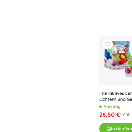
Interaktives Le
Lichtern und G
Kinder
Vorrätig
26,50 €
27,50
In den W