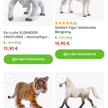
(1)
Schleich Figur Walisisches
Bergpony
Eis-Luchs ELDRADOR
CREATURES – Sammelfigur
Vorrätig
für Kinder von 7–12 Jahren
Vorrätig
10,90 €
13,90 €
In den Warenkorb
In den Warenkorb