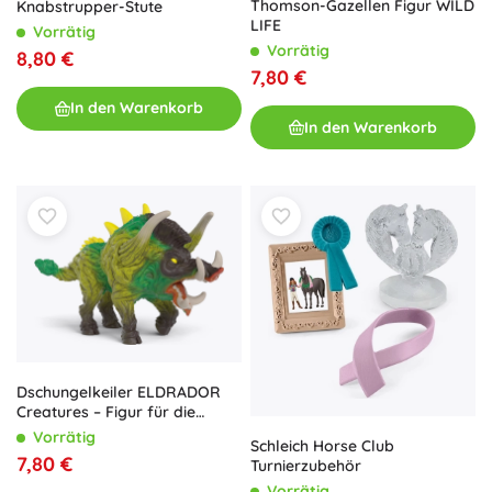
Thomson-Gazellen Figur WILD
Knabstrupper-Stute
LIFE
Vorrätig
Vorrätig
8,80 €
7,80 €
In den Warenkorb
In den Warenkorb
Dschungelkeiler ELDRADOR
Creatures – Figur für die
Fantasiewelt
Vorrätig
Schleich Horse Club
7,80 €
Turnierzubehör
Vorrätig