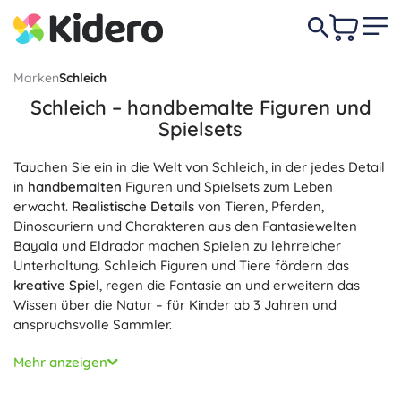
Marken
Schleich
Schleich – handbemalte Figuren und
Spielsets
Tauchen Sie ein in die Welt von Schleich, in der jedes Detail
in
handbemalten
Figuren und Spielsets zum Leben
erwacht.
Realistische Details
von Tieren, Pferden,
Dinosauriern und Charakteren aus den Fantasiewelten
Bayala und Eldrador machen Spielen zu lehrreicher
Unterhaltung. Schleich Figuren und Tiere fördern das
kreative Spiel
, regen die Fantasie an und erweitern das
Wissen über die Natur – für Kinder ab 3 Jahren und
anspruchsvolle Sammler.
Jedes Stück ist mit Blick auf Maßstab und Authentizität
Mehr anzeigen
gestaltet – von der Fell- und Hufstruktur bis zu den
Dinosaurierschuppen. Dank der
hochwertigen und