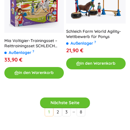
Schleich Farm World Agility-
Wettbewerb für Ponys
Mia Voltigier-Trainingsset –
?
Außenlager
Reittrainingsset SCHLEICH
21,90 €
Horse Club
?
Außenlager
33,90 €
In den Warenkorb
In den Warenkorb
Nächste Seite
…
1
2
3
8