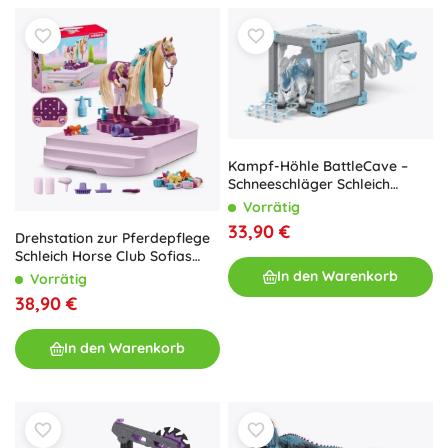
Kampf-Höhle BattleCave –
Schneeschläger Schleich
ELDRADOR® CREATURES
Vorrätig
33,90 €
Drehstation zur Pferdepflege
Schleich Horse Club Sofias
Beauties
In den Warenkorb
Vorrätig
38,90 €
In den Warenkorb