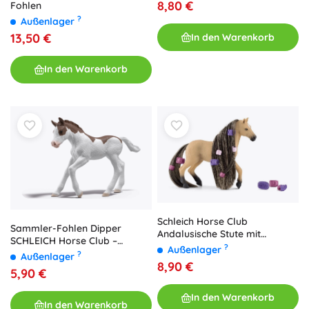
8,80 €
Fohlen
?
Außenlager
13,50 €
In den Warenkorb
In den Warenkorb
Schleich Horse Club
Sammler-Fohlen Dipper
Andalusische Stute mit
SCHLEICH Horse Club –
kämmbarer Mähne
?
Außenlager
limitierte Edition
?
Außenlager
8,90 €
5,90 €
In den Warenkorb
In den Warenkorb